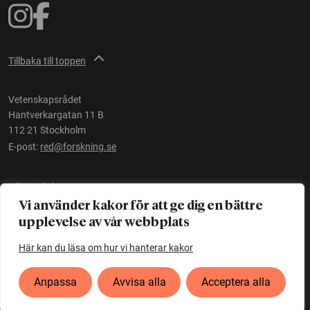
Tillbaka till toppen
Vetenskapsrådet
Hantverkargatan 11 B
112 21 Stockholm
E-post:
red@forskning.se
Tillgänglighet
Vi använder kakor för att ge dig en bättre
upplevelse av vår webbplats
Ett initiativ av
Vetenskapsrådet
Här kan du läsa om hur vi hanterar kakor
Anpassa
Avvisa alla
Acceptera alla