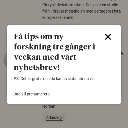
för rysk desinformation. Det visar en studie
från Försvarshögskolan med deltagare i fyra
europeiska länder.
Säkerhetspolitik
Få tips om ny
forskning tre gånger i
Gammalt skinn var Sveriges
veckan med vårt
äldsta sko
nyhetsbrev!
22 juni 2026
PS. Det är gratis och du kan avsluta när du vill.
Det som arkeologer länge trodde var en
björnfäll visar sig vara delar av en 2000 år
gammal sko. Fyndet bär spår av romerskt
Jag vill prenumerera
skomode och beskrivs som mycket ovanligt i
Norden.
Arkeologi