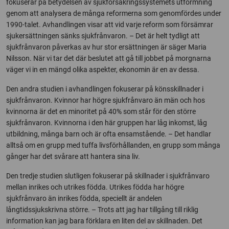
fokuserar på betydelsen av sjukförsäkringssystemets utformning
genom att analysera de många reformerna som genomfördes under
1990-talet. Avhandlingen visar att vid varje reform som försämrar
sjukersättningen sänks sjukfrånvaron. – Det är helt tydligt att
sjukfrånvaron påverkas av hur stor ersättningen är säger Maria
Nilsson. När vi tar det där beslutet att gå till jobbet på morgnarna
väger vi in en mängd olika aspekter, ekonomin är en av dessa.
Den andra studien i avhandlingen fokuserar på könsskillnader i
sjukfrånvaron. Kvinnor har högre sjukfrånvaro än män och hos
kvinnorna är det en minoritet på 40% som står för den större
sjukfrånvaron. Kvinnorna i den här gruppen har låg inkomst, låg
utbildning, många barn och är ofta ensamstående. – Det handlar
alltså om en grupp med tuffa livsförhållanden, en grupp som många
gånger har det svårare att hantera sina liv.
Den tredje studien slutligen fokuserar på skillnader i sjukfrånvaro
mellan inrikes och utrikes födda. Utrikes födda har högre
sjukfrånvaro än inrikes födda, speciellt är andelen
långtidssjukskrivna större. – Trots att jag har tillgång till riklig
information kan jag bara förklara en liten del av skillnaden. Det