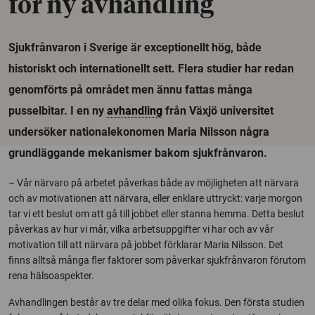
för ny avhandling
Sjukfrånvaron i Sverige är exceptionellt hög, både
historiskt och internationellt sett. Flera studier har redan
genomförts på området men ännu fattas många
pusselbitar. I en ny
avhandling
från Växjö universitet
undersöker nationalekonomen Maria Nilsson några
grundläggande mekanismer bakom sjukfrånvaron.
– Vår närvaro på arbetet påverkas både av möjligheten att närvara
och av motivationen att närvara, eller enklare uttryckt: varje morgon
tar vi ett beslut om att gå till jobbet eller stanna hemma. Detta beslut
påverkas av hur vi mår, vilka arbetsuppgifter vi har och av vår
motivation till att närvara på jobbet förklarar Maria Nilsson. Det
finns alltså många fler faktorer som påverkar sjukfrånvaron förutom
rena hälsoaspekter.
Avhandlingen består av tre delar med olika fokus. Den första studien