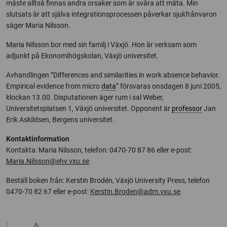
måste alltså finnas andra orsaker som är svåra att mäta. Min
slutsats är att själva integrationsprocessen påverkar sjukfrånvaron
säger Maria Nilsson.
Maria Nilsson bor med sin familj i Växjö. Hon är verksam som
adjunkt på Ekonomihögskolan, Växjö universitet.
Avhandlingen ”Differences and similarities in work absence behavior.
Empirical evidence from micro
data
” försvaras onsdagen 8 juni 2005,
klockan 13.00. Disputationen äger rum i sal Weber,
Universitetsplatsen 1, Växjö universitet. Opponent är
professor
Jan
Erik Askildsen, Bergens universitet.
Kontaktinformation
Kontakta: Maria Nilsson, telefon: 0470-70 87 86 eller e-post:
Maria.Nilsson@ehv.vxu.se
Beställ boken från: Kerstin Brodén, Växjö University Press, telefon
0470-70 82 67 eller e-post:
Kerstin.Broden@adm.vxu.se