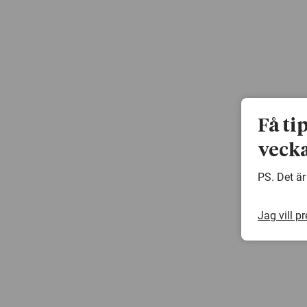
Få ti
vecka
PS. Det är
Jag vill p