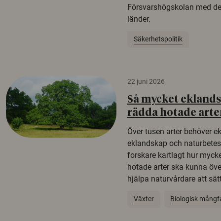
Försvarshögskolan med del
länder.
Säkerhetspolitik
22 juni 2026
Så mycket eklandsk
rädda hotade arte
Över tusen arter behöver e
eklandskap och naturbetesma
forskare kartlagt hur mycke
hotade arter ska kunna öv
hjälpa naturvårdare att sätta
Växter
Biologisk mångf