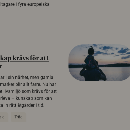
tagare i fyra europeiska
ap krävs för att
r
kar i sin närhet, men gamla
rker blir allt färre. Nu har
t livsmiljö som krävs för att
erleva – kunskap som kan
 in rätt åtgärder i tid.
ald
Träd