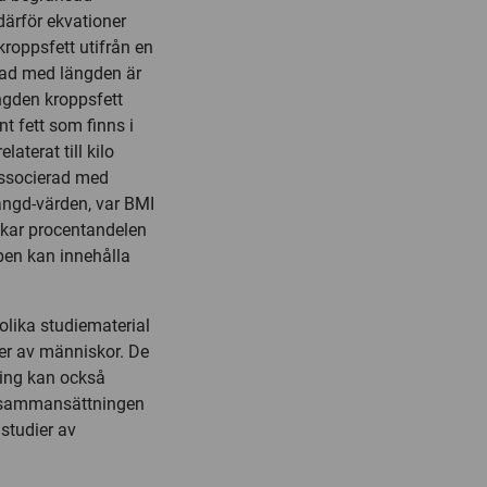
därför ekvationer
kroppsfett utifrån en
erad med längden är
ngden kroppsfett
t fett som finns i
aterat till kilo
 associerad med
ängd-värden, var BMI
 ökar procentandelen
ppen kan innehålla
lika studiematerial
er av människor. De
ling kan också
pssammansättningen
studier av