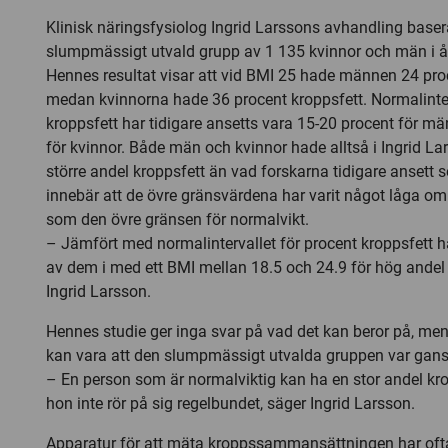
Klinisk näringsfysiolog Ingrid Larssons avhandling base
slumpmässigt utvald grupp av 1 135 kvinnor och män i åld
Hennes resultat visar att vid BMI 25 hade männen 24 pro
medan kvinnorna hade 36 procent kroppsfett. Normalinter
kroppsfett har tidigare ansetts vara 15-20 procent för m
för kvinnor. Både män och kvinnor hade alltså i Ingrid La
större andel kroppsfett än vad forskarna tidigare ansett 
innebär att de övre gränsvärdena har varit något låga o
som den övre gränsen för normalvikt.
– Jämfört med normalintervallet för procent kroppsfett 
av dem i med ett BMI mellan 18.5 och 24.9 för hög andel 
Ingrid Larsson.
Hennes studie ger inga svar på vad det kan beror på, me
kan vara att den slumpmässigt utvalda gruppen var gansk
– En person som är normalviktig kan ha en stor andel kro
hon inte rör på sig regelbundet, säger Ingrid Larsson.
Apparatur för att mäta kroppssammansättningen har of