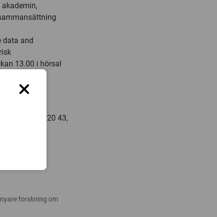
a akademin,
pssammansättning
e data and
risk
kan 13.00 i hörsal
rg
67 36, 0701-72 20 43,
 nyare forskning om