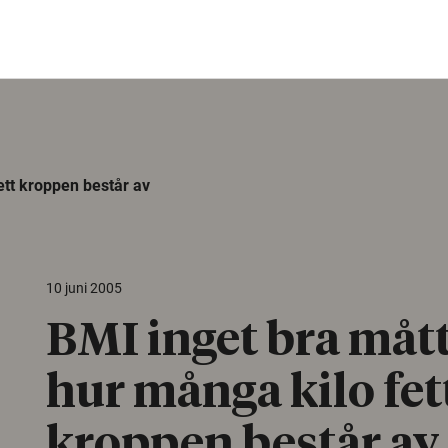
ett kroppen består av
10 juni 2005
BMI inget bra mått
hur många kilo fet
kroppen består av