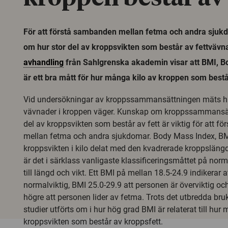
För att förstå sambanden mellan fetma och andra sjuk
om hur stor del av kroppsvikten som består av fettvävna
avhandling
från Sahlgrenska akademin visar att BMI, B
är ett bra mått för hur många kilo av kroppen som bestå
Vid undersökningar av kroppssammansättningen mäts hu
vävnader i kroppen väger. Kunskap om kroppssammansät
del av kroppsvikten som består av fett är viktig för att 
mellan fetma och andra sjukdomar. Body Mass Index, BMI,
kroppsvikten i kilo delat med den kvadrerade kroppsläng
är det i särklass vanligaste klassificeringsmåttet på no
till längd och vikt. Ett BMI på mellan 18.5-24.9 indikerar 
normalviktig, BMI 25.0-29.9 att personen är överviktig och
högre att personen lider av fetma. Trots det utbredda bru
studier utförts om i hur hög grad BMI är relaterat till hu
kroppsvikten som består av kroppsfett.