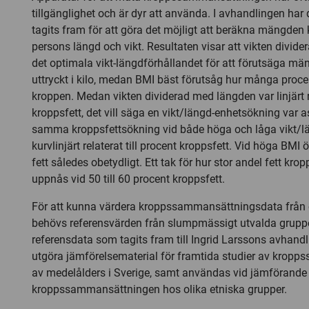
tillgänglighet och är dyr att använda. I avhandlingen har 
tagits fram för att göra det möjligt att beräkna mängden 
persons längd och vikt. Resultaten visar att vikten divid
det optimala vikt-längdförhållandet för att förutsäga mä
uttryckt i kilo, medan BMI bäst förutsåg hur många procen
kroppen. Medan vikten dividerad med längden var linjärt rel
kroppsfett, det vill säga en vikt/längd-enhetsökning var
samma kroppsfettsökning vid både höga och låga vikt/l
kurvlinjärt relaterat till procent kroppsfett. Vid höga BMI
fett således obetydligt. Ett tak för hur stor andel fett kro
uppnås vid 50 till 60 procent kroppsfett.
För att kunna värdera kroppssammansättningsdata från o
behövs referensvärden från slumpmässigt utvalda grupp
referensdata som tagits fram till Ingrid Larssons avhand
utgöra jämförelsematerial för framtida studier av krop
av medelålders i Sverige, samt användas vid jämförande 
kroppssammansättningen hos olika etniska grupper.