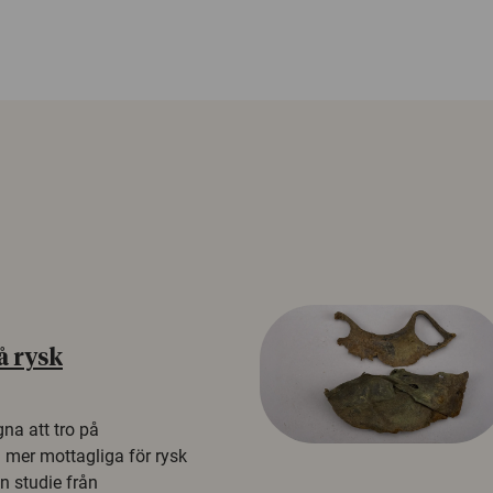
å rysk
na att tro på
a mer mottagliga för rysk
n studie från