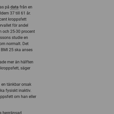
ras på
data
från en
ern 37 till 61 år.
cent kroppsfett
vallet för andel
än och 25-30 procent
rssons studie en
som normalt. Det
m BMI 25 ska anses
hade mer än hälften
kroppsfett, säger
n en tänkbar orsak
a fysiskt inaktiv.
ppsfett om han eller
ta begränsad