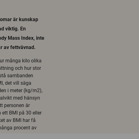
domar är kunskap
d viktig. En
ody Mass Index, inte
r av fettvävnad.
r många kilo olika
tning och hur stor
förstå sambanden
 det vill säga
den i meter (kg/m2),
rmalvikt med hänsyn
att personen är
 ett BMI på 30 eller
ket av BMI har få
r många procent av