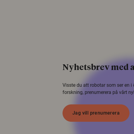
Nyhetsbrev med a
Visste du att robotar som ser en 
forskning, prenumerera på vårt ny
Jag vill prenumerera