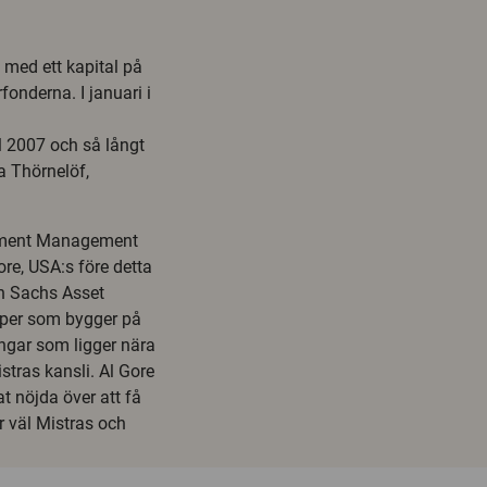
 med ett kapital på
fonderna. I januari i
l 2007 och så långt
va Thörnelöf,
stment Management
ore, USA:s före detta
an Sachs Asset
iper som bygger på
ingar som ligger nära
tras kansli. Al Gore
t nöjda över att få
r väl Mistras och