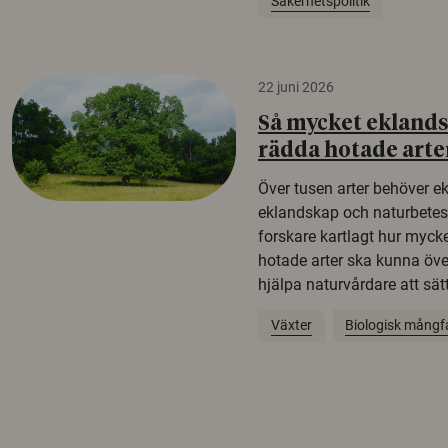
Säkerhetspolitik
22 juni 2026
Så mycket eklandsk
rädda hotade arte
Över tusen arter behöver e
eklandskap och naturbetesma
forskare kartlagt hur mycke
hotade arter ska kunna öv
hjälpa naturvårdare att sätta
Växter
Biologisk mångf