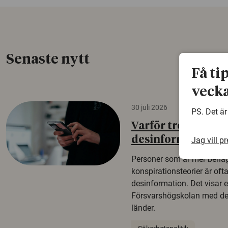
Senaste nytt
Få ti
vecka
30 juli 2026
PS. Det är
Varför tror vissa p
desinformation?
Jag vill p
Personer som är mer benäg
konspirationsteorier är oft
desinformation. Det visar e
Försvarshögskolan med del
länder.