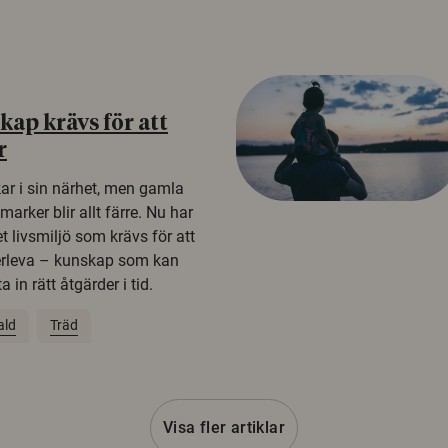
ap krävs för att
r
kar i sin närhet, men gamla
rker blir allt färre. Nu har
t livsmiljö som krävs för att
erleva – kunskap som kan
 in rätt åtgärder i tid.
ald
Träd
Visa fler artiklar