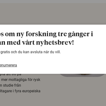
ps om ny forskning tre gånger i
n med vårt nyhetsbrev!
 gratis och du kan avsluta när du vill.
å rysk
renumerera
na att tro på
a mer mottagliga för rysk
n studie från
tagare i fyra europeiska