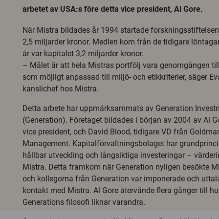
arbetet av USA:s före detta vice president, Al Gore.
När Mistra bildades år 1994 startade forskningsstiftelsen
2,5 miljarder kronor. Medlen kom från de tidigare löntagar
år var kapitalet 3,2 miljarder kronor.
– Målet är att hela Mistras portfölj vara genomgången til
som möjligt anpassad till miljö- och etikkriterier, säger E
kanslichef hos Mistra.
Detta arbete har uppmärksammats av Generation Inve
(Generation). Företaget bildades i början av 2004 av Al G
vice president, och David Blood, tidigare VD från Goldm
Management. Kapitalförvaltningsbolaget har grundprinc
hållbar utveckling och långsiktiga investeringar – värder
Mistra. Detta framkom när Generation nyligen besökte Mis
och kollegorna från Generation var imponerade och uttala
kontakt med Mistra. Al Gore återvände flera gånger till hu
Generations filosofi liknar varandra.