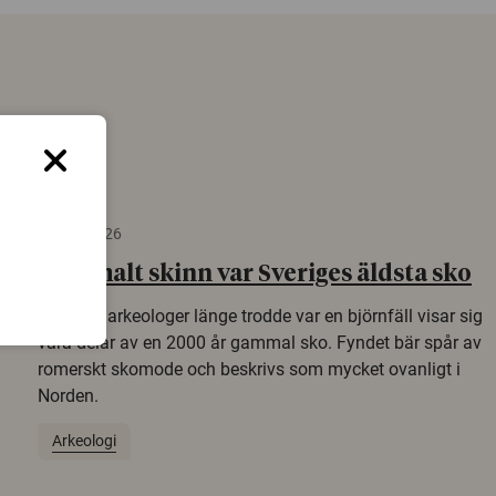
22 juni 2026
Gammalt skinn var Sveriges äldsta sko
Det som arkeologer länge trodde var en björnfäll visar sig
vara delar av en 2000 år gammal sko. Fyndet bär spår av
romerskt skomode och beskrivs som mycket ovanligt i
Norden.
Arkeologi