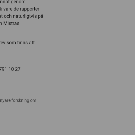
d annat genom
ck vare de rapporter
t och naturligtvis på
ch Mistras
rev som finns att
-791 10 27
 nyare forskning om