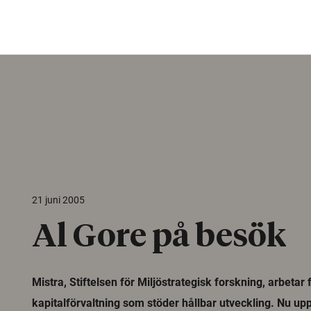
21 juni 2005
Al Gore på besök
Mistra, Stiftelsen för Miljöstrategisk forskning, arbetar 
kapitalförvaltning som stöder hållbar utveckling. Nu