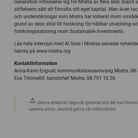
Generation intresserar sig för Mistra av flera skäl, blan
stiftelsens sätt att förvalta sitt eget kapital. Men även ta
och undersökningar som Mistra har initierat inom område
grund av dess stöd till forskning för hållbar utveckling o
forskningssatsning inom Sustainable Investments.
Läs hela intervjun med Al Gore i Mistras senaste nyhetsb
hämta på www.mistra.org
Kontaktinformation
Anna-Karin Engvall, kommunikationsansvarig Mistra, 08
Eva Thörnelöf, kanslichef Mistra, 08-791 10 26
warning
Denna artikel är några år gammal och det kan finnas
samma ämne. Använd gärna vår sökfunktion!