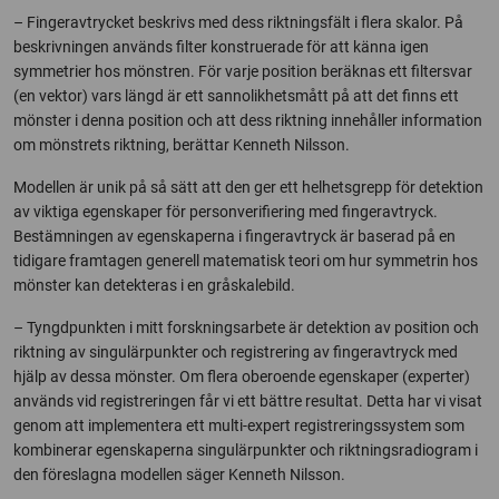
– Fingeravtrycket beskrivs med dess riktningsfält i flera skalor. På
beskrivningen används filter konstruerade för att känna igen
symmetrier hos mönstren. För varje position beräknas ett filtersvar
(en vektor) vars längd är ett sannolikhetsmått på att det finns ett
mönster i denna position och att dess riktning innehåller information
om mönstrets riktning, berättar Kenneth Nilsson.
Modellen är unik på så sätt att den ger ett helhetsgrepp för detektion
av viktiga egenskaper för personverifiering med fingeravtryck.
Bestämningen av egenskaperna i fingeravtryck är baserad på en
tidigare framtagen generell matematisk teori om hur symmetrin hos
mönster kan detekteras i en gråskalebild.
– Tyngdpunkten i mitt forskningsarbete är detektion av position och
riktning av singulärpunkter och registrering av fingeravtryck med
hjälp av dessa mönster. Om flera oberoende egenskaper (experter)
används vid registreringen får vi ett bättre resultat. Detta har vi visat
genom att implementera ett multi-expert registreringssystem som
kombinerar egenskaperna singulärpunkter och riktningsradiogram i
den föreslagna modellen säger Kenneth Nilsson.