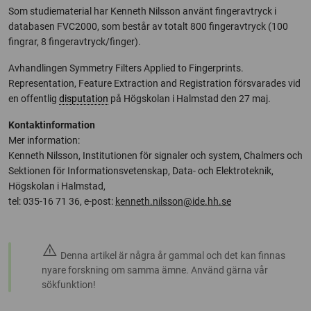
Som studiematerial har Kenneth Nilsson använt fingeravtryck i
databasen FVC2000, som består av totalt 800 fingeravtryck (100
fingrar, 8 fingeravtryck/finger).
Avhandlingen Symmetry Filters Applied to Fingerprints.
Representation, Feature Extraction and Registration försvarades vid
en offentlig
disputation
på Högskolan i Halmstad den 27 maj.
Kontaktinformation
Mer information:
Kenneth Nilsson, Institutionen för signaler och system, Chalmers och
Sektionen för Informationsvetenskap, Data- och Elektroteknik,
Högskolan i Halmstad,
tel: 035-16 71 36, e-post:
kenneth.nilsson@ide.hh.se
warning
Denna artikel är några år gammal och det kan finnas
nyare forskning om samma ämne. Använd gärna vår
sökfunktion!