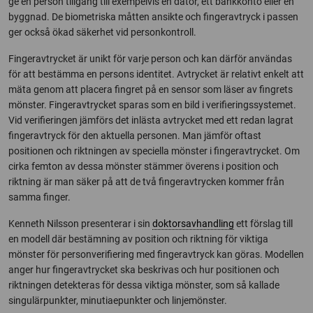
ge en person tillgång till exempelvis en dator, ett bankkonto eller en
byggnad. De biometriska måtten ansikte och fingeravtryck i passen
ger också ökad säkerhet vid personkontroll.
Fingeravtrycket är unikt för varje person och kan därför användas
för att bestämma en persons identitet. Avtrycket är relativt enkelt att
mäta genom att placera fingret på en sensor som läser av fingrets
mönster. Fingeravtrycket sparas som en bild i verifieringssystemet.
Vid verifieringen jämförs det inlästa avtrycket med ett redan lagrat
fingeravtryck för den aktuella personen. Man jämför oftast
positionen och riktningen av speciella mönster i fingeravtrycket. Om
cirka femton av dessa mönster stämmer överens i position och
riktning är man säker på att de två fingeravtrycken kommer från
samma finger.
Kenneth Nilsson presenterar i sin
doktorsavhandling
ett förslag till
en modell där bestämning av position och riktning för viktiga
mönster för personverifiering med fingeravtryck kan göras. Modellen
anger hur fingeravtrycket ska beskrivas och hur positionen och
riktningen detekteras för dessa viktiga mönster, som så kallade
singulärpunkter, minutiaepunkter och linjemönster.