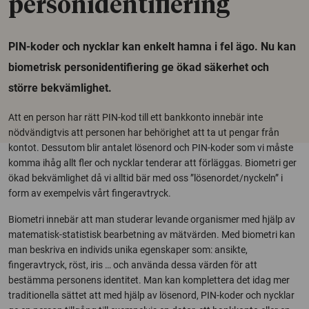
personidentifiering
PIN-koder och nycklar kan enkelt hamna i fel ägo. Nu kan
biometrisk personidentifiering ge ökad säkerhet och
större bekvämlighet.
Att en person har rätt PIN-kod till ett bankkonto innebär inte
nödvändigtvis att personen har behörighet att ta ut pengar från
kontot. Dessutom blir antalet lösenord och PIN-koder som vi måste
komma ihåg allt fler och nycklar tenderar att förläggas. Biometri ger
ökad bekvämlighet då vi alltid bär med oss ”lösenordet/nyckeln” i
form av exempelvis vårt fingeravtryck.
Biometri innebär att man studerar levande organismer med hjälp av
matematisk-statistisk bearbetning av mätvärden. Med biometri kan
man beskriva en individs unika egenskaper som: ansikte,
fingeravtryck, röst, iris … och använda dessa värden för att
bestämma personens identitet. Man kan komplettera det idag mer
traditionella sättet att med hjälp av lösenord, PIN-koder och nycklar