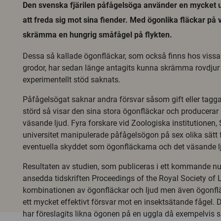
Den svenska fjärilen påfågelsöga använder en mycket u
att freda sig mot sina fiender. Med ögonlika fläckar på 
skrämma en hungrig småfågel på flykten.
Dessa så kallade ögonfläckar, som också finns hos vissa 
grodor, har sedan länge antagits kunna skrämma rovdjur 
experimentellt stöd saknats.
Påfågelsögat saknar andra försvar såsom gift eller tagga
störd så visar den sina stora ögonfläckar och producerar 
väsande ljud. Fyra forskare vid Zoologiska institutionen
universitet manipulerade påfågelsögon på sex olika sätt f
eventuella skyddet som ögonfläckarna och det väsande lju
Resultaten av studien, som publiceras i ett kommande n
ansedda tidskriften Proceedings of the Royal Society of L
kombinationen av ögonfläckar och ljud men även ögonflä
ett mycket effektivt försvar mot en insektsätande fågel. 
har föreslagits likna ögonen på en uggla då exempelvis 