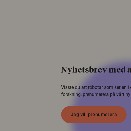
Nyhetsbrev med a
Visste du att robotar som ser en 
forskning, prenumerera på vårt ny
Jag vill prenumerera