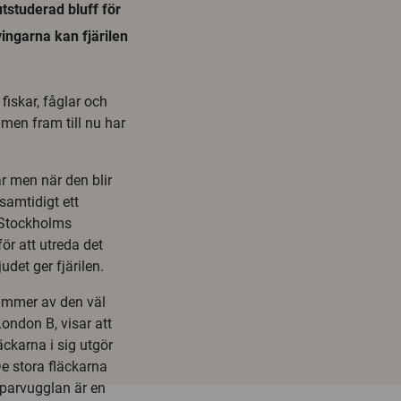
tstuderad bluff för
vingarna kan fjärilen
fiskar, fåglar och
men fram till nu har
r men när den blir
samtidigt ett
, Stockholms
ör att utreda det
det ger fjärilen.
ummer av den väl
ondon B, visar att
ckarna i sig utgör
De stora fläckarna
sparvugglan är en