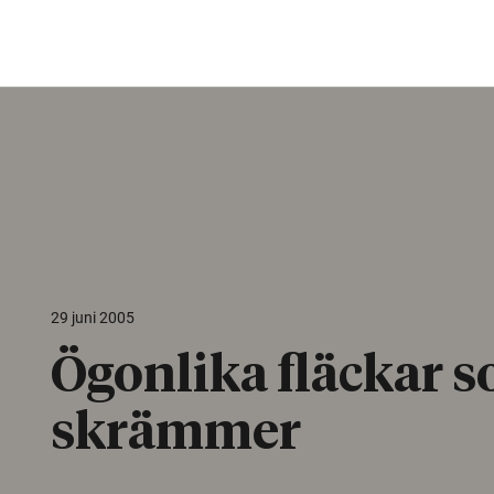
29 juni 2005
Ögonlika fläckar 
skrämmer