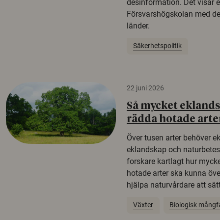
desinformation. Det visar e
Försvarshögskolan med del
länder.
Säkerhetspolitik
22 juni 2026
Så mycket eklandsk
rädda hotade arte
Över tusen arter behöver e
eklandskap och naturbetesma
forskare kartlagt hur mycke
hotade arter ska kunna öv
hjälpa naturvårdare att sätta
Växter
Biologisk mångf