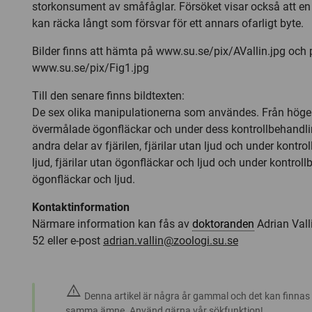
storkonsument av småfåglar. Försöket visar också att en
kan räcka långt som försvar för ett annars ofarligt byte.
Bilder finns att hämta på www.su.se/pix/AVallin.jpg och 
www.su.se/pix/Fig1.jpg
Till den senare finns bildtexten:
De sex olika manipulationerna som användes. Från höger t
övermålade ögonfläckar och under dess kontrollbehand
andra delar av fjärilen, fjärilar utan ljud och under kont
ljud, fjärilar utan ögonfläckar och ljud och under kontro
ögonfläckar och ljud.
Kontaktinformation
Närmare information kan fås av
doktoranden
Adrian Vall
52 eller e-post
adrian.vallin@zoologi.su.se
warning
Denna artikel är några år gammal och det kan finnas
samma ämne. Använd gärna vår sökfunktion!