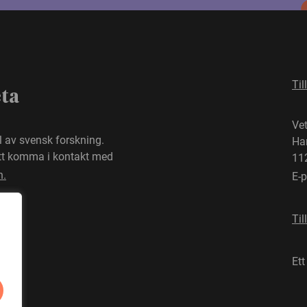
Til
eta
Ve
el av svensk forskning.
Ha
att komma i kontakt med
11
n.
E-
Til
Ett