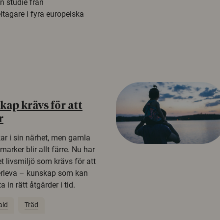
n studie från
tagare i fyra europeiska
ap krävs för att
r
kar i sin närhet, men gamla
rker blir allt färre. Nu har
t livsmiljö som krävs för att
erleva – kunskap som kan
 in rätt åtgärder i tid.
ald
Träd