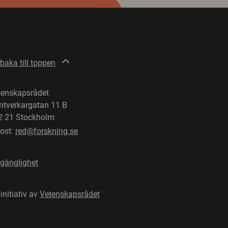
lbaka till toppen
tenskapsrådet
ntverkargatan 11 B
2 21 Stockholm
post:
red@forskning.se
lgänglighet
 initiativ av
Vetenskapsrådet