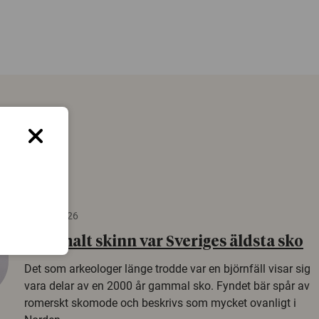
22 juni 2026
Gammalt skinn var Sveriges äldsta sko
Det som arkeologer länge trodde var en björnfäll visar sig
vara delar av en 2000 år gammal sko. Fyndet bär spår av
romerskt skomode och beskrivs som mycket ovanligt i