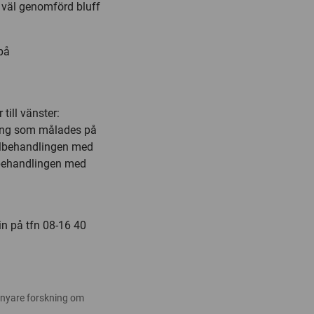
 väl genomförd bluff
på
ill vänster:
ling som målades på
rollbehandlingen med
llbehandlingen med
in på tfn 08-16 40
 nyare forskning om