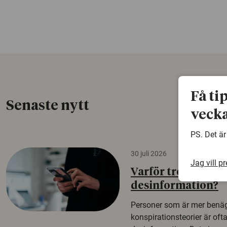
Få ti
Senaste nytt
vecka
PS. Det är
30 juli 2026
Jag vill p
Varför tror vissa p
desinformation?
Personer som är mer benäg
konspirationsteorier är oft