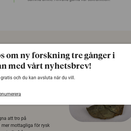
ps om ny forskning tre gånger i
n med vårt nyhetsbrev!
 gratis och du kan avsluta när du vill.
renumerera
å rysk
na att tro på
a mer mottagliga för rysk