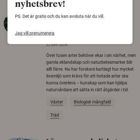
nyhetsbrev!
Så mycket eklandskap
PS. Det är gratis och du kan avsluta när du vill.
krävs för att rädda hotade
arter
Jag vill prenumerera
22 juni 2026
Över tusen arter behöver ekar i sin närhet, men
gamla eklandskap och naturbetesmarker blir
allt färre. Nu har forskare kartlagt hur mycket
livsmiljö som krävs för att hotade arter ska
kunna överleva – kunskap som kan hjälpa
naturvårdare att sätta in rätt åtgärder i tid.
Växter
Biologisk mångfald
Träd