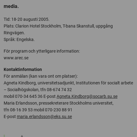
media.
Tid: 18-20 augusti 2005.
Plats: Clarion Hotel Stockholm, T-bana Skanstull, uppgång
Ringvägen.
Språk: Engelska.
För program och ytterligare information:
www.arec.se
Kontaktinformation
För anmälan (kan vara ont om platser):
Agneta Kindborg, universitetsadjunkt, Institutionen för socialt arbete
– Socialhögskolan, tfn 08-674 74 32
mobil 070-34 645 36 E-post
Agneta.Kindborg@socarb.su.se
Maria Erlandsson, pressekreterare Stockholms universitet,
tfn 08-16 39 53 mobil 070-230 88 91
E-post
maria.erlandsson@eks.su.se