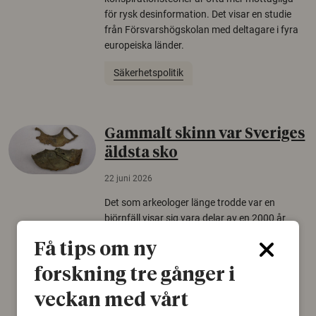
för rysk desinformation. Det visar en studie
från Försvarshögskolan med deltagare i fyra
europeiska länder.
Säkerhetspolitik
Gammalt skinn var Sveriges
äldsta sko
22 juni 2026
Det som arkeologer länge trodde var en
björnfäll visar sig vara delar av en 2000 år
gammal sko. Fyndet bär spår av romerskt
Få tips om ny
skomode och beskrivs som mycket ovanligt i
Norden.
forskning tre gånger i
Arkeologi
veckan med vårt