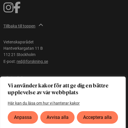
Tillbaka till toppen
Vetenskapsrådet
Hantverkargatan 11 B
112 21 Stockholm
E-post:
red@forskning.se
Tillgänglighet
Vi använder kakor för att ge dig en bättre
upplevelse av vår webbplats
Ett initiativ av
Vetenskapsrådet
Här kan du läsa om hur vi hanterar kakor
Anpassa
Avvisa alla
Acceptera alla