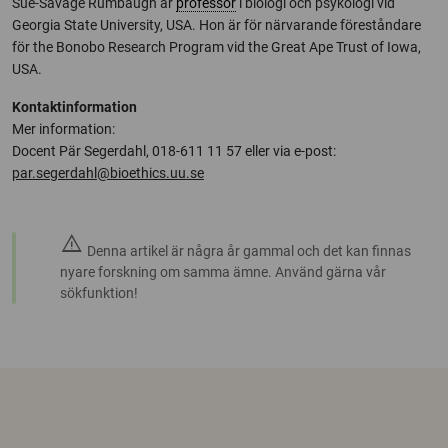
Sue-Savage Rumbaugh är
professor
i biologi och psykologi vid
Georgia State University, USA. Hon är för närvarande föreståndare
för the Bonobo Research Program vid the Great Ape Trust of Iowa,
USA.
Kontaktinformation
Mer information:
Docent Pär Segerdahl, 018-611 11 57 eller via e-post:
par.segerdahl@bioethics.uu.se
warning
Denna artikel är några år gammal och det kan finnas
nyare forskning om samma ämne. Använd gärna vår
sökfunktion!