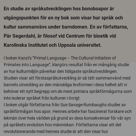
En studie av språkutvecklingen hos bonoboapor är
utgångspunkten för en ny bok som visar hur språk och
kultur sammanvävs under barndomen. En av författarna,
Pär Segerdahl, är filosof vid Centrum för bioetik vid
Karolinska Institutet och Uppsala universitet.
I boken Kanzi’s ”Primal Language – The Cultural Initiation of
Primates into Language”, klargörs resultat från en mångårig studie
av hur kulturmiljön påverkar den tidigaste språkutvecklingen.
Studien visar att förstaspråkutveckling är så tätt sammanvävd med
barnets utveckling av den mänskliga livsformen i dess helhet att vi
behöver ett nytt begrepp om de mest primära språkförmågorna som
inte isolerar språket från kulturen i övrigt.
I boken utgår författarna från Sue Savage-Rumbaughs studier av
språkförmågan hos apor. Hennes arbete har fascinerat forskare och
lekmän över hela världen på grund av dess konsekvenser för vår syn
på språkets evolution hos människan. Författarna visar att det
revolutionerande med hennes studie är att den visar hur