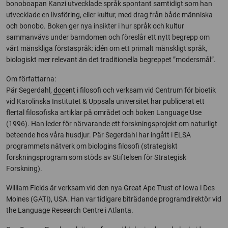
bonoboapan Kanzi utvecklade språk spontant samtidigt som han
utvecklade en livsföring, eller kultur, med drag från både människa
och bonobo. Boken ger nya insikter i hur språk och kultur
sammanvävs under barndomen och föreslår ett nytt begrepp om
vårt mänskliga förstaspråk: idén om ett primalt mänskligt språk,
biologiskt mer relevant än det traditionella begreppet ”modersmål”.
Om författarna:
Pär Segerdahl,
docent
i filosofi och verksam vid Centrum för bioetik
vid Karolinska Institutet & Uppsala universitet har publicerat ett
flertal filosofiska artiklar på området och boken Language Use
(1996). Han leder för närvarande ett forskningsprojekt om naturligt
beteende hos våra husdjur. Pär Segerdahl har ingått i ELSA
programmets nätverk om biologins filosofi (strategiskt
forskningsprogram som stöds av Stiftelsen för Strategisk
Forskning).
William Fields är verksam vid den nya Great Ape Trust of Iowa i Des
Moines (GATI), USA. Han var tidigare biträdande programdirektör vid
the Language Research Centre i Atlanta.