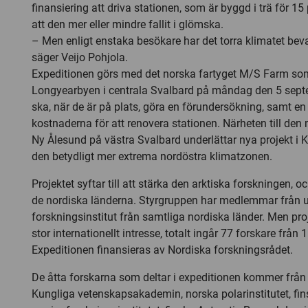
finansiering att driva stationen, som är byggd i trä för 15 p
att den mer eller mindre fallit i glömska.
– Men enligt enstaka besökare har det torra klimatet beva
säger Veijo Pohjola.
Expeditionen görs med det norska fartyget M/S Farm s
Longyearbyen i centrala Svalbard på måndag den 5 sept
ska, när de är på plats, göra en förundersökning, samt 
kostnaderna för att renovera stationen. Närheten till den
Ny Ålesund på västra Svalbard underlättar nya projekt i K
den betydligt mer extrema nordöstra klimatzonen.
Projektet syftar till att stärka den arktiska forskningen,
de nordiska länderna. Styrgruppen har medlemmar från u
forskningsinstitut från samtliga nordiska länder. Men pro
stor internationellt intresse, totalt ingår 77 forskare från 
Expeditionen finansieras av Nordiska forskningsrådet.
De åtta forskarna som deltar i expeditionen kommer från 
Kungliga vetenskapsakademin, norska polarinstitutet, fi