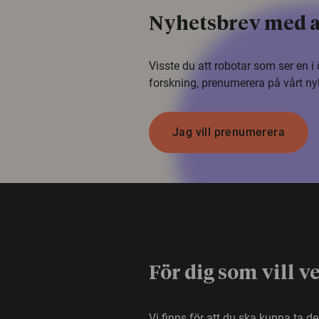
Nyhetsbrev med a
Visste du att robotar som ser en 
forskning, prenumerera på vårt ny
Jag vill prenumerera
För dig som vill v
Vi finns för att du ska kunna ta d