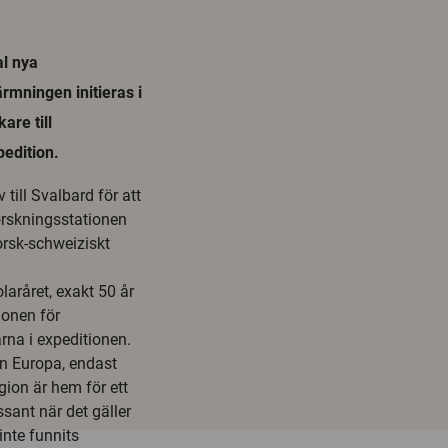
al nya
rmningen initieras i
are till
edition.
till Svalbard för att
orskningsstationen
orsk-schweiziskt
aråret, exakt 50 år
ionen för
rna i expeditionen.
en Europa, endast
ion är hem för ett
ssant när det gäller
inte funnits