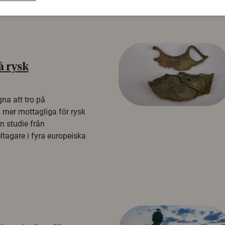
å rysk
na att tro på
a mer mottagliga för rysk
n studie från
tagare i fyra europeiska