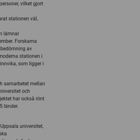
ersoner, vilket gjort
rat stationen väl,
om lämnar
ember. Forskarna
en bedömning av
 moderna stationen i
innvika, som ligger i
 och samarbetet mellan
niversitet och
jektet har också rönt
15 länder.
Uppsala universitet,
nska