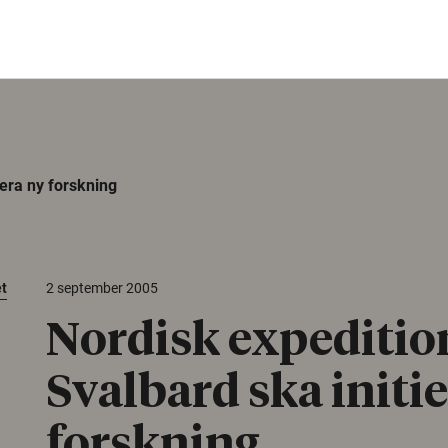
iera ny forskning
et
2 september 2005
Nordisk expedition
Svalbard ska initi
forskning