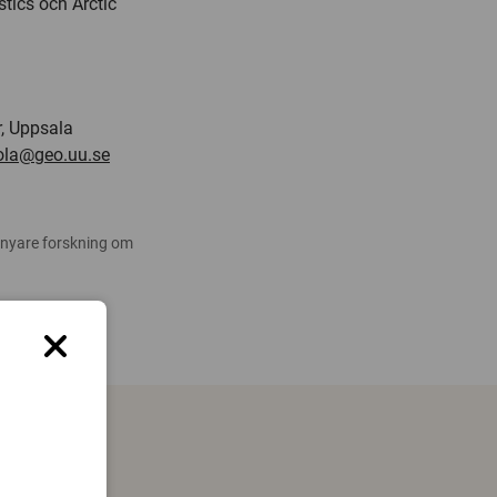
stics och Arctic
r, Uppsala
jola@geo.uu.se
 nyare forskning om