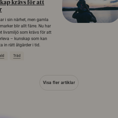
ap krävs för att
r
kar i sin närhet, men gamla
rker blir allt färre. Nu har
t livsmiljö som krävs för att
erleva – kunskap som kan
 in rätt åtgärder i tid.
ald
Träd
Visa fler artiklar