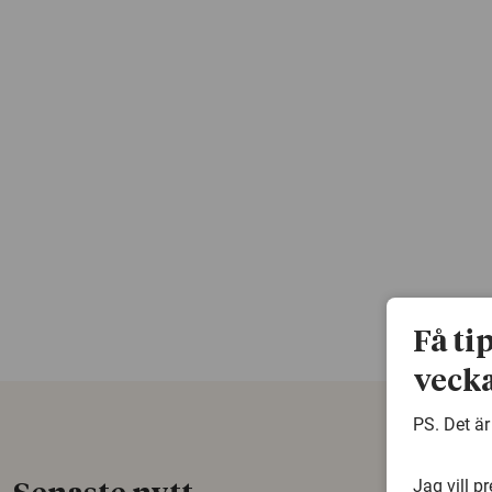
Få ti
vecka
PS. Det är
Jag vill p