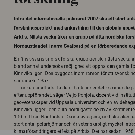
Inför det internationella polaråret 2007 ska ett stort ant
forskningsprojekt med anknytning till den globala uppvä
Arktis. Nästa vecka åker en grupp på åtta nordiska forsk
Nordaustlandet i norra Svalbard på en förberedande exp
En finsk-svensk-norsk forskargrupp ger sig nästa vecka av 
bland annat undersöka möjlighet att öppna den gamla f
Kinnvika igen. Den byggdes inom ramen för ett svensk-n
samarbete 1957.
– Tanken är att åter ta den i bruk under det kommande pol
efter uppförandet, säger Veijo Pohjola,
docent
vid institut
geovetenskaper vid Uppsala universitet och en av deltaga
Kinnvika ligger i den allra nordligaste delen av kontinent
100 mil från Nordpolen. Denna avlägsna, arktiska ökenreg
stort antal polarbjörnar och är vetenskapligt mycket intre
klimatförändringars effekt på Arktis. Det har sedan 1958 