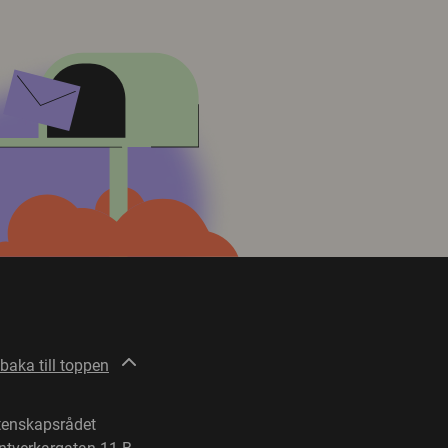
lbaka till toppen
tenskapsrådet