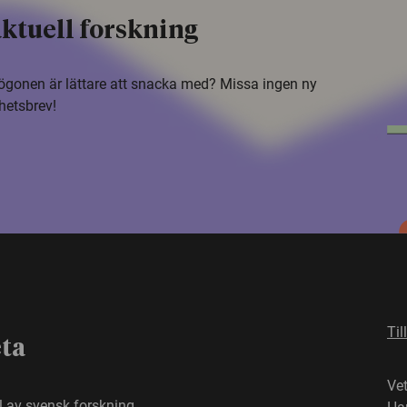
ktuell forskning
i ögonen är lättare att snacka med? Missa ingen ny
hetsbrev!
Til
eta
Ve
el av svensk forskning.