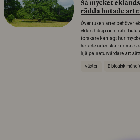
Så mycket eklandsk
rädda hotade arte
Över tusen arter behöver e
eklandskap och naturbetesma
forskare kartlagt hur mycke
hotade arter ska kunna öv
hjälpa naturvårdare att sätta
Växter
Biologisk mångf