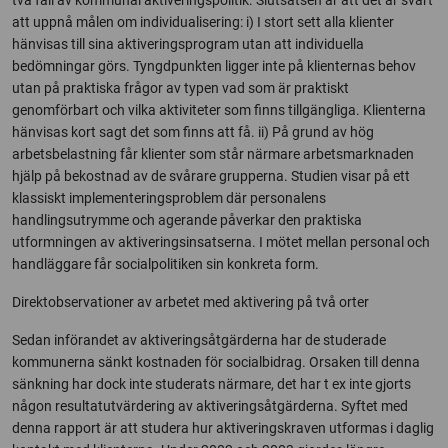
två fall av kommunal aktiveringspolitik. Slutsatsen är att det är svårt
att uppnå målen om individualisering: i) I stort sett alla klienter
hänvisas till sina aktiveringsprogram utan att individuella
bedömningar görs. Tyngdpunkten ligger inte på klienternas behov
utan på praktiska frågor av typen vad som är praktiskt
genomförbart och vilka aktiviteter som finns tillgängliga. Klienterna
hänvisas kort sagt det som finns att få. ii) På grund av hög
arbetsbelastning får klienter som står närmare arbetsmarknaden
hjälp på bekostnad av de svårare grupperna. Studien visar på ett
klassiskt implementeringsproblem där personalens
handlingsutrymme och agerande påverkar den praktiska
utformningen av aktiveringsinsatserna. I mötet mellan personal och
handläggare får socialpolitiken sin konkreta form.
Direktobservationer av arbetet med aktivering på två orter
Sedan införandet av aktiveringsåtgärderna har de studerade
kommunerna sänkt kostnaden för socialbidrag. Orsaken till denna
sänkning har dock inte studerats närmare, det har t ex inte gjorts
någon resultatutvärdering av aktiveringsåtgärderna. Syftet med
denna rapport är att studera hur aktiveringskraven utformas i daglig