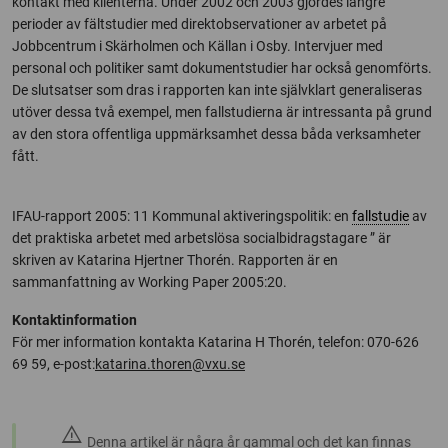
kontakt med klienterna. Under 2002 och 2003 gjordes längre
perioder av fältstudier med direktobservationer av arbetet på
Jobbcentrum i Skärholmen och Källan i Osby. Intervjuer med
personal och politiker samt dokumentstudier har också genomförts.
De slutsatser som dras i rapporten kan inte självklart generaliseras
utöver dessa två exempel, men fallstudierna är intressanta på grund
av den stora offentliga uppmärksamhet dessa båda verksamheter
fått.
IFAU-rapport 2005: 11 Kommunal aktiveringspolitik: en
fallstudie
av
det praktiska arbetet med arbetslösa socialbidragstagare ” är
skriven av Katarina Hjertner Thorén. Rapporten är en
sammanfattning av Working Paper 2005:20.
Kontaktinformation
För mer information kontakta Katarina H Thorén, telefon: 070-626
69 59, e-post:
katarina.thoren@vxu.se
warning
Denna artikel är några år gammal och det kan finnas