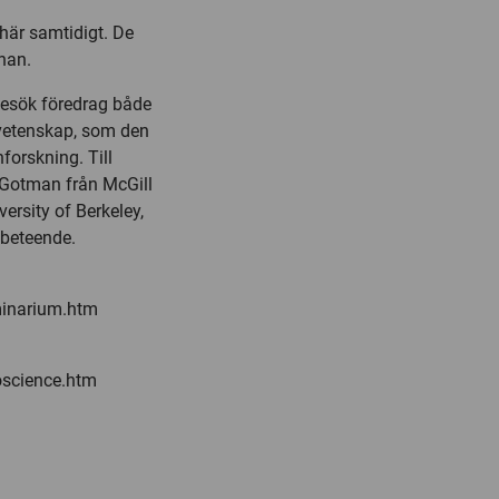
 här samtidigt. De
han.
besök föredrag både
ovetenskap, som den
orskning. Till
-Gotman från McGill
ersity of Berkeley,
 beteende.
minarium.htm
oscience.htm