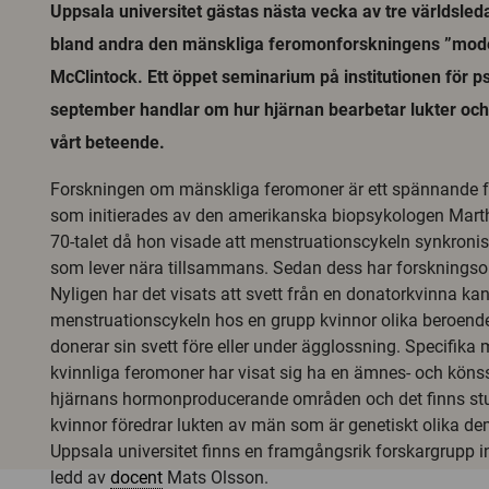
Uppsala universitet gästas nästa vecka av tre världsled
bland andra den mänskliga feromonforskningens ”mod
McClintock. Ett öppet seminarium på institutionen för p
september handlar om hur hjärnan bearbetar lukter och
vårt beteende.
Forskningen om mänskliga feromoner är ett spännande 
som initierades av den amerikanska biopsykologen Mart
70-talet då hon visade att menstruationscykeln synkroni
som lever nära tillsammans. Sedan dess har forsknings
Nyligen har det visats att svett från en donatorkvinna ka
menstruationscykeln hos en grupp kvinnor olika beroen
donerar sin svett före eller under ägglossning. Specifika
kvinnliga feromoner har visat sig ha en ämnes- och könss
hjärnans hormonproducerande områden och det finns stud
kvinnor föredrar lukten av män som är genetiskt olika de
Uppsala universitet finns en framgångsrik forskargrupp 
ledd av
docent
Mats Olsson.