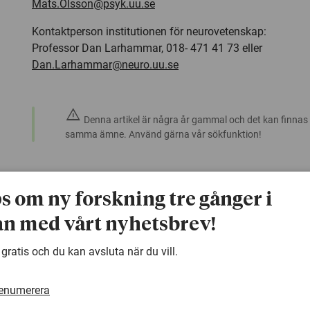
Mats.Olsson@psyk.uu.se
Kontaktperson institutionen för neurovetenskap:
Professor Dan Larhammar, 018- 471 41 73 eller
Dan.Larhammar@neuro.uu.se
warning
Denna artikel är några år gammal och det kan finnas
samma ämne. Använd gärna vår sökfunktion!
ps om ny forskning tre gånger i
n med vårt nyhetsbrev!
 gratis och du kan avsluta när du vill.
renumerera