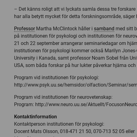
– Det känns roligt att vi lyckats samla dessa tre forskare
har alla betytt mycket för detta forskningsområde, säger 
Professor
Martha McClintock håller i
samband
med sitt 
på institutionen för psykologi och institutionen för neur
21 och 22 september arrangerar seminariedagar om hjärnf
institutionen för psykologi kommer också Marilyn Jones
University i Kanada, samt professor Noam Sobel från Univ
USA, som båda forskar på hur lukter påverkar hjärna och
Program vid institutionen för psykologi:
http://www.psyk.uu.se/hemsidor/olfaction/Seminar/se
Program vid institutionen för neurovetenskap:
Program: http://www.neuro.uu.se/Aktuellt/FocusonNeur
Kontaktinformation
Kontaktperson institutionen för psykologi:
Docent Mats Olsson, 018-471 21 50, 070-713 52 05 eller