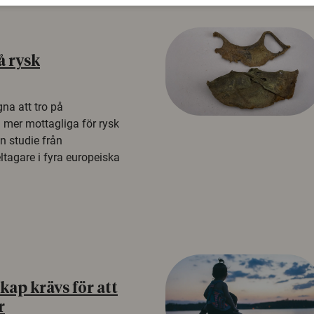
å rysk
na att tro på
a mer mottagliga för rysk
n studie från
tagare i fyra europeiska
ap krävs för att
r