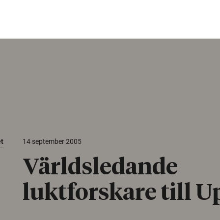
et
14 september 2005
Världsledande
luktforskare till 