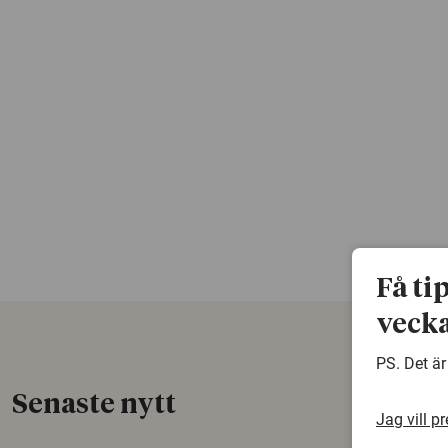
Få ti
vecka
PS. Det är
Senaste nytt
Jag vill p