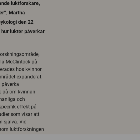
ande luktforskare,
er”, Martha
sykologi den 22
 hur lukter påverkar
forskningsområde,
ha McClintock på
serades hos kvinnor
området expanderat.
n påverka
de på om kvinnan
 manliga och
pecifik effekt på
ier som visar att
m själva. Vid
inom luktforskningen