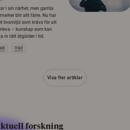
kar i sin närhet, men gamla
rker blir allt färre. Nu har
t livsmiljö som krävs för att
erleva – kunskap som kan
 in rätt åtgärder i tid.
ald
Träd
Visa fler artiklar
ktuell forskning