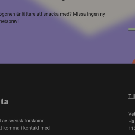
i ögonen är lättare att snacka med? Missa ingen ny
hetsbrev!
Til
eta
Ve
el av svensk forskning.
Ha
att komma i kontakt med
11