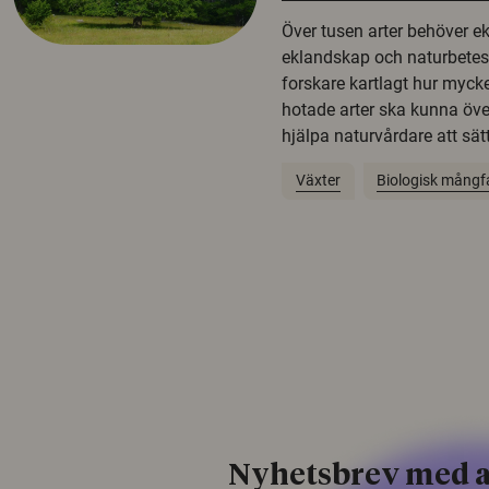
Över tusen arter behöver e
eklandskap och naturbetesma
forskare kartlagt hur mycke
hotade arter ska kunna öv
hjälpa naturvårdare att sätta
Växter
Biologisk mångf
Nyhetsbrev med a