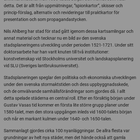
detta. Det är allt från uppmätningar, ”spionkartor”, skisser och
princip-förslag, alternativ och revideringar till praktkartor för
presentation och som propagandastycken.
Nils Ahlberg har stad för stad gått igenom dessa kartsamlingar och
annat material och tecknar nu en bild av den svenska
stadsplaneringens utveckling under perioden 1521-1721. Under sitt
doktorsarbete har han varit knuten till två institutioner:
konstvetenskap vid Stockholms universitet och landskapsplanering
vid SLU (Sveriges lantbruksuniversitet).
Stadsplaneringen speglar den politiska och ekonomiska utvecklingen
under den svenska stormaktstiden och dess uppbyggnadsskede,
och de omvälvande samhällsförändringar som gjordes då. I allt
detta spelade städerna en central roll. Efter en försiktig början under
Gustav Vasas tid kommer en första lite större grupp planer under
1580-talet, men den stora uppgången inleds vid 1600-talets början
och når en markant kulmen under 1640- och 1650-talen.
Sammanlagt gjordes cirka 100 nyanläggningar. De allra flesta var
grundningar av helt nya städer, men det hände också att gamla