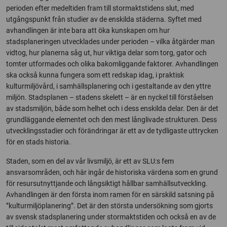
perioden efter medeltiden fram till stormaktstidens slut, med
utgångspunkt från studier av de enskilda städerna. Syftet med
avhandlingen är inte bara att öka kunskapen om hur
stadsplaneringen utvecklades under perioden – vilka åtgärder man
vidtog, hur planerna såg ut, hur viktiga delar som torg, gator och
tomter utformades och olika bakomliggande faktorer. Avhandlingen
ska också kunna fungera som ett redskap idag, i praktisk
kulturmiljövård, i samhällsplanering och i gestaltande av den yttre
miljön. Stadsplanen – stadens skelett – är en nyckel till förståelsen
av stadsmiljön, både som helhet och i dess enskilda delar. Den är det
grundläggande elementet och den mest långlivade strukturen. Dess
utvecklingsstadier och förändringar är ett av de tydligaste uttrycken
för en stads historia.
Staden, som en del av vår livsmiljö, är ett av SLU:s fem
ansvarsområden, och här ingår de historiska värdena som en grund
för resursutnyttjande och långsiktigt hållbar samhällsutveckling.
Avhandlingen är den första inom ramen för en särskild satsning på
”kulturmiljöplanering”. Det är den största undersökning som gjorts
av svensk stadsplanering under stormaktstiden och också en av de