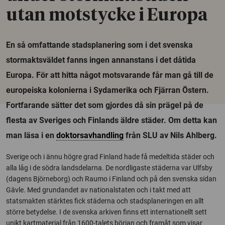
utan motstycke i Europa
En så omfattande stadsplanering som i det svenska
stormaktsväldet fanns ingen annanstans i det dåtida
Europa. För att hitta något motsvarande får man gå till de
europeiska kolonierna i Sydamerika och Fjärran Östern.
Fortfarande sätter det som gjordes då sin prägel på de
flesta av Sveriges och Finlands äldre städer. Om detta kan
man läsa i en
doktorsavhandling
från SLU av Nils Ahlberg.
Sverige och i ännu högre grad Finland hade få medeltida städer och
alla låg i de södra landsdelarna. De nordligaste städerna var Ulfsby
(dagens Björneborg) och Raumo i Finland och på den svenska sidan
Gävle. Med grundandet av nationalstaten och i takt med att
statsmakten stärktes fick städerna och stadsplaneringen en allt
större betydelse. I de svenska arkiven finns ett internationellt sett
unikt kartmaterial från 1600-talets början och framåt som visar