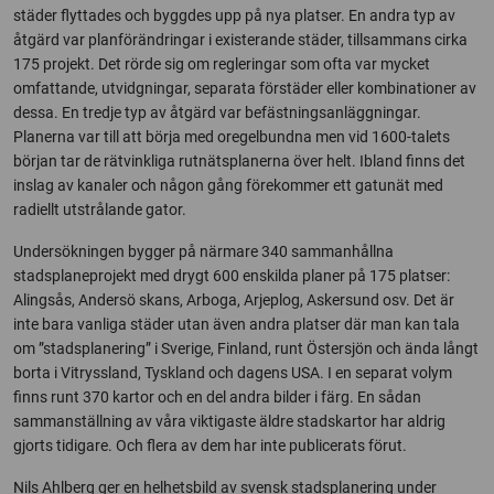
städer flyttades och byggdes upp på nya platser. En andra typ av
åtgärd var planförändringar i existerande städer, tillsammans cirka
175 projekt. Det rörde sig om regleringar som ofta var mycket
omfattande, utvidgningar, separata förstäder eller kombinationer av
dessa. En tredje typ av åtgärd var befästningsanläggningar.
Planerna var till att börja med oregelbundna men vid 1600-talets
början tar de rätvinkliga rutnätsplanerna över helt. Ibland finns det
inslag av kanaler och någon gång förekommer ett gatunät med
radiellt utstrålande gator.
Undersökningen bygger på närmare 340 sammanhållna
stadsplaneprojekt med drygt 600 enskilda planer på 175 platser:
Alingsås, Andersö skans, Arboga, Arjeplog, Askersund osv. Det är
inte bara vanliga städer utan även andra platser där man kan tala
om ”stadsplanering” i Sverige, Finland, runt Östersjön och ända långt
borta i Vitryssland, Tyskland och dagens USA. I en separat volym
finns runt 370 kartor och en del andra bilder i färg. En sådan
sammanställning av våra viktigaste äldre stadskartor har aldrig
gjorts tidigare. Och flera av dem har inte publicerats förut.
Nils Ahlberg ger en helhetsbild av svensk stadsplanering under