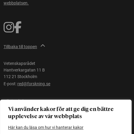
webbplatsen.
Tillbaka till toppen
Vetenskapsrådet
Hantverkargatan 11 B
112 21 Stockholm
E-post:
red@forskning.se
Tillgänglighet
Vi använder kakor för att ge dig en bättre
upplevelse av vår webbplats
Ett initiativ av
Vetenskapsrådet
Här kan du läsa om hur vi hanterar kakor