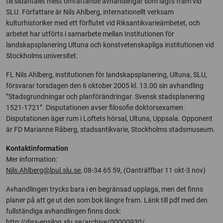
till sidantalet mest omfattande avhandlingar som lagts fram vid
SLU. Författare är Nils Ahlberg, internationellt verksam
kulturhistoriker med ett förflutet vid Riksantikvarieämbetet, och
arbetet har utförts i samarbete mellan Institutionen för
landskapsplanering Ultuna och konstvetenskapliga institutionen vid
Stockholms universitet.
FL Nils Ahlberg, institutionen för landskapsplanering, Ultuna, SLU,
försvarar torsdagen den 6 oktober 2005 kl. 13.00 sin avhandling
”Stadsgrundningar och planförändringar. Svensk stadsplanering
1521-1721”. Disputationen avser filosofie doktorsexamen.
Disputationen äger rum i Loftets hörsal, Ultuna, Uppsala. Opponent
är FD Marianne Råberg, stadsantikvarie, Stockholms stadsmuseum.
Kontaktinformation
Mer information:
Nils.Ahlberg@lpul.slu.se
, 08-34 65 59, (Oanträffbar 11 okt-3 nov)
Avhandlingen trycks bara i en begränsad upplaga, men det finns
planer på att ge ut den som bok längre fram. Länk till pdf med den
fullständiga avhandlingen finns dock:
http://diss-epsilon.slu.se/archive/00000930/