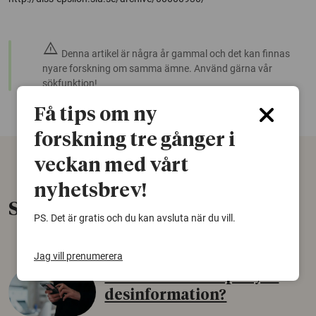
warning
Denna artikel är några år gammal och det kan finnas
nyare forskning om samma ämne. Använd gärna vår
sökfunktion!
Få tips om ny
forskning tre gånger i
veckan med vårt
nyhetsbrev!
Senaste nytt
PS. Det är gratis och du kan avsluta när du vill.
Jag vill prenumerera
Varför tror vissa på rysk
desinformation?