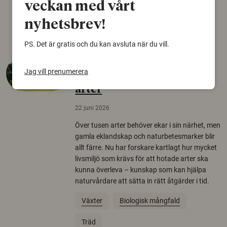
veckan med vårt
Arkeologi
nyhetsbrev!
PS. Det är gratis och du kan avsluta när du vill.
Så mycket eklandskap
Jag vill prenumerera
krävs för att rädda hotade
arter
22 juni 2026
Över tusen arter behöver ekar i sin närhet, men
gamla eklandskap och naturbetesmarker blir
allt färre. Nu har forskare kartlagt hur mycket
livsmiljö som krävs för att hotade arter ska
kunna överleva – kunskap som kan hjälpa
naturvårdare att sätta in rätt åtgärder i tid.
Växter
Biologisk mångfald
Träd