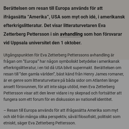
Berättelsen om resan till Europa används för att
ifrågasätta ”Amerika”, USA som myt och idé, i amerikansk
efterkrigslitteratur. Det visar litteraturvetaren Eva
Zetterberg Pettersson i sin
avhandling
som hon försvarar
vid Uppsala universitet den 1 oktober.
Utgångspunkten för Eva Zetterberg Petterssons avhandling är
frågan om ”Europa” har någon symboliskt betydelse i amerikansk
efterkrigslitteratur, i en tid då USA blivit supermakt. Berättelsen om
resan till ”den gamla världen”, bäst känd från Henry James romaner,
är en genre som litteraturvetare på båda sidor om Atlanten länge
ansett försvunnen, för att inte säga utdöd, men Eva Zetterberg
Pettersson visar att den lever vidare i ny skepnad och fortsätter att
fungera som ett forum för en diskussion av nationell identitet.
– Resan till Europa används för att ifrågasätta Amerika som myt
och idé från många olika perspektiv, såväl filosofiskt, politiskt som
etniskt, säger Eva Zetterberg Pettersson.