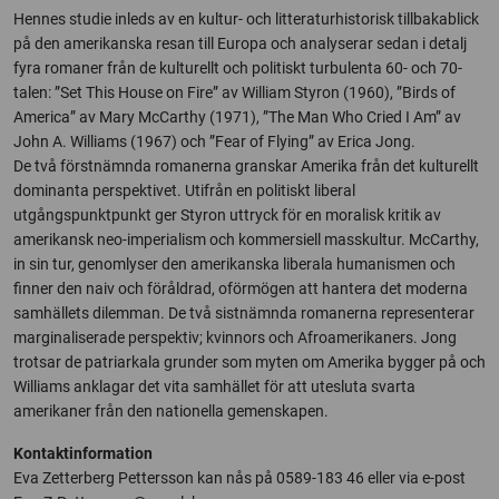
Hennes studie inleds av en kultur- och litteraturhistorisk tillbakablick
på den amerikanska resan till Europa och analyserar sedan i detalj
fyra romaner från de kulturellt och politiskt turbulenta 60- och 70-
talen: ”Set This House on Fire” av William Styron (1960), ”Birds of
America” av Mary McCarthy (1971), ”The Man Who Cried I Am” av
John A. Williams (1967) och ”Fear of Flying” av Erica Jong.
De två förstnämnda romanerna granskar Amerika från det kulturellt
dominanta perspektivet. Utifrån en politiskt liberal
utgångspunktpunkt ger Styron uttryck för en moralisk kritik av
amerikansk neo-imperialism och kommersiell masskultur. McCarthy,
in sin tur, genomlyser den amerikanska liberala humanismen och
finner den naiv och föråldrad, oförmögen att hantera det moderna
samhällets dilemman. De två sistnämnda romanerna representerar
marginaliserade perspektiv; kvinnors och Afroamerikaners. Jong
trotsar de patriarkala grunder som myten om Amerika bygger på och
Williams anklagar det vita samhället för att utesluta svarta
amerikaner från den nationella gemenskapen.
Kontaktinformation
Eva Zetterberg Pettersson kan nås på 0589-183 46 eller via e-post