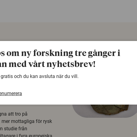
ps om ny forskning tre gånger i
n med vårt nyhetsbrev!
 gratis och du kan avsluta när du vill.
renumerera
å rysk
na att tro på
a mer mottagliga för rysk
n studie från
tagare i fyra europeiska