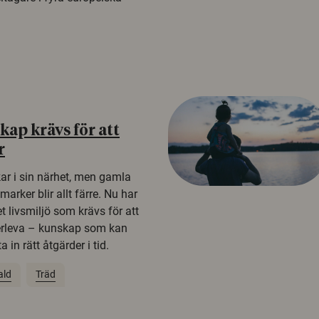
ap krävs för att
r
kar i sin närhet, men gamla
rker blir allt färre. Nu har
t livsmiljö som krävs för att
erleva – kunskap som kan
 in rätt åtgärder i tid.
ald
Träd