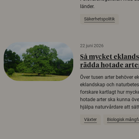
länder.
Säkerhetspolitik
22 juni 2026
Så mycket eklandsk
rädda hotade arte
Över tusen arter behöver e
eklandskap och naturbetesma
forskare kartlagt hur mycke
hotade arter ska kunna öv
hjälpa naturvårdare att sätta
Växter
Biologisk mångf