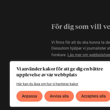
För dig som vill v
Vi finns för att du ska kunna ta d
Dessutom hjälper vi journalister 
forskare.
Läs mer om webbplatse
Vi använder kakor för att ge dig en bättre
upplevelse av vår webbplats
Här kan du läsa om hur vi hanterar kakor
Anpassa
Avvisa alla
Acceptera alla