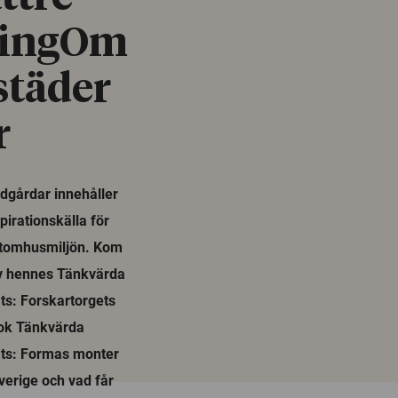
eringOm
städer
r
dgårdar innehåller
irationskälla för
 utomhusmiljön. Kom
av hennes Tänkvärda
ts: Forskartorgets
bok Tänkvärda
ts: Formas monter
verige och vad får