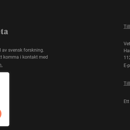
Til
eta
Ve
el av svensk forskning.
Ha
att komma i kontakt med
11
n.
E-
Til
Ett