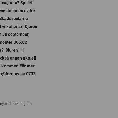
 husdjuren? Spelet
sentationen av tre
 Skådespelarna
 vilket pris?, Djuren
n 30 september,
 monter B06:82
s?, Djuren – i
också annan aktuell
Välkommen!För mer
sen@formas.se 0733
 nyare forskning om