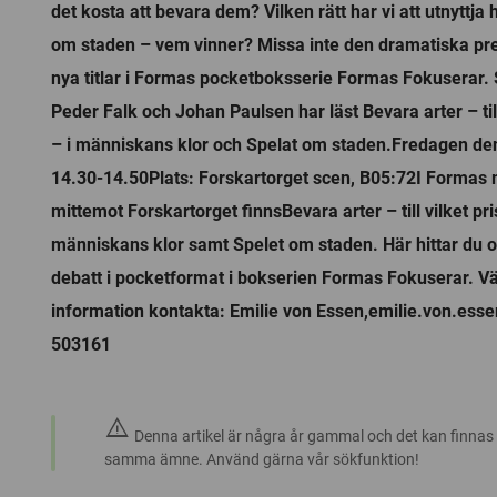
det kosta att bevara dem? Vilken rätt har vi att utnyttja
om staden – vem vinner? Missa inte den dramatiska pre
nya titlar i Formas pocketboksserie Formas Fokuserar.
Peder Falk och Johan Paulsen har läst Bevara arter – till
– i människans klor och Spelat om staden.Fredagen de
14.30-14.50Plats: Forskartorget scen, B05:72I Formas
mittemot Forskartorget finnsBevara arter – till vilket pri
människans klor samt Spelet om staden. Här hittar du 
debatt i pocketformat i bokserien Formas Fokuserar. 
information kontakta: Emilie von Essen,emilie.von.es
503161
warning
Denna artikel är några år gammal och det kan finnas
samma ämne. Använd gärna vår sökfunktion!