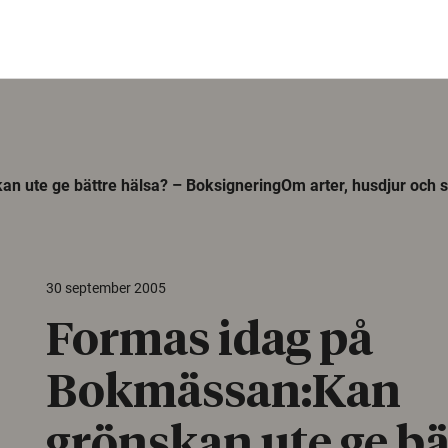
 ute ge bättre hälsa? – BoksigneringOm arter, husdjur och 
30 september 2005
Formas idag på
Bokmässan:Kan
grönskan ute ge bä