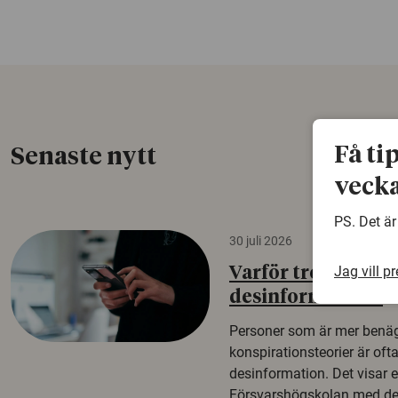
Få ti
Senaste nytt
vecka
PS. Det är
30 juli 2026
Jag vill p
Varför tror vissa p
desinformation?
Personer som är mer benäg
konspirationsteorier är oft
desinformation. Det visar e
Försvarshögskolan med del