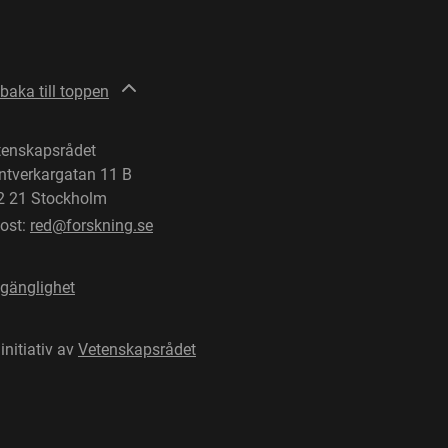
lbaka till toppen
tenskapsrådet
ntverkargatan 11 B
2 21 Stockholm
post:
red@forskning.se
lgänglighet
 initiativ av
Vetenskapsrådet