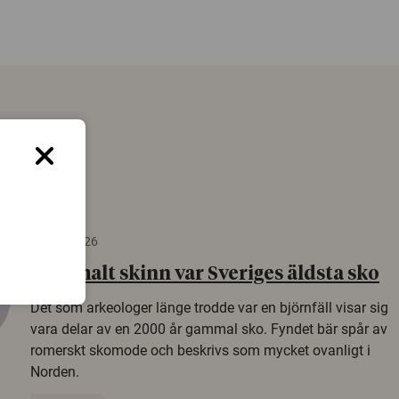
22 juni 2026
Gammalt skinn var Sveriges äldsta sko
Det som arkeologer länge trodde var en björnfäll visar sig
vara delar av en 2000 år gammal sko. Fyndet bär spår av
romerskt skomode och beskrivs som mycket ovanligt i
Norden.