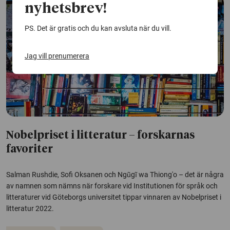
nyhetsbrev!
PS. Det är gratis och du kan avsluta när du vill.
Jag vill prenumerera
Nobelpriset i litteratur – forskarnas
favoriter
Salman Rushdie, Sofi Oksanen och Ngũgĩ wa Thiong'o – det är några
av namnen som nämns när forskare vid Institutionen för språk och
litteraturer vid Göteborgs universitet tippar vinnaren av Nobelpriset i
litteratur 2022.