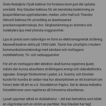
Årets Nobelpris i fysik belönar tre forskare inom just det optiska
området. Roy Glauber belönas för sin teoretiska beskrivning av
ljuspartiklarnas uppträdanden, medan John Hall och Theodor
Hänsch belönas för utveckling av laserbaserad
precisionsspektroskopi, dvs. färgbestämning av atomers och
molekylers ljus med yttersta noggrannhet.
Ljus är precis som radiovågor en form av elektromagnetisk strålning.
Maxwell beskrev detta på 1850-talet. Teorin har utnyttjats i modern
kommunikationsteknologi med sändare och mottagare:
mobiltelefoner, TV- och radioapparater.
För att en mottagare eller detektor skall kunna registrera ljuset,
måste den kunna absorbera strålningens energi och vidarebefordra
signalen. Energin förekommer i paket, s.k. kvanta, och Einstein
kunde för hundra år sedan visa hur absorptionen av ett kvantum (en
foton) leder till att en s.k. fotoelektron frigörs. Det är dessa indirekta
fotoelektroner som registeras då fotonerna absorberas.
Ljuset uppvisar alltså en dubbelnatur – det kan betraktas som både
en vågrörelse och en ström av partiklar. Roy Glauber har lagt