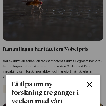
Bananflugan har fått fem Nobelpris
När skänkte du senast en tacksamhetens tanke till ogräset backtrav,
bananflugan, zebrafisken eller rundmasken C. elegans? De är
megakändisar i forskningslabben och har gjort mänskligheten
enorma tjänster – men utanför forskarvärlden är de...
Få tips om ny
Nobelpriset
forskning tre gånger i
veckan med vårt