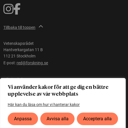
Tillbaka till toppen
Vetenskapsrådet
Hantverkargatan 11 B
112 21 Stockholm
E-post:
red@forskning.se
Tillgänglighet
Vi använder kakor för att ge dig en bättre
upplevelse av vår webbplats
Ett initiativ av
Vetenskapsrådet
Här kan du läsa om hur vi hanterar kakor
Anpassa
Avvisa alla
Acceptera alla