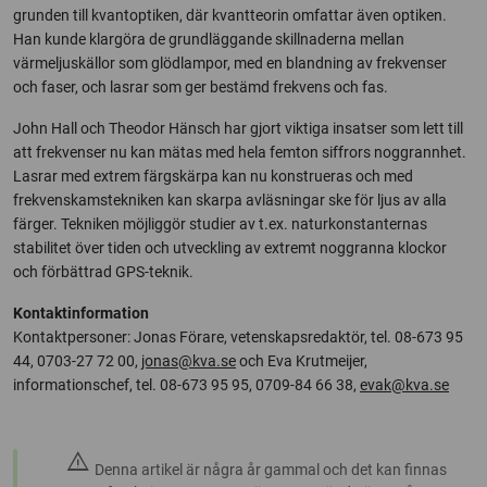
grunden till kvantoptiken, där kvantteorin omfattar även optiken.
Han kunde klargöra de grundläggande skillnaderna mellan
värmeljuskällor som glödlampor, med en blandning av frekvenser
och faser, och lasrar som ger bestämd frekvens och fas.
John Hall och Theodor Hänsch har gjort viktiga insatser som lett till
att frekvenser nu kan mätas med hela femton siffrors noggrannhet.
Lasrar med extrem färgskärpa kan nu konstrueras och med
frekvenskamstekniken kan skarpa avläsningar ske för ljus av alla
färger. Tekniken möjliggör studier av t.ex. naturkonstanternas
stabilitet över tiden och utveckling av extremt noggranna klockor
och förbättrad GPS-teknik.
Kontaktinformation
Kontaktpersoner: Jonas Förare, vetenskapsredaktör, tel. 08-673 95
44, 0703-27 72 00,
jonas@kva.se
och Eva Krutmeijer,
informationschef, tel. 08-673 95 95, 0709-84 66 38,
evak@kva.se
warning
Denna artikel är några år gammal och det kan finnas