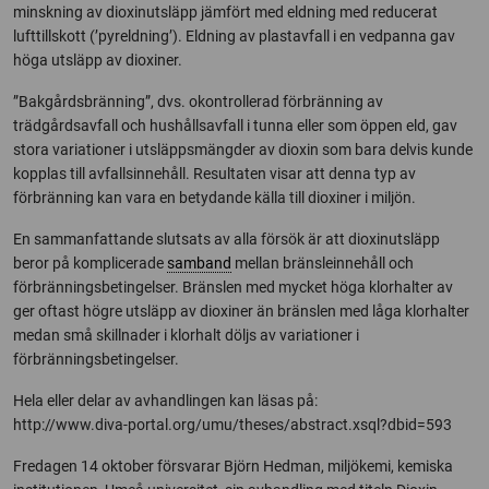
minskning av dioxinutsläpp jämfört med eldning med reducerat
lufttillskott (’pyreldning’). Eldning av plastavfall i en vedpanna gav
höga utsläpp av dioxiner.
”Bakgårdsbränning”, dvs. okontrollerad förbränning av
trädgårdsavfall och hushållsavfall i tunna eller som öppen eld, gav
stora variationer i utsläppsmängder av dioxin som bara delvis kunde
kopplas till avfallsinnehåll. Resultaten visar att denna typ av
förbränning kan vara en betydande källa till dioxiner i miljön.
En sammanfattande slutsats av alla försök är att dioxinutsläpp
beror på komplicerade
samband
mellan bränsleinnehåll och
förbränningsbetingelser. Bränslen med mycket höga klorhalter av
ger oftast högre utsläpp av dioxiner än bränslen med låga klorhalter
medan små skillnader i klorhalt döljs av variationer i
förbränningsbetingelser.
Hela eller delar av avhandlingen kan läsas på:
http://www.diva-portal.org/umu/theses/abstract.xsql?dbid=593
Fredagen 14 oktober försvarar Björn Hedman, miljökemi, kemiska