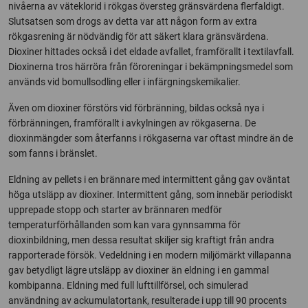
nivåerna av väteklorid i rökgas översteg gränsvärdena flerfaldigt.
Slutsatsen som drogs av detta var att någon form av extra
rökgasrening är nödvändig för att säkert klara gränsvärdena.
Dioxiner hittades också i det eldade avfallet, framförallt i textilavfall.
Dioxinerna tros härröra från föroreningar i bekämpningsmedel som
används vid bomullsodling eller i infärgningskemikalier.
Även om dioxiner förstörs vid förbränning, bildas också nya i
förbränningen, framförallt i avkylningen av rökgaserna. De
dioxinmängder som återfanns i rökgaserna var oftast mindre än de
som fanns i bränslet.
Eldning av pellets i en brännare med intermittent gång gav oväntat
höga utsläpp av dioxiner. Intermittent gång, som innebär periodiskt
upprepade stopp och starter av brännaren medför
temperaturförhållanden som kan vara gynnsamma för
dioxinbildning, men dessa resultat skiljer sig kraftigt från andra
rapporterade försök. Vedeldning i en modern miljömärkt villapanna
gav betydligt lägre utsläpp av dioxiner än eldning i en gammal
kombipanna. Eldning med full lufttillförsel, och simulerad
användning av ackumulatortank, resulterade i upp till 90 procents