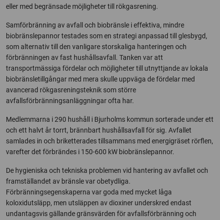
eller med begränsade möjligheter till rökgasrening.
Samförbränning av avfall och biobränsle i effektiva, mindre
biobränslepannor testades som en strategi anpassad till glesbygd,
som alternativ till den vanligare storskaliga hanteringen och
förbränningen av fast hushållsavfall. Tanken var att
transportmässiga fördelar och möjligheter till utnyttjande av lokala
biobränsletillgångar med mera skulle uppväga de fördelar med
avancerad rökgasreningsteknik som större
avfallsförbränningsanläggningar ofta har.
Medlemmarna i 290 hushåll i Bjurholms kommun sorterade under ett
och ett halvt år torrt, brännbart hushållsavfall för sig. Avfallet
samlades in och briketterades tillsammans med energigräset rörflen,
varefter det förbrändes i 150-600 kW biobränslepannor.
De hygieniska och tekniska problemen vid hantering av avfallet och
framställandet av bränsle var obetydliga.
Förbränningsegenskaperna var goda med mycket låga
koloxidutsläpp, men utsläppen av dioxiner underskred endast
undantagsvis gällande gränsvärden för avfallsförbränning och