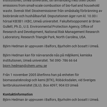
institutionen, Umeå universitet, sin avhandling med titeln Dioxin
emissions from small-scale combustion of bio-fuel and household
waste. Svensk titel: Dioxinemissioner från småskalig förbränning av
biobränsle och hushållsavfall. Disputationen äger rum kl. 10.00 i
hörsal KB3B1 i KBC, Umeå universitet. Fakultetsopponent är Brian
Gullett, Ph.D., U.S. Environmental Protection Agency, Office of
Research and Development, National Risk Management Research
Laboratory, Research Triangle Park, North Carolina, USA.
Björn Hedman är uppvuxen i Balfors, Bjurholm och bosatt i Umeå.
Björn Hedman kan för närvarande nås på miljökemi, kemiska
institutionen, Umeå universitet. Tel: 090- 786 66 64
bjorn.hedman@chem.umu.se
Från 1 november 2005 återfinns han på enheten för
biomassateknologi och kemi (BTK), Röbäcksdalen, vid Sveriges
lantbruksuniversitet (SLU). Box 4097, 904 03 Umeå
Kontaktinformation
Björn Hedman är uppvuxen i Balfors, Bjurholm och bosatt i Umeå.