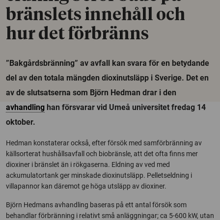
bränslets innehåll och
hur det förbränns
”Bakgårdsbränning” av avfall kan svara för en betydande
del av den totala mängden dioxinutsläpp i Sverige. Det en
av de slutsatserna som Björn Hedman drar i den
avhandling
han försvarar vid Umeå universitet fredag 14
oktober.
Hedman konstaterar också, efter försök med samförbränning av
källsorterat hushållsavfall och biobränsle, att det ofta finns mer
dioxiner i bränslet än i rökgaserna. Eldning av ved med
ackumulatortank ger minskade dioxinutsläpp. Pelletseldning i
villapannor kan däremot ge höga utsläpp av dioxiner.
Björn Hedmans avhandling baseras på ett antal försök som
behandlar förbränning i relativt små anläggningar; ca 5-600 kW, utan