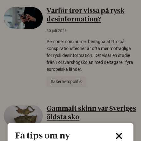
Varför tror vissa på rysk
desinformation?
30 juli 2026
Personer som är mer benägna att tro på
konspirationsteorier är ofta mer mottagliga
för rysk desinformation. Det visar en studie
från Försvarshögskolan med deltagare i fyra
europeiska länder.
Säkerhetspolitik
Gammalt skinn var Sveriges
äldsta sko
22 juni 2026
Få tips om ny
Det som arkeologer länge trodde var en