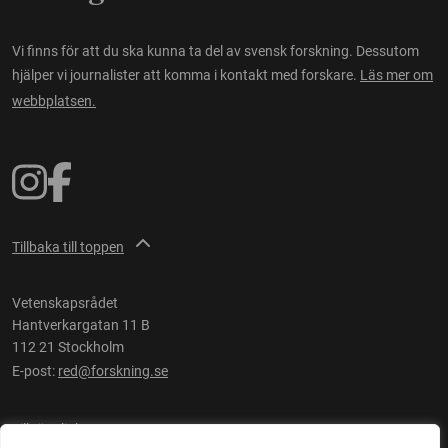
Vi finns för att du ska kunna ta del av svensk forskning. Dessutom
hjälper vi journalister att komma i kontakt med forskare.
Läs mer om
webbplatsen.
Tillbaka till toppen
Vetenskapsrådet
Hantverkargatan 11 B
112 21 Stockholm
E-post:
red@forskning.se
Tillgänglighet