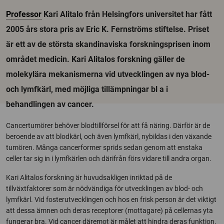
Professor
Kari Alitalo från Helsingfors universitet har fått
2005 års stora pris av Eric K. Fernströms stiftelse. Priset
är ett av de största skandinaviska forskningsprisen inom
området medicin. Kari Alitalos forskning gäller de
molekylära mekanismerna vid utvecklingen av nya blod-
och lymfkärl, med möjliga tillämpningar bl a i
behandlingen av cancer.
Cancertumörer behöver blodtillförsel för att få näring. Därför är de
beroende av att blodkärl, och även lymfkärl, nybildas i den växande
tumören. Många cancerformer sprids sedan genom att enstaka
celler tar sig in i lymfkärlen och därifrån förs vidare till andra organ.
Kari Alitalos forskning är huvudsakligen inriktad på de
tillväxtfaktorer som är nödvändiga för utvecklingen av blod- och
lymfkärl. Vid fosterutvecklingen och hos en frisk person är det viktigt
att dessa ämnen och deras receptorer (mottagare) på cellernas yta
fungerar bra. Vid cancer däremot är målet att hindra deras funktion.