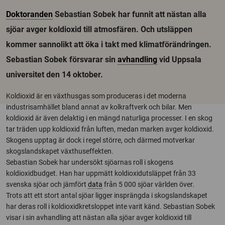
Doktoranden
Sebastian Sobek har funnit att nästan alla
sjöar avger koldioxid till atmosfären. Och utsläppen
kommer sannolikt att öka i takt med klimatförändringen.
Sebastian Sobek försvarar sin
avhandling
vid Uppsala
universitet den 14 oktober.
Koldioxid är en växthusgas som produceras i det moderna
industrisamhället bland annat av kolkraftverk och bilar. Men
koldioxid är även delaktig i en mängd naturliga processer. I en skog
tar träden upp koldioxid från luften, medan marken avger koldioxid.
Skogens upptag är dock i regel större, och därmed motverkar
skogslandskapet växthuseffekten.
Sebastian Sobek har undersökt sjöarnas roll i skogens
koldioxidbudget. Han har uppmätt koldioxidutsläppet från 33
svenska sjöar och jämfört
data
från 5 000 sjöar världen över.
Trots att ett stort antal sjöar ligger insprängda i skogslandskapet
har deras roll i koldioxidkretsloppet inte varit känd. Sebastian Sobek
visar i sin avhandling att nästan alla sjöar avger koldioxid till