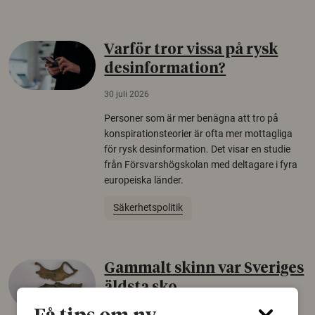
Varför tror vissa på rysk
desinformation?
30 juli 2026
Personer som är mer benägna att tro på
konspirationsteorier är ofta mer mottagliga
för rysk desinformation. Det visar en studie
från Försvarshögskolan med deltagare i fyra
europeiska länder.
Säkerhetspolitik
Gammalt skinn var Sveriges
äldsta sko
22 juni 2026