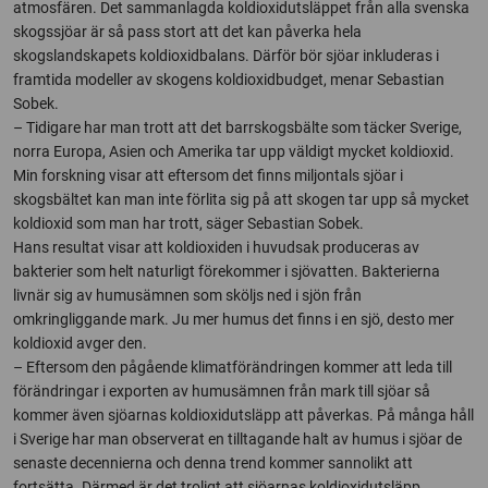
atmosfären. Det sammanlagda koldioxidutsläppet från alla svenska
skogssjöar är så pass stort att det kan påverka hela
skogslandskapets koldioxidbalans. Därför bör sjöar inkluderas i
framtida modeller av skogens koldioxidbudget, menar Sebastian
Sobek.
– Tidigare har man trott att det barrskogsbälte som täcker Sverige,
norra Europa, Asien och Amerika tar upp väldigt mycket koldioxid.
Min forskning visar att eftersom det finns miljontals sjöar i
skogsbältet kan man inte förlita sig på att skogen tar upp så mycket
koldioxid som man har trott, säger Sebastian Sobek.
Hans resultat visar att koldioxiden i huvudsak produceras av
bakterier som helt naturligt förekommer i sjövatten. Bakterierna
livnär sig av humusämnen som sköljs ned i sjön från
omkringliggande mark. Ju mer humus det finns i en sjö, desto mer
koldioxid avger den.
– Eftersom den pågående klimatförändringen kommer att leda till
förändringar i exporten av humusämnen från mark till sjöar så
kommer även sjöarnas koldioxidutsläpp att påverkas. På många håll
i Sverige har man observerat en tilltagande halt av humus i sjöar de
senaste decennierna och denna trend kommer sannolikt att
fortsätta. Därmed är det troligt att sjöarnas koldioxidutsläpp