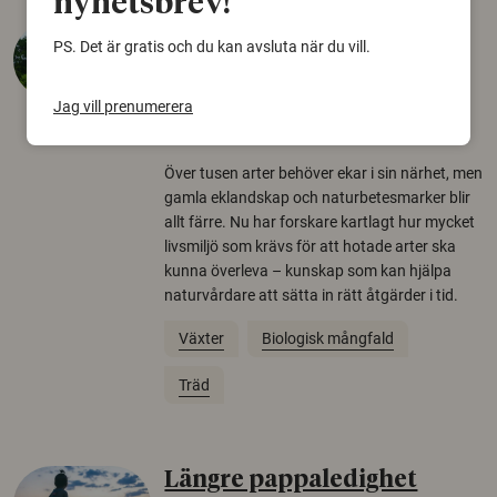
nyhetsbrev!
Så mycket eklandskap
PS. Det är gratis och du kan avsluta när du vill.
krävs för att rädda hotade
arter
Jag vill prenumerera
22 juni 2026
Över tusen arter behöver ekar i sin närhet, men
gamla eklandskap och naturbetesmarker blir
allt färre. Nu har forskare kartlagt hur mycket
livsmiljö som krävs för att hotade arter ska
kunna överleva – kunskap som kan hjälpa
naturvårdare att sätta in rätt åtgärder i tid.
Växter
Biologisk mångfald
Träd
Längre pappaledighet