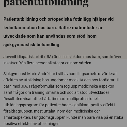
patientutbildning
Patientutbildning och ortopediska fotinlägg hjälper vid
ledinflammation hos barn. Bättre mätmetoder är
utvecklade som kan användas som stöd inom
sjukgymnastisk behandling.
Juvenil idiopatisk artrit (JIA) är en ledsjukdom hos barn, som kräver
insatser från flera personalkategorier inom vården.
Sjukgymnast Marie André har i sitt avhandlingsarbete utvärderat
effekten av utbildning hos ungdomar med JIA och hos föräldrar till
barn med JIA. Frågeformulär som tog upp medicinska aspekter
samt frågor om träning, smärta och socialt stöd utvecklades.
Resultaten visar att ett åttatimmars multiprofessionellt
utbildningsprogram för patienter hade signifikant positiv effekt i
föräldragruppen, mest uttalat inom den medicinska och
smärtaspekten. I ungdomsgruppen kunde man bara visa på enstaka
positiva effekter av utbildningen.