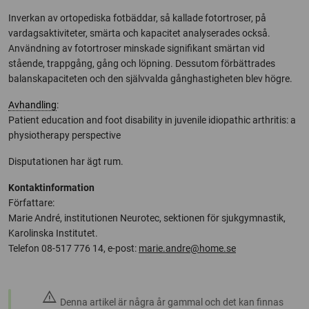
Inverkan av ortopediska fotbäddar, så kallade fotortroser, på
vardagsaktiviteter, smärta och kapacitet analyserades också.
Användning av fotortroser minskade signifikant smärtan vid
stående, trappgång, gång och löpning. Dessutom förbättrades
balanskapaciteten och den självvalda gånghastigheten blev högre.
Avhandling
:
Patient education and foot disability in juvenile idiopathic arthritis: a
physiotherapy perspective
Disputationen har ägt rum.
Kontaktinformation
Författare:
Marie André, institutionen Neurotec, sektionen för sjukgymnastik,
Karolinska Institutet.
Telefon 08-517 776 14, e-post:
marie.andre@home.se
warning
Denna artikel är några år gammal och det kan finnas