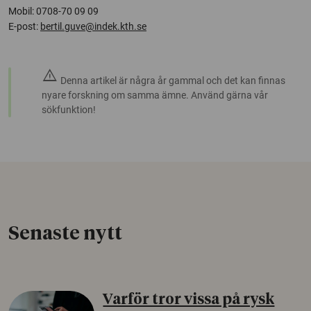
Mobil: 0708-70 09 09
E-post:
bertil.guve@indek.kth.se
warning
Denna artikel är några år gammal och det kan finnas
nyare forskning om samma ämne. Använd gärna vår
sökfunktion!
Senaste nytt
Varför tror vissa på rysk