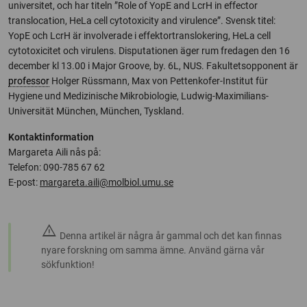
universitet, och har titeln ”Role of YopE and LcrH in effector
translocation, HeLa cell cytotoxicity and virulence”. Svensk titel:
YopE och LcrH är involverade i effektortranslokering, HeLa cell
cytotoxicitet och virulens. Disputationen äger rum fredagen den 16
december kl 13.00 i Major Groove, by. 6L, NUS. Fakultetsopponent är
professor
Holger Rüssmann, Max von Pettenkofer-Institut für
Hygiene und Medizinische Mikrobiologie, Ludwig-Maximilians-
Universität München, München, Tyskland.
Kontaktinformation
Margareta Aili nås på:
Telefon: 090-785 67 62
E-post:
margareta.aili@molbiol.umu.se
warning
Denna artikel är några år gammal och det kan finnas
nyare forskning om samma ämne. Använd gärna vår
sökfunktion!