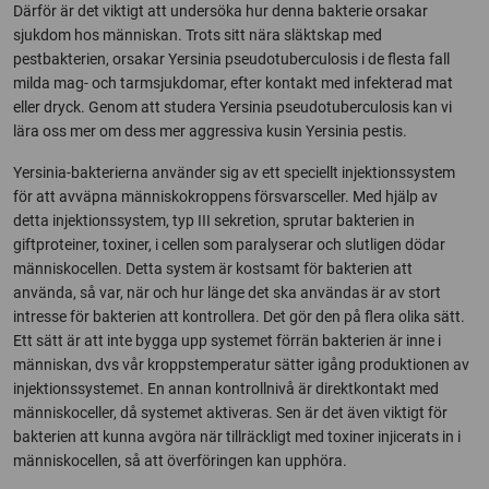
Därför är det viktigt att undersöka hur denna bakterie orsakar
sjukdom hos människan. Trots sitt nära släktskap med
pestbakterien, orsakar Yersinia pseudotuberculosis i de flesta fall
milda mag- och tarmsjukdomar, efter kontakt med infekterad mat
eller dryck. Genom att studera Yersinia pseudotuberculosis kan vi
lära oss mer om dess mer aggressiva kusin Yersinia pestis.
Yersinia-bakterierna använder sig av ett speciellt injektionssystem
för att avväpna människokroppens försvarsceller. Med hjälp av
detta injektionssystem, typ III sekretion, sprutar bakterien in
giftproteiner, toxiner, i cellen som paralyserar och slutligen dödar
människocellen. Detta system är kostsamt för bakterien att
använda, så var, när och hur länge det ska användas är av stort
intresse för bakterien att kontrollera. Det gör den på flera olika sätt.
Ett sätt är att inte bygga upp systemet förrän bakterien är inne i
människan, dvs vår kroppstemperatur sätter igång produktionen av
injektionssystemet. En annan kontrollnivå är direktkontakt med
människoceller, då systemet aktiveras. Sen är det även viktigt för
bakterien att kunna avgöra när tillräckligt med toxiner injicerats in i
människocellen, så att överföringen kan upphöra.