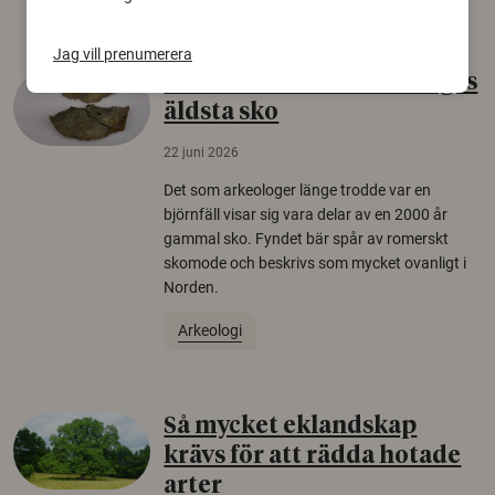
Jag vill prenumerera
Gammalt skinn var Sveriges
äldsta sko
22 juni 2026
Det som arkeologer länge trodde var en
björnfäll visar sig vara delar av en 2000 år
gammal sko. Fyndet bär spår av romerskt
skomode och beskrivs som mycket ovanligt i
Norden.
Arkeologi
Så mycket eklandskap
krävs för att rädda hotade
arter