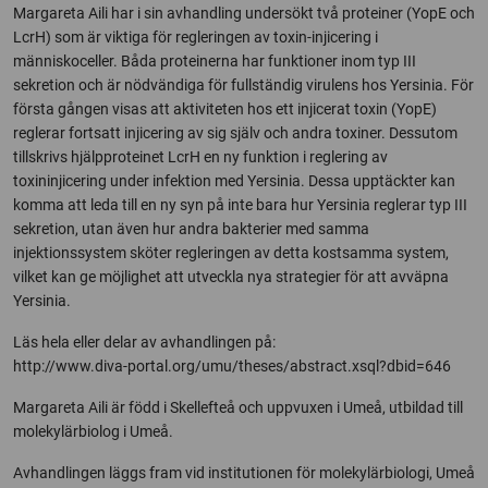
Margareta Aili har i sin avhandling undersökt två proteiner (YopE och
LcrH) som är viktiga för regleringen av toxin-injicering i
människoceller. Båda proteinerna har funktioner inom typ III
sekretion och är nödvändiga för fullständig virulens hos Yersinia. För
första gången visas att aktiviteten hos ett injicerat toxin (YopE)
reglerar fortsatt injicering av sig själv och andra toxiner. Dessutom
tillskrivs hjälpproteinet LcrH en ny funktion i reglering av
toxininjicering under infektion med Yersinia. Dessa upptäckter kan
komma att leda till en ny syn på inte bara hur Yersinia reglerar typ III
sekretion, utan även hur andra bakterier med samma
injektionssystem sköter regleringen av detta kostsamma system,
vilket kan ge möjlighet att utveckla nya strategier för att avväpna
Yersinia.
Läs hela eller delar av avhandlingen på:
http://www.diva-portal.org/umu/theses/abstract.xsql?dbid=646
Margareta Aili är född i Skellefteå och uppvuxen i Umeå, utbildad till
molekylärbiolog i Umeå.
Avhandlingen läggs fram vid institutionen för molekylärbiologi, Umeå