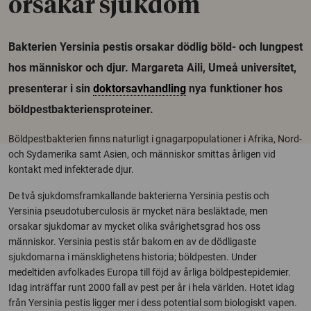
orsakar sjukdom
Bakterien Yersinia pestis orsakar dödlig böld- och lungpest
hos människor och djur. Margareta Aili, Umeå universitet,
presenterar i sin
doktorsavhandling
nya funktioner hos
böldpestbakteriensproteiner.
Böldpestbakterien finns naturligt i gnagarpopulationer i Afrika, Nord-
och Sydamerika samt Asien, och människor smittas årligen vid
kontakt med infekterade djur.
De två sjukdomsframkallande bakterierna Yersinia pestis och
Yersinia pseudotuberculosis är mycket nära besläktade, men
orsakar sjukdomar av mycket olika svårighetsgrad hos oss
människor. Yersinia pestis står bakom en av de dödligaste
sjukdomarna i mänsklighetens historia; böldpesten. Under
medeltiden avfolkades Europa till föjd av årliga böldpestepidemier.
Idag inträffar runt 2000 fall av pest per år i hela världen. Hotet idag
från Yersinia pestis ligger mer i dess potential som biologiskt vapen.