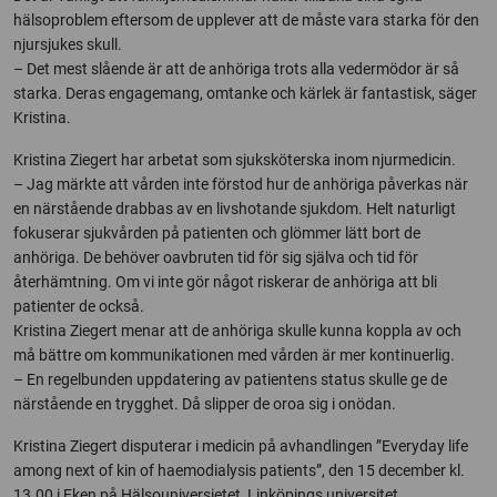
hälsoproblem eftersom de upplever att de måste vara starka för den
njursjukes skull.
– Det mest slående är att de anhöriga trots alla vedermödor är så
starka. Deras engagemang, omtanke och kärlek är fantastisk, säger
Kristina.
Kristina Ziegert har arbetat som sjuksköterska inom njurmedicin.
– Jag märkte att vården inte förstod hur de anhöriga påverkas när
en närstående drabbas av en livshotande sjukdom. Helt naturligt
fokuserar sjukvården på patienten och glömmer lätt bort de
anhöriga. De behöver oavbruten tid för sig själva och tid för
återhämtning. Om vi inte gör något riskerar de anhöriga att bli
patienter de också.
Kristina Ziegert menar att de anhöriga skulle kunna koppla av och
må bättre om kommunikationen med vården är mer kontinuerlig.
– En regelbunden uppdatering av patientens status skulle ge de
närstående en trygghet. Då slipper de oroa sig i onödan.
Kristina Ziegert disputerar i medicin på avhandlingen ”Everyday life
among next of kin of haemodialysis patients”, den 15 december kl.
13.00 i Eken på Hälsouniversietet, Linköpings universitet.