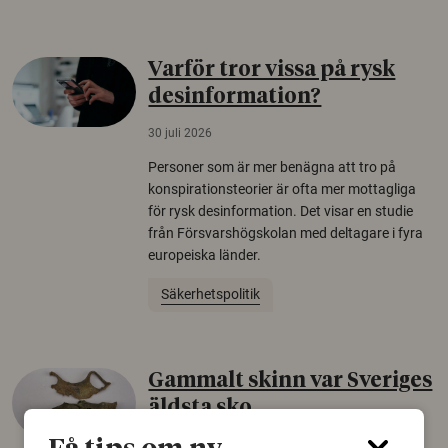
Varför tror vissa på rysk
desinformation?
30 juli 2026
Personer som är mer benägna att tro på
konspirationsteorier är ofta mer mottagliga
för rysk desinformation. Det visar en studie
från Försvarshögskolan med deltagare i fyra
europeiska länder.
Säkerhetspolitik
Gammalt skinn var Sveriges
äldsta sko
22 juni 2026