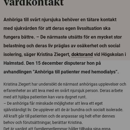
vårdkontakt
Anhöriga till svårt njursjuka behöver en tätare kontakt
med sjukvården för att deras egen livssituation ska
fungera bättre. – De närmaste utsätts för en mycket stor
belastning och deras liv präglas av osäkerhet och social
isolering, säger Kristina Ziegert,
doktorand
vid Högskolan i
Halmstad. Den 15 december disputerar hon på
avhandlingen ”Anhöriga till patienter med hemodialys”.
Kristina Ziegert har undersökt de närmast anhörigas upplevelser och
erfarenheter av att leva med en svårt njursjuk person. Deras arbete
med att hjälpa patienten kan vara dygnet runt.
– De anhöriga får minskade möjligheter att leva ett eget
självständigt liv. De upplever att de är bundna och socialt isolerade.
All kraft går till patienten och de anpassar sig helt efter dennes
behov och förutsättningar, berättar Kristina.
Det är vanligt att familjemedlemmar håller tillbaka sina egna