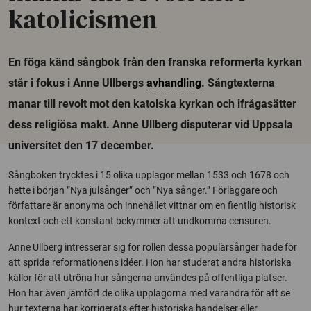
katolicismen
En föga känd sångbok från den franska reformerta kyrkan
står i fokus i Anne Ullbergs
avhandling
. Sångtexterna
manar till revolt mot den katolska kyrkan och ifrågasätter
dess religiösa makt. Anne Ullberg disputerar vid Uppsala
universitet den 17 december.
Sångboken trycktes i 15 olika upplagor mellan 1533 och 1678 och
hette i början ”Nya julsånger” och ”Nya sånger.” Förläggare och
författare är anonyma och innehållet vittnar om en fientlig historisk
kontext och ett konstant bekymmer att undkomma censuren.
Anne Ullberg intresserar sig för rollen dessa populärsånger hade för
att sprida reformationens idéer. Hon har studerat andra historiska
källor för att utröna hur sångerna användes på offentliga platser.
Hon har även jämfört de olika upplagorna med varandra för att se
hur texterna har korrigerats efter historiska händelser eller