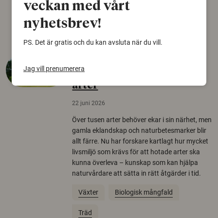
veckan med vårt
Arkeologi
nyhetsbrev!
PS. Det är gratis och du kan avsluta när du vill.
Så mycket eklandskap
Jag vill prenumerera
krävs för att rädda hotade
arter
22 juni 2026
Över tusen arter behöver ekar i sin närhet, men
gamla eklandskap och naturbetesmarker blir
allt färre. Nu har forskare kartlagt hur mycket
livsmiljö som krävs för att hotade arter ska
kunna överleva – kunskap som kan hjälpa
naturvårdare att sätta in rätt åtgärder i tid.
Växter
Biologisk mångfald
Träd