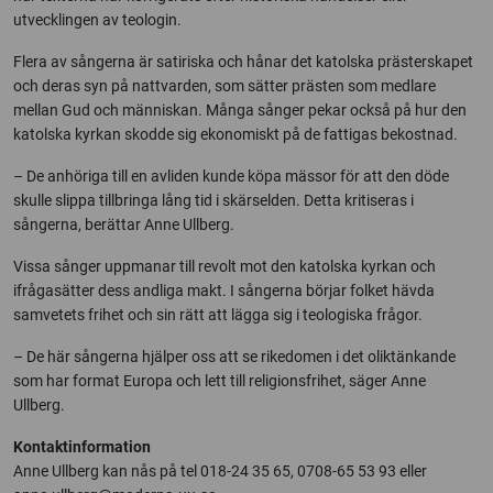
utvecklingen av teologin.
Flera av sångerna är satiriska och hånar det katolska prästerskapet
och deras syn på nattvarden, som sätter prästen som medlare
mellan Gud och människan. Många sånger pekar också på hur den
katolska kyrkan skodde sig ekonomiskt på de fattigas bekostnad.
– De anhöriga till en avliden kunde köpa mässor för att den döde
skulle slippa tillbringa lång tid i skärselden. Detta kritiseras i
sångerna, berättar Anne Ullberg.
Vissa sånger uppmanar till revolt mot den katolska kyrkan och
ifrågasätter dess andliga makt. I sångerna börjar folket hävda
samvetets frihet och sin rätt att lägga sig i teologiska frågor.
– De här sångerna hjälper oss att se rikedomen i det oliktänkande
som har format Europa och lett till religionsfrihet, säger Anne
Ullberg.
Kontaktinformation
Anne Ullberg kan nås på tel 018-24 35 65, 0708-65 53 93 eller