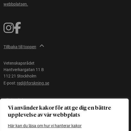
webbplatsen.
Tillbaka till toppen
Vetenskapsrådet
Hantverkargatan 11 B
112 21 Stockholm
E-post:
red@forskning.se
Tillgänglighet
Vi använder kakor för att ge dig en bättre
upplevelse av vår webbplats
Ett initiativ av
Vetenskapsrådet
Här kan du läsa om hur vi hanterar kakor