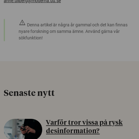
anne.ullberg@moderna.uu.se
warning
Denna artikel är några år gammal och det kan finnas
nyare forskning om samma ämne. Använd gärna vår
sökfunktion!
Senaste nytt
Varför tror vissa på rysk
desinformation?