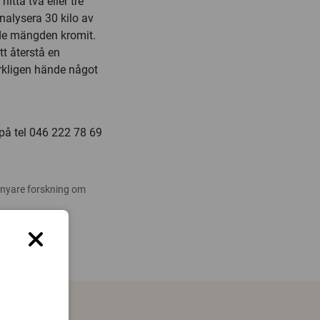
itta två eller tre
analysera 30 kilo av
de mängden kromit.
t återstå en
erkligen hände något
 på tel 046 222 78 69
 nyare forskning om