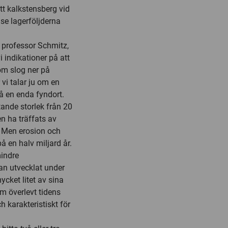
t kalkstensberg vid
 se lagerföljderna
r professor Schmitz,
indikationer på att
m slog ner på
 vi talar ju om en
på en enda fyndort.
tande storlek från 20
en ha träffats av
r. Men erosion och
 en halv miljard år.
mindre
n utvecklat under
ycket litet av sina
m överlevt tidens
h karakteristiskt för