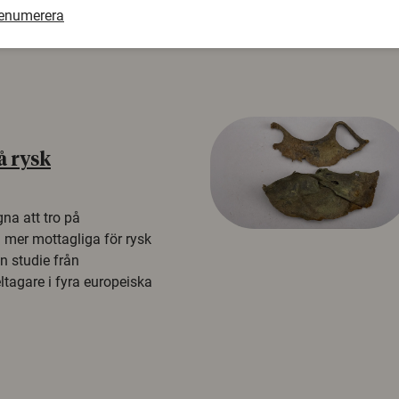
renumerera
å rysk
na att tro på
a mer mottagliga för rysk
n studie från
tagare i fyra europeiska