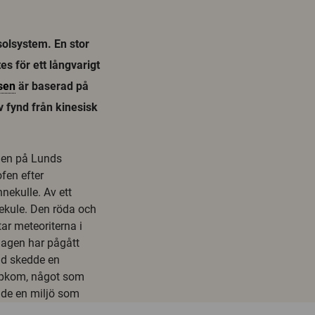
 solsystem. En stor
es för ett långvarigt
sen
är baserad på
v fynd från kinesisk
onen på Lunds
fen efter
nekulle. Av ett
ekule. Den röda och
ar meteoriterna i
lagen har pågått
tid skedde en
 uppkom, något som
ade en miljö som