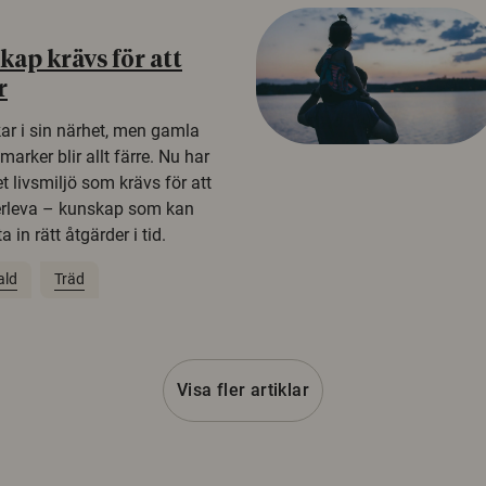
ap krävs för att
r
kar i sin närhet, men gamla
rker blir allt färre. Nu har
t livsmiljö som krävs för att
erleva – kunskap som kan
 in rätt åtgärder i tid.
ald
Träd
Visa fler artiklar