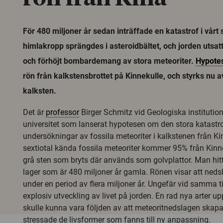
För 480 miljoner år sedan inträffade en katastrof i vårt
himlakropp sprängdes i asteroidbältet, och jorden utsatt
och förhöjt bombardemang av stora meteoriter.
Hypote
rön från kalkstensbrottet på Kinnekulle, och styrks nu a
kalksten.
Det är
professor
Birger Schmitz vid Geologiska instituti
universitet som lanserat hypotesen om den stora katastro
undersökningar av fossila meteoriter i kalkstenen från Kin
sextiotal kända fossila meteoriter kommer 95% från Kinn
grå sten som bryts där används som golvplattor. Man hitt
lager som är 480 miljoner år gamla. Rönen visar att neds
under en period av flera miljoner år. Ungefär vid samma 
explosiv utveckling av livet på jorden. En rad nya arter
skulle kunna vara följden av att meteoritnedslagen skap
stressade de livsformer som fanns till ny anpassning.