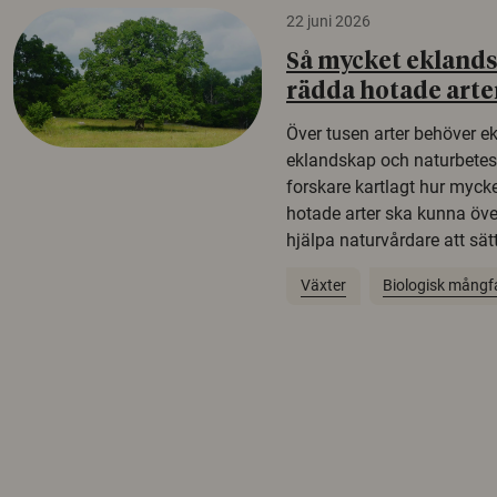
22 juni 2026
Så mycket eklandsk
rädda hotade arte
Över tusen arter behöver e
eklandskap och naturbetesma
forskare kartlagt hur mycke
hotade arter ska kunna öv
hjälpa naturvårdare att sätta
Växter
Biologisk mångf