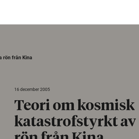
a rön från Kina
16 december 2005
Teori om kosmisk
katastrofstyrkt av
rön från Kina