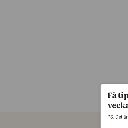
Få ti
vecka
PS. Det är