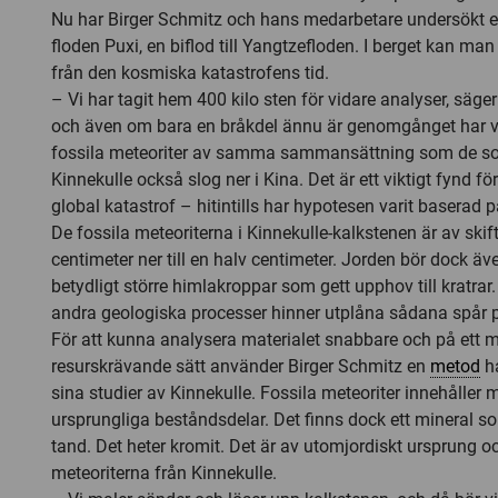
Nu har Birger Schmitz och hans medarbetare undersökt et
floden Puxi, en biflod till Yangtzefloden. I berget kan man
från den kosmiska katastrofens tid.
– Vi har tagit hem 400 kilo sten för vidare analyser, säge
och även om bara en bråkdel ännu är genomgånget har vi 
fossila meteoriter av samma sammansättning som de so
Kinnekulle också slog ner i Kina. Det är ett viktigt fynd för
global katastrof – hitintills har hypotesen varit baserad 
De fossila meteoriterna i Kinnekulle-kalkstenen är av skif
centimeter ner till en halv centimeter. Jorden bör dock äv
betydligt större himlakroppar som gett upphov till kratra
andra geologiska processer hinner utplåna sådana spår på
För att kunna analysera materialet snabbare och på ett 
resurskrävande sätt använder Birger Schmitz en
metod
ha
sina studier av Kinnekulle. Fossila meteoriter innehåller m
ursprungliga beståndsdelar. Det finns dock ett mineral so
tand. Det heter kromit. Det är av utomjordiskt ursprung oc
meteoriterna från Kinnekulle.