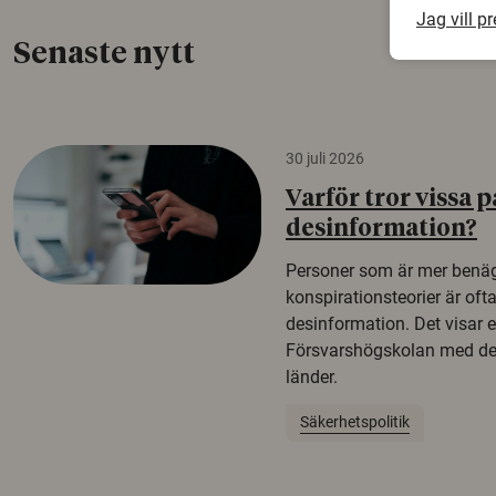
Jag vill p
Senaste nytt
30 juli 2026
Varför tror vissa p
desinformation?
Personer som är mer benäg
konspirationsteorier är oft
desinformation. Det visar e
Försvarshögskolan med del
länder.
Säkerhetspolitik