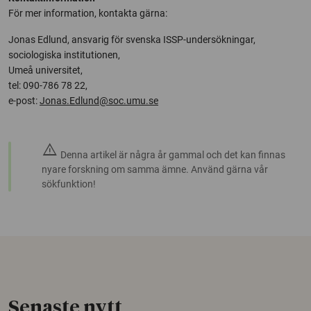
För mer information, kontakta gärna:
Jonas Edlund, ansvarig för svenska ISSP-undersökningar,
sociologiska institutionen,
Umeå universitet,
tel: 090-786 78 22,
e-post:
Jonas.Edlund@soc.umu.se
warning
Denna artikel är några år gammal och det kan finnas
nyare forskning om samma ämne. Använd gärna vår
sökfunktion!
Senaste nytt