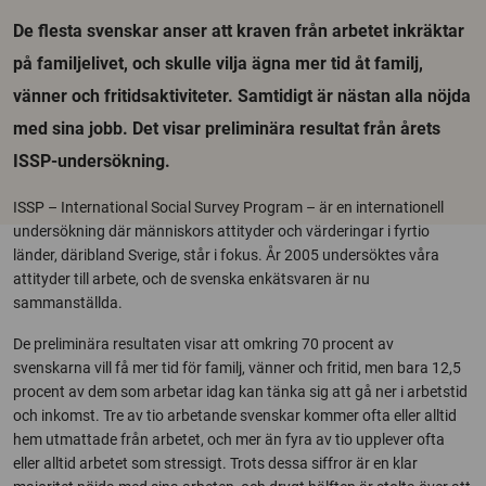
De flesta svenskar anser att kraven från arbetet inkräktar
på familjelivet, och skulle vilja ägna mer tid åt familj,
vänner och fritidsaktiviteter. Samtidigt är nästan alla nöjda
med sina jobb. Det visar preliminära resultat från årets
ISSP-undersökning.
ISSP – International Social Survey Program – är en internationell
undersökning där människors attityder och värderingar i fyrtio
länder, däribland Sverige, står i fokus. År 2005 undersöktes våra
attityder till arbete, och de svenska enkätsvaren är nu
sammanställda.
De preliminära resultaten visar att omkring 70 procent av
svenskarna vill få mer tid för familj, vänner och fritid, men bara 12,5
procent av dem som arbetar idag kan tänka sig att gå ner i arbetstid
och inkomst. Tre av tio arbetande svenskar kommer ofta eller alltid
hem utmattade från arbetet, och mer än fyra av tio upplever ofta
eller alltid arbetet som stressigt. Trots dessa siffror är en klar