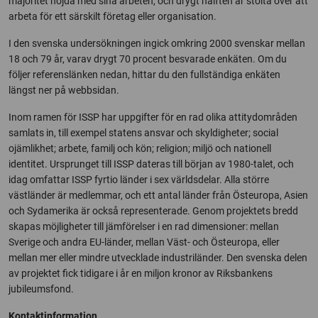
majoritet nöjda med sina arbeten, och drygt hälften är stolta över att
arbeta för ett särskilt företag eller organisation.
I den svenska undersökningen ingick omkring 2000 svenskar mellan
18 och 79 år, varav drygt 70 procent besvarade enkäten. Om du
följer referenslänken nedan, hittar du den fullständiga enkäten
längst ner på webbsidan.
Inom ramen för ISSP har uppgifter för en rad olika attitydområden
samlats in, till exempel statens ansvar och skyldigheter; social
ojämlikhet; arbete, familj och kön; religion; miljö och nationell
identitet. Ursprunget till ISSP dateras till början av 1980-talet, och
idag omfattar ISSP fyrtio länder i sex världsdelar. Alla större
västländer är medlemmar, och ett antal länder från Östeuropa, Asien
och Sydamerika är också representerade. Genom projektets bredd
skapas möjligheter till jämförelser i en rad dimensioner: mellan
Sverige och andra EU-länder, mellan Väst- och Östeuropa, eller
mellan mer eller mindre utvecklade industriländer. Den svenska delen
av projektet fick tidigare i år en miljon kronor av Riksbankens
jubileumsfond.
Kontaktinformation