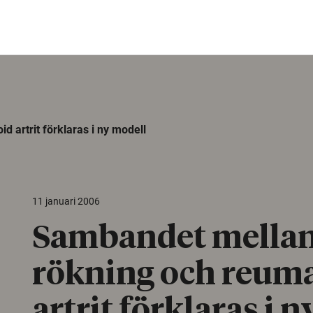
 artrit förklaras i ny modell
11 januari 2006
Sambandet mella
rökning och reum
artrit förklaras i n