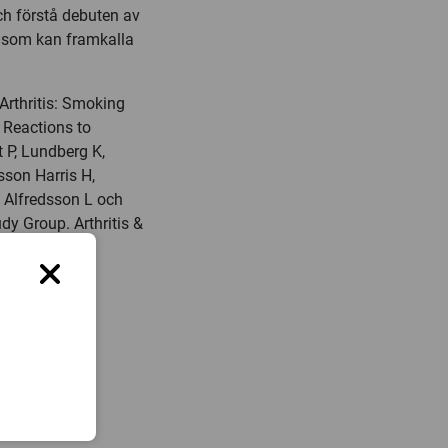
ch förstå debuten av
r som kan framkalla
Arthritis: Smoking
 Reactions to
t P, Lundberg K,
sson Harris H,
, Alfredsson L och
dy Group. Arthritis &
, Enheten för