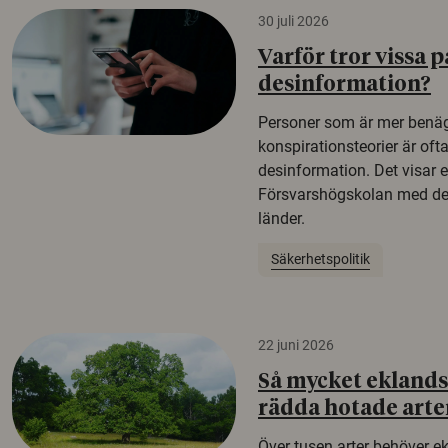
30 juli 2026
Varför tror vissa p
desinformation?
Personer som är mer benäg
konspirationsteorier är oft
desinformation. Det visar e
Försvarshögskolan med del
länder.
Säkerhetspolitik
22 juni 2026
Så mycket eklandsk
rädda hotade arte
Över tusen arter behöver e