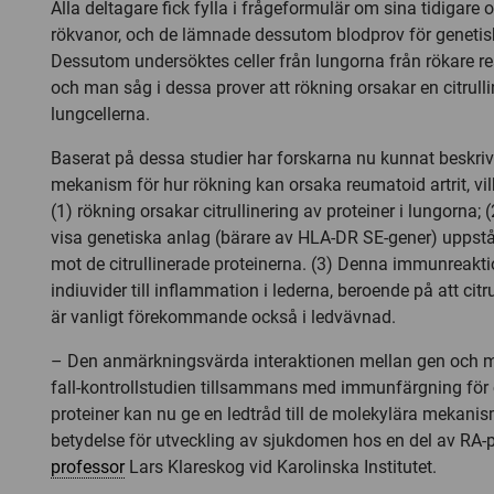
Alla deltagare fick fylla i frågeformulär om sina tidigare
rökvanor, och de lämnade dessutom blodprov för genetis
Dessutom undersöktes celler från lungorna från rökare re
och man såg i dessa prover att rökning orsakar en citrullin
lungcellerna.
Baserat på dessa studier har forskarna nu kunnat beskriv
mekanism för hur rökning kan orsaka reumatoid artrit, vi
(1) rökning orsakar citrullinering av proteiner i lungorna;
visa genetiska anlag (bärare av HLA-DR SE-gener) uppst
mot de citrullinerade proteinerna. (3) Denna immunreakti
indiuvider till inflammation i lederna, beroende på att citr
är vanligt förekommande också i ledvävnad.
– Den anmärkningsvärda interaktionen mellan gen och mi
fall-kontrollstudien tillsammans med immunfärgning för c
proteiner kan nu ge en ledtråd till de molekylära mekani
betydelse för utveckling av sjukdomen hos en del av RA-p
professor
Lars Klareskog vid Karolinska Institutet.