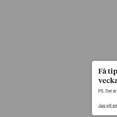
Få ti
vecka
PS. Det är
Jag vill p