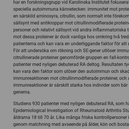
har en forskningsgrupp vid Karolinska Institutet fokuse
speciella autoimmuna kännetecken: immunitet mot protei
en särskild aminosyra, citrullin, som normalt inte förekom
sällsynt med antikroppar mot citrullinmodifierade protein
personer och relativt sällsynt vid andra inflammatoriska t
mot dessa proteiner är dock vanliga hos omkring två tred
patienterna och kan vara en underliggande faktor för att
För att undersöka om rökning och SE-gener utlöser immu
citrullinerade proteiner genomförde gruppen en fall-kontrol
patienter med nyligen debuterad RA deltog. Resultaten ty
kan vara den faktor som utöser den autoimmun och skad
immunreaktionen mot citrullinmodifierade proteiner, och 
immunreaktioner är särskilt starka hos individer som bä
generna.
Studiens 930 patienter med nyligen debuterad RA, som 
Epidemiological Investigation of Rheumatoid Arthritis Stu
åldrarna 18 till 70 år. Lika många friska kontrollpersoner 
genom matchning med avseende på ålder, kön och bost