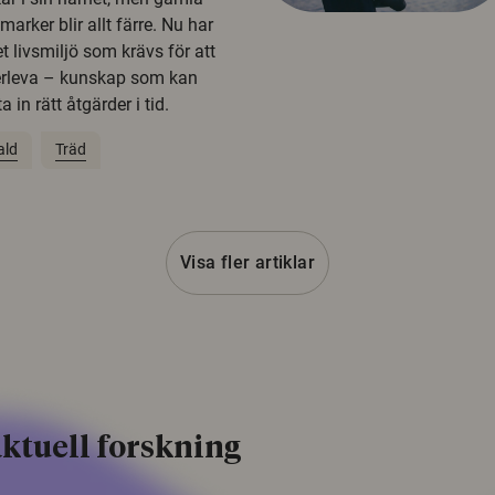
rker blir allt färre. Nu har
t livsmiljö som krävs för att
erleva – kunskap som kan
 in rätt åtgärder i tid.
ald
Träd
Visa fler artiklar
ktuell forskning