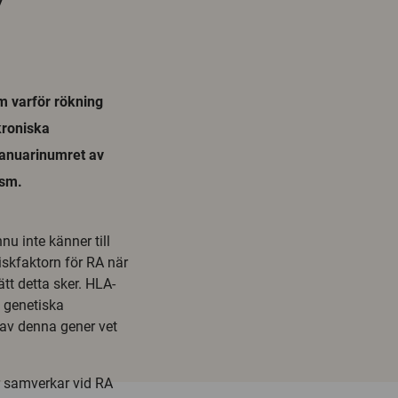
om varför rökning
kroniska
januarinumret av
ism.
 inte känner till
skfaktorn för RA när
tt detta sker. HLA-
 genetiska
 av denna gener vet
r samverkar vid RA