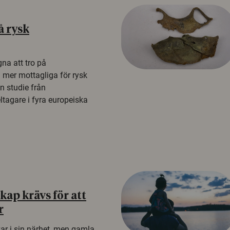
å rysk
na att tro på
a mer mottagliga för rysk
n studie från
tagare i fyra europeiska
ap krävs för att
r
kar i sin närhet, men gamla