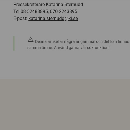
Pressekreterare Katarina Sternudd
Tel:08-52483895, 070-2243895
E-post:
katarina.sternudd@ki.se
warning
Denna artikel är några år gammal och det kan finnas
samma ämne. Använd gärna vår sökfunktion!