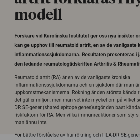
modell
Forskare vid Karolinska Institutet ger oss nya insikter 
kan ge upphov till reumatoid artrit, en av de vanligaste 
inflammationsssjukdomarna. Resultaten presenteras i 
den ledande reumatologtidskriften Arthritis & Rheumat
Reumatoid artrit (RA) är en av de vanligaste kroniska
inflammationsssjukdomarna och en sjukdom där man ännu
uppkomstmekanismerna. Rökning är den största kända ri
det gäller miljön, men man vet inte mycket om på vilket sä
DR SE-gener (shared epitope genes)utgör den bäst kända
riskfaktorn för RA. Men vilka immunreaktioner som styrs
man ännu inte.
För bättre förståelse av hur rökning och HLA-DR SE-gene