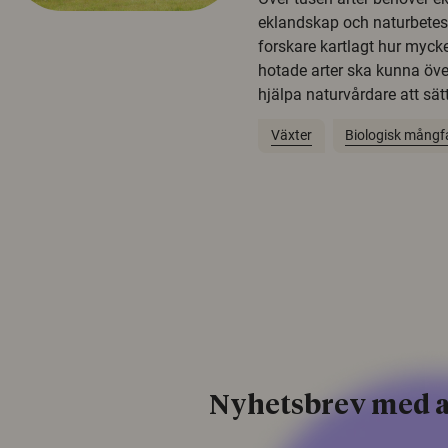
eklandskap och naturbetesma
forskare kartlagt hur mycke
hotade arter ska kunna öv
hjälpa naturvårdare att sätta
Växter
Biologisk mångf
Nyhetsbrev med a