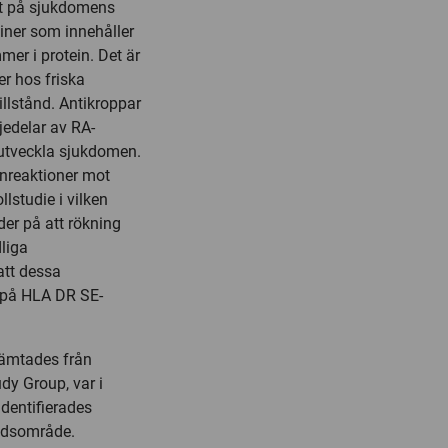
rat på sjukdomens
ner som innehåller
mer i protein. Det är
er hos friska
illstånd. Antikroppar
jedelar av RA-
 utveckla sjukdomen.
nreaktioner mot
lstudie i vilken
der på att rökning
liga
att dessa
r på HLA DR SE-
hämtades från
dy Group, var i
identifierades
adsområde.