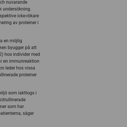
 och nuvarande
k undersökning.
spektive icke-rökare
ering av proteiner i
a en möjlig
lken byugger på att
 (2) hos individer med
år en immunreaktion
on leder hos vissa
ullinerade proteiner
ljö som iakttogs i
itrullinerade
smer som har
atienterna, säger