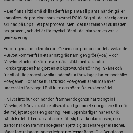
snarare handlar om förrymda gener. Lena Ghatnekar förklarar:
– Det finns alltid små skillnader från planta till planta när det gäller
komplicerade proteiner som enzymet PGIC. Säg att det rör sig om en
skillnad på upp till ett par procent. Men i det här fallet var skillnaden
sex procent, och det är för mycket för att det ska vara en vanlig
genkopiering.
Främlingen är nu identifierad. Genen som producerar det avvikande
PGIC:et kommer från ett annat gräs nämligen gröe (Poa) – och
fårsvingel och gröe är inte alls nära släkt med varandra.
Forskargruppen har gjort en stickprovsundersökning i Skåne och
funnit att tio procent av alla undersökta fårsvingelplantor innehåller
Poa-genen. För att se hur utbredd Poa-genen är vill man även
undersöka fårsvingel i Baltikum och södra Östersjöområdet.
– Vi vet inte hur och när den främmande genen har trängt in i
fårsvingel. När vi exakt lokaliserat var i genomet som genen sitter är
det möjligt att göra en gissning. Men uppenbarligen har en unik
händelse lett till en variant som stått sig bra i konkurrensen, och
därför har den främmande genen spritt sig till senare generationer,
säger forskningsgruppens ledare
professor
Bengt Olle Bengtsson