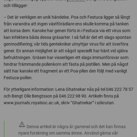
och tillägger:
– Det är verkligen en unik händelse. Poa och Festuca ligger så långt
från varandra att ingen växtförädlare ens skulle komma på tanken
att korsa dem. Kanske har genen förts in i Festuca via ett virus som
kan infektera båda dessa gräsarter. I så fall är det ett slags spontan
genmodifiering; vår tids gentekniker utnyttjar virus för att överföra
gener. En annan möjlighet är att något speciellt har hänt vid själva
befruktningen. Gräsen har visserligen ett slags immunförsvar som
hindrar främmande pollenkorn att fästa på pistillen. Men på något
sätt har kanske ett fragment av ett Poa-pllen den följt med vanligt
Festuca-pollen.
För ytterligare information: Lena Ghatnekar nås på tel 046 222 78 57
och Bengt Olle Bengtsson på 046 222 98 90. Artikeln finns på
www.journals.royalsoc.ac.uk, skriv “Ghatnekar” i sökrutan.
warning
Denna artikel är några år gammal och det kan finnas
nyare forskning om samma ämne. Använd gärna vår