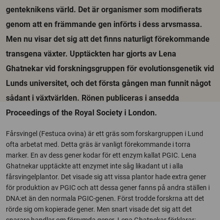
genteknikens värld. Det är organismer som modifierats
genom att en främmande gen införts i dess arvsmassa.
Men nu visar det sig att det finns naturligt förekommande
transgena växter. Upptäckten har gjorts av Lena
Ghatnekar vid forskningsgruppen för evolutionsgenetik vid
Lunds universitet, och det första gången man funnit något
sådant i växtvärlden. Rönen publiceras i ansedda
Proceedings of the Royal Society i London.
Fårsvingel (Festuca ovina) är ett gräs som forskargruppen i Lund
ofta arbetat med. Detta gräs är vanligt förekommande i torra
marker. En av dess gener kodar för ett enzym kallat PGIC. Lena
Ghatnekar upptäckte att enzymet inte såg likadant ut i alla
fårsvingelplantor. Det visade sig att vissa plantor hade extra gener
för produktion av PGIC och att dessa gener fanns på andra ställen i
DNA:et än den normala PGIC-genen. Först trodde forskrna att det
rörde sig om kopierade gener. Men snart visade det sig att det