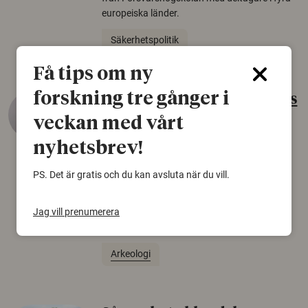
europeiska länder.
Säkerhetspolitik
Få tips om ny
forskning tre gånger i
Gammalt skinn var Sveriges
äldsta sko
veckan med vårt
22 juni 2026
nyhetsbrev!
Det som arkeologer länge trodde var en
PS. Det är gratis och du kan avsluta när du vill.
björnfäll visar sig vara delar av en 2000 år
gammal sko. Fyndet bär spår av romerskt
Jag vill prenumerera
skomode och beskrivs som mycket ovanligt i
Norden.
Arkeologi