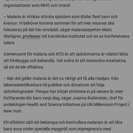
organisationer som WHO och Unicef.
– Malaria är Afrikas största sjukdom som dödar flest barn och
kvinnor. Vi behöver komma samman för att mer resurser ska
fokuseras på det här området, säger malariaexperten Mats
Wahlgren,
professor
vid Karolinska Institutet och en av konferensens
talare.
Gemensamt för malaria och NTD är att sjukdomarna är relativt lätta
att förebygga och behandla. Det svåra är att samordna insatserna,
så att de blir effektiva.
– När det gäller malaria är det nu viktigt att få alla i kedjan, från
läkemedelstillverkare till politiker och donatorer att höja
aktivitetsgraden. Pengar har börjat strömma in på senare år, men
fortfarande dör barn varje dag, säger Joanna Rubinstein, chef för
avdelningen Health and Science Initiatives på UN Millennium Project i
New York.
Ett effektivt sätt att bekämpa och kontrollera malarian är att låta
barn sova under speciella myggnät som impregnerats med