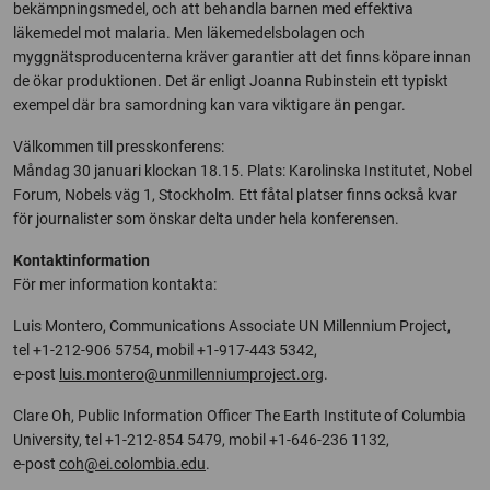
bekämpningsmedel, och att behandla barnen med effektiva
läkemedel mot malaria. Men läkemedelsbolagen och
myggnätsproducenterna kräver garantier att det finns köpare innan
de ökar produktionen. Det är enligt Joanna Rubinstein ett typiskt
exempel där bra samordning kan vara viktigare än pengar.
Välkommen till presskonferens:
Måndag 30 januari klockan 18.15. Plats: Karolinska Institutet, Nobel
Forum, Nobels väg 1, Stockholm. Ett fåtal platser finns också kvar
för journalister som önskar delta under hela konferensen.
Kontaktinformation
För mer information kontakta:
Luis Montero, Communications Associate UN Millennium Project,
tel +1-212-906 5754, mobil +1-917-443 5342,
e-post
luis.montero@unmillenniumproject.org
.
Clare Oh, Public Information Officer The Earth Institute of Columbia
University, tel +1-212-854 5479, mobil +1-646-236 1132,
e-post
coh@ei.colombia.edu
.