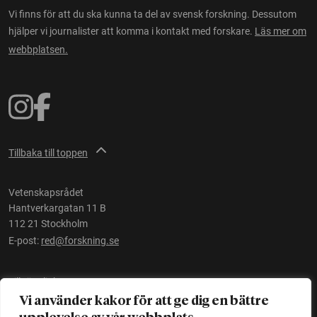
Vi finns för att du ska kunna ta del av svensk forskning. Dessutom
hjälper vi journalister att komma i kontakt med forskare.
Läs mer om
webbplatsen.
Tillbaka till toppen
Vetenskapsrådet
Hantverkargatan 11 B
112 21 Stockholm
E-post:
red@forskning.se
Tillgänglighet
Vi använder kakor för att ge dig en bättre