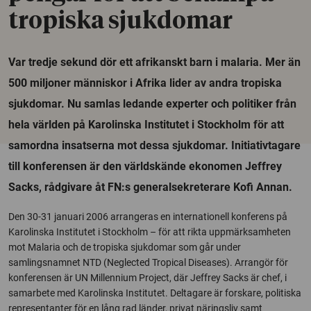
tropiska sjukdomar
Var tredje sekund dör ett afrikanskt barn i malaria. Mer än
500 miljoner människor i Afrika lider av andra tropiska
sjukdomar. Nu samlas ledande experter och politiker från
hela världen på Karolinska Institutet i Stockholm för att
samordna insatserna mot dessa sjukdomar. Initiativtagare
till konferensen är den världskände ekonomen Jeffrey
Sacks, rådgivare åt FN:s generalsekreterare Kofi Annan.
Den 30-31 januari 2006 arrangeras en internationell konferens på
Karolinska Institutet i Stockholm – för att rikta uppmärksamheten
mot Malaria och de tropiska sjukdomar som går under
samlingsnamnet NTD (Neglected Tropical Diseases). Arrangör för
konferensen är UN Millennium Project, där Jeffrey Sacks är chef, i
samarbete med Karolinska Institutet. Deltagare är forskare, politiska
representanter för en lång rad länder, privat näringsliv samt