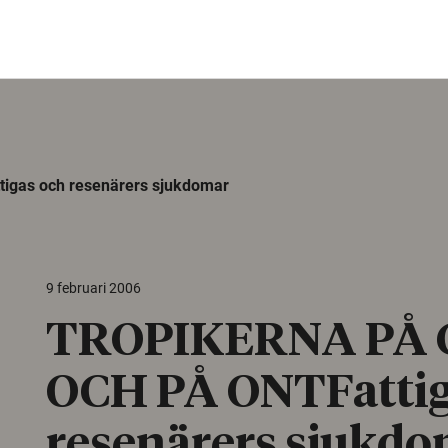
gas och resenärers sjukdomar
9 februari 2006
TROPIKERNA PÅ
OCH PÅ ONTFattig
resenärers sjukd