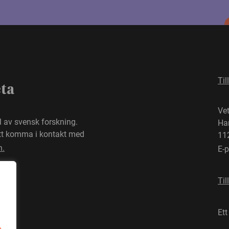
Til
eta
Ve
el av svensk forskning.
Ha
att komma i kontakt med
11
n.
E-
Til
Ett