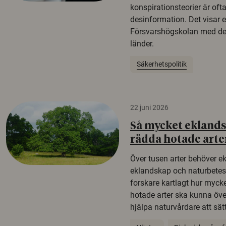
konspirationsteorier är oft
desinformation. Det visar e
Försvarshögskolan med del
länder.
Säkerhetspolitik
22 juni 2026
Så mycket eklandsk
rädda hotade arte
Över tusen arter behöver e
eklandskap och naturbetesma
forskare kartlagt hur mycke
hotade arter ska kunna öv
hjälpa naturvårdare att sätta