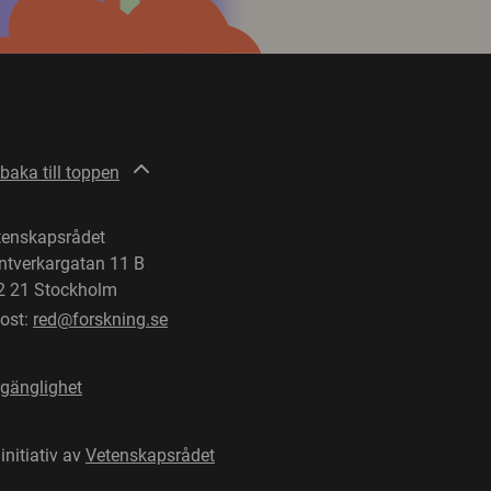
lbaka till toppen
tenskapsrådet
ntverkargatan 11 B
2 21 Stockholm
post:
red@forskning.se
lgänglighet
 initiativ av
Vetenskapsrådet