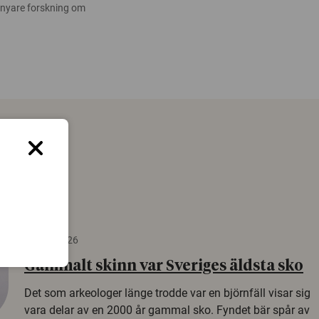
 nyare forskning om
22 juni 2026
Gammalt skinn var Sveriges äldsta sko
Det som arkeologer länge trodde var en björnfäll visar sig
vara delar av en 2000 år gammal sko. Fyndet bär spår av