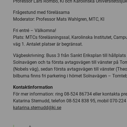
Professor Lars Rombo, KI och Karolinska Universitetssju
Frågestund med föreläsarna
Moderator: Professor Mats Wahlgren, MTC, KI
Fri entré – Välkomna!
Plats: MTCs föreläsningssal, Karolinska Institutet, Camp
väg 1. Antalet platser är begränsat.
Vägbeskrivning: Buss 3 från Sankt Eriksplan till hållplat
Solnavägen och ta första avtagsvägen till vänster på 
(Nobels väg), sedan första avtagsvägen till vänster (Theor
bilburna finns fri parkering i hörnet Solnavägen – Tomt
Kontaktinformation
För mer information: ring 08-524 86734 eller kontakta pr
Katarina Sternudd, telefon 08-524 838 95, mobil 070-224 
katarina.sternudd@ki.se