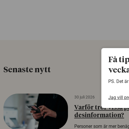
Få ti
Senaste nytt
vecka
PS. Det är
Jag vill p
30 juli 2026
Varför tror vissa p
desinformation?
Personer som är mer benäg