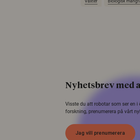
Växter
Biologisk mångf
Nyhetsbrev med a
Visste du att robotar som ser en 
forskning, prenumerera på vårt ny
Jag vill prenumerera