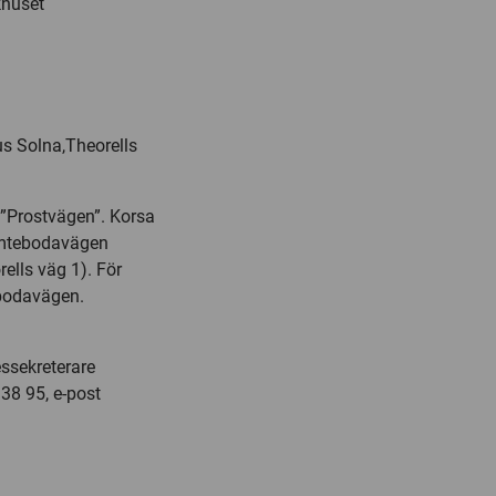
khuset
us Solna,Theorells
s ”Prostvägen”. Korsa
Tomtebodavägen
ells väg 1). För
ebodavägen.
essekreterare
38 95, e-post