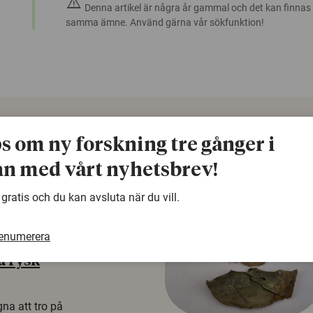
warning
Denna artikel är några år gammal och det kan finnas
samma ämne. Använd gärna vår sökfunktion!
ps om ny forskning tre gånger i
n med vårt nyhetsbrev!
 gratis och du kan avsluta när du vill.
renumerera
å rysk
na att tro på