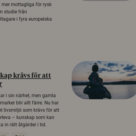
a mer mottagliga för rysk
n studie från
tagare i fyra europeiska
ap krävs för att
r
kar i sin närhet, men gamla
rker blir allt färre. Nu har
t livsmiljö som krävs för att
erleva – kunskap som kan
 in rätt åtgärder i tid.