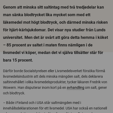
Genom att minska sitt saltintag med två tredjedelar kan
man sänka blodtrycket lika mycket som med ett
läkemedel mot högt blodtryck, och därmed minska risken
för hjärt-kärlsjukdomar. Det visar nya studier från Lunds
universitet. Men det är svårt att göra detta hemma i köket
– 85 procent av saltet i maten finns nämligen i de
livsmedel vi köper, medan det vi själva tillsätter står för
bara 15 procent.
Därför borde Socialstyrelsen eller Livsmedelsverket försöka förmå
livsmedelsindustrin att dels minska mängden salt, dels deklarera
saltinnehållet i olika livsmedelsprodukter, tycker läkaren Fredrik von
Wowern. Han disputerar inom kort på en
avhandling
om salt, gener
och blodtryck.
– Både i Finland och i USA står saltmängden med i
innehållsdeklarationen för ett livsmedel. USA har också en nationell