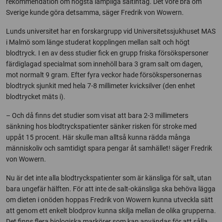
rekommendation om högsta lämpliga saltintag. Det vore bra om
Sverige kunde göra detsamma, säger Fredrik von Wowern.
Lunds universitet har en forskargrupp vid Universitetssjukhuset MAS
i Malmö som länge studerat kopplingen mellan salt och högt
blodtryck. I en av dess studier fick en grupp friska försökspersoner
färdiglagad specialmat som innehöll bara 3 gram salt om dagen,
mot normalt 9 gram. Efter fyra veckor hade försökspersonernas
blodtryck sjunkit med hela 7-8 millimeter kvicksilver (den enhet
blodtrycket mäts i).
– Och då finns det studier som visat att bara 2-3 millimeters
sänkning hos blodtryckspatienter sänker risken för stroke med
uppåt 15 procent. Här skulle man alltså kunna rädda många
människoliv och samtidigt spara pengar åt samhället! säger Fredrik
von Wowern.
Nu är det inte alla blodtryckspatienter som är känsliga för salt, utan
bara ungefär hälften. För att inte de salt-okänsliga ska behöva lägga
om dieten i onöden hoppas Fredrik von Wowern kunna utveckla sätt
att genom ett enkelt blodprov kunna skilja mellan de olika grupperna.
Det finns flera biologiska markörer som kan användas för att sålla