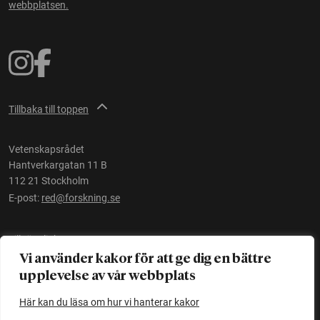
webbplatsen.
Tillbaka till toppen
Vetenskapsrådet
Hantverkargatan 11 B
112 21 Stockholm
E-post:
red@forskning.se
Tillgänglighet
Vi använder kakor för att ge dig en bättre
upplevelse av vår webbplats
Ett initiativ av
Vetenskapsrådet
Här kan du läsa om hur vi hanterar kakor