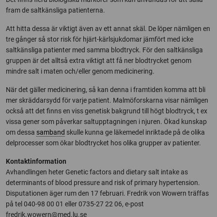
fram de saltkänsliga patienterna.
Att hitta dessa är viktigt även av ett annat skäl. De löper nämligen en
tre gånger så stor risk för hjärt-kärlsjukdomar jämfört med icke
saltkänsliga patienter med samma blodtryck. För den saltkänsliga
gruppen är det alltså extra viktigt att få ner blodtrycket genom
mindre salt i maten och/eller genom medicinering.
När det gäller medicinering, så kan denna i framtiden komma att bli
mer skräddarsydd för varje patient. Malmöforskarna visar nämligen
också att det finns en viss genetisk bakgrund till högt blodtryck, t ex
vissa gener som påverkar saltupptagningen i njuren. Ökad kunskap
om dessa
samband
skulle kunna ge läkemedel inriktade på de olika
delprocesser som ökar blodtrycket hos olika grupper av patienter.
Kontaktinformation
Avhandlingen heter Genetic factors and dietary salt intake as
determinants of blood pressure and risk of primary hypertension.
Disputationen äger rum den 17 februari. Fredrik von Wowern träffas
på tel 040-98 00 01 eller 0735-27 22 06, e-post
fredrik.wowern@med.lu.se