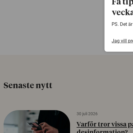
Få ti
vecka
PS. Det är
Jag vill p
Senaste nytt
30 juli 2026
Varför tror vissa p
desinformation?