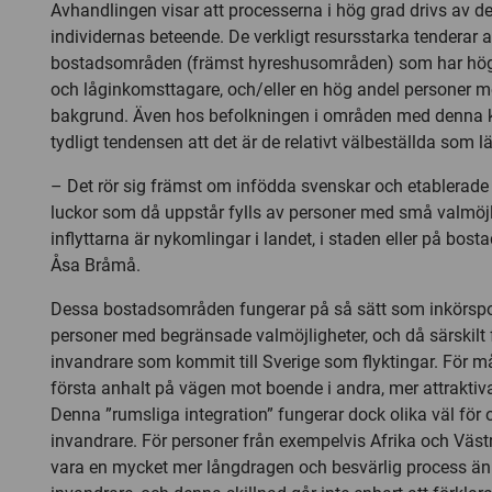
Avhandlingen visar att processerna i hög grad drivs av d
individernas beteende. De verkligt resursstarka tenderar at
bostadsområden (främst hyreshusområden) som har hög
och låginkomsttagare, och/eller en hög andel personer 
bakgrund. Även hos befolkningen i områden med denna 
tydligt tendensen att det är de relativt välbeställda som
– Det rör sig främst om infödda svenskar och etablerade
luckor som då uppstår fylls av personer med små valmöj
inflyttarna är nykomlingar i landet, i staden eller på bo
Åsa Bråmå.
Dessa bostadsområden fungerar på så sätt som inkörsport
personer med begränsade valmöjligheter, och då särskilt
invandrare som kommit till Sverige som flyktingar. För 
första anhalt på vägen mot boende i andra, mer attraktiv
Denna ”rumsliga integration” fungerar dock olika väl för o
invandrare. För personer från exempelvis Afrika och Väst
vara en mycket mer långdragen och besvärlig process än