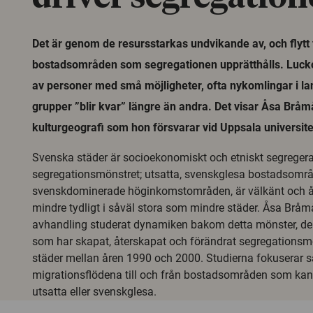
Det är genom de resursstarkas undvikande av, och flytt 
bostadsområden som segregationen upprätthålls. Lucko
av personer med små möjligheter, ofta nykomlingar i la
grupper ”blir kvar” längre än andra. Det visar Åsa Bråmå
kulturgeografi som hon försvarar vid Uppsala universit
Svenska städer är socioekonomiskt och etniskt segregera
segregationsmönstret; utsatta, svenskglesa bostadsomr
svenskdominerade höginkomstområden, är välkänt och åte
mindre tydligt i såväl stora som mindre städer. Åsa Bråmå
avhandling studerat dynamiken bakom detta mönster, de f
som har skapat, återskapat och förändrat segregationsm
städer mellan åren 1990 och 2000. Studierna fokuserar sä
migrationsflödena till och från bostadsområden som kan
utsatta eller svenskglesa.