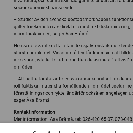
invandrare, och denna skillnad går inte enbart att förklar
socioekonomiskt hänseende.
– Studier av den svenska bostadsmarknadens funktionssä
gäller förekomsten av direkt eller indirekt diskriminering, 
inom forskningen, säger Åsa Bråmå.
Hon ser dock inte detta, utan den självförstärkande ten
största problemet. Vissa områden får finna sig i att tillde
inkörsport, istället för att uppgiften delas mera ”rättvist” 
områden.
– Att bättre förstå varför vissa områden initialt får denna
roll faktiska, materiella förhållanden i området spelar i re
föreställningar och rykte, är därför också en angelägen up
säger Åsa Bråmå.
Kontaktinformation
Mer information: Åsa Bråmå, tel: 026-420 65 07, 073-048 1
post:
Asa.Brama@ibf.uu.se