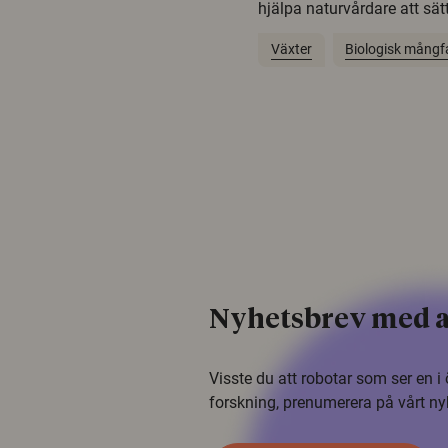
hjälpa naturvårdare att sätta
Växter
Biologisk mångf
Nyhetsbrev med a
Visste du att robotar som ser en 
forskning, prenumerera på vårt ny