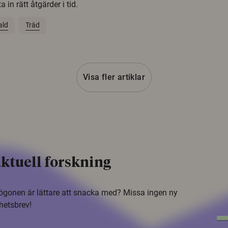
 in rätt åtgärder i tid.
ald
Träd
Visa fler artiklar
ktuell forskning
i ögonen är lättare att snacka med? Missa ingen ny
hetsbrev!