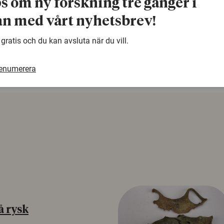
ps om ny forskning tre gånger i
n med vårt nyhetsbrev!
warning
Denna artikel är några år gammal och det kan finnas
samma ämne. Använd gärna vår sökfunktion!
 gratis och du kan avsluta när du vill.
renumerera
å rysk