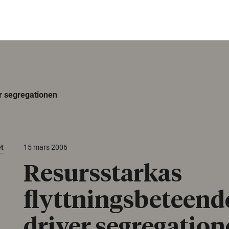
r segregationen
et
15 mars 2006
Resursstarkas
flyttningsbeteend
driver segregatio