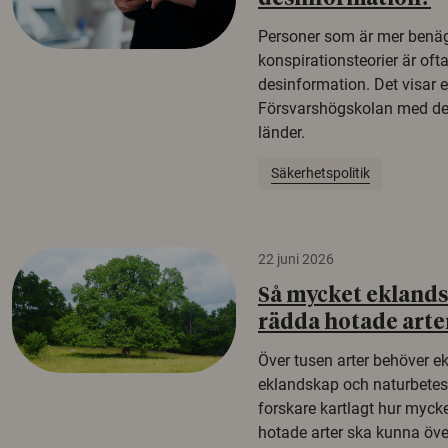
Personer som är mer benäg
konspirationsteorier är oft
desinformation. Det visar e
Försvarshögskolan med del
länder.
Säkerhetspolitik
22 juni 2026
Så mycket eklandsk
rädda hotade arte
Över tusen arter behöver e
eklandskap och naturbetesma
forskare kartlagt hur mycke
hotade arter ska kunna öv