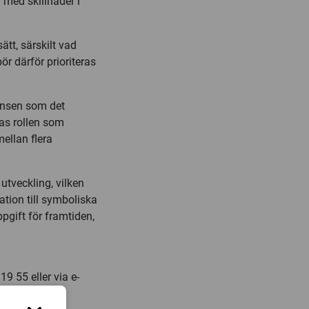
a med skillnader i
tt, särskilt vad
bör därför prioriteras
densen som det
las rollen som
mellan flera
 utveckling, vilken
lation till symboliska
pgift för framtiden,
9 55 eller via e-