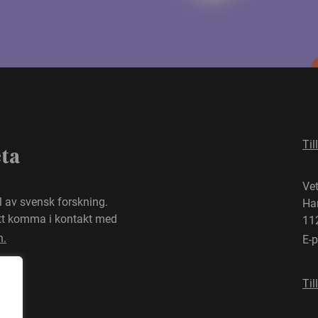
Til
eta
Ve
el av svensk forskning.
Ha
att komma i kontakt med
11
n.
E-
Til