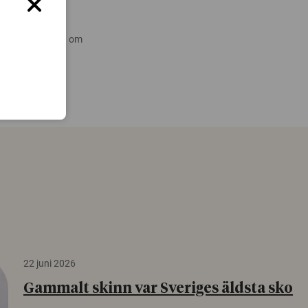
 nyare forskning om
22 juni 2026
Gammalt skinn var Sveriges äldsta sko