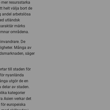
e mer resursstarka
t helt välja bort de
 andel arbetslösa
med utländsk
karaktär märks
 lämnar områdena.
 invandrare. De
ligheter. Många av
stadsmarknaden, säger
ar till staden för
 för nyanlända
många utgör de en
a delar av staden.
lika kategorier
ra Asien verkar det
 för europeiska