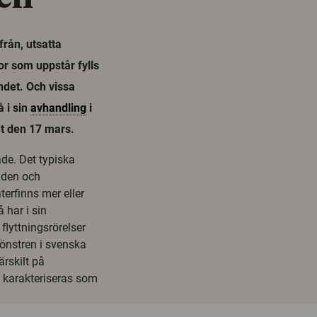
från, utsatta
r som uppstår fylls
ndet. Och vissa
 i sin
avhandling
i
et den 17 mars.
de. Det typiska
åden och
rfinns mer eller
 har i sin
lyttningsrörelser
önstren i svenska
rskilt på
 karakteriseras som