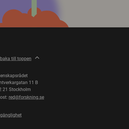
lbaka till toppen
tenskapsrådet
ntverkargatan 11 B
2 21 Stockholm
post:
red@forskning.se
lgänglighet