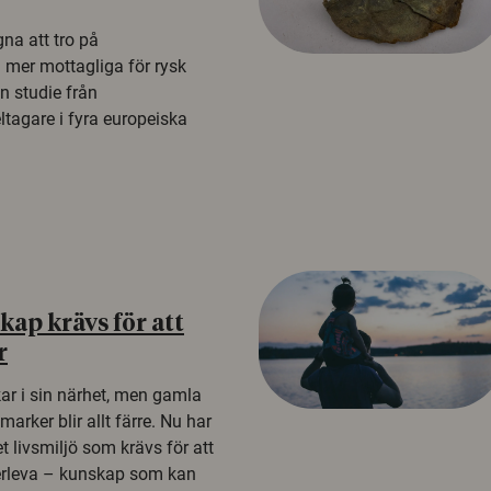
na att tro på
a mer mottagliga för rysk
n studie från
tagare i fyra europeiska
ap krävs för att
r
kar i sin närhet, men gamla
rker blir allt färre. Nu har
t livsmiljö som krävs för att
erleva – kunskap som kan