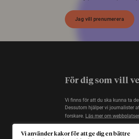
Jag vill prenumerera
För dig som vill v
Vi finns för att du ska kunna ta d
Dessutom hjälper vi journalister 
forskare.
Läs mer om webbplatse
Vi använder kakor för att ge dig en bättre