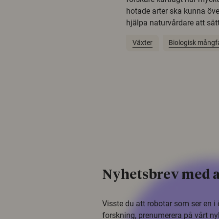
hotade arter ska kunna öv
hjälpa naturvårdare att sätta
Växter
Biologisk mångf
Nyhetsbrev med a
Visste du att robotar som ser en 
forskning, prenumerera på vårt ny