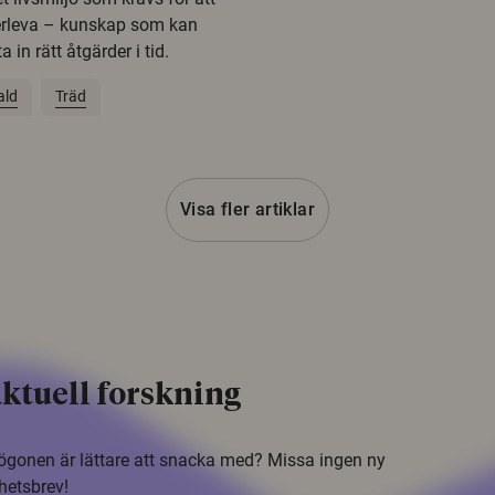
erleva – kunskap som kan
 in rätt åtgärder i tid.
ald
Träd
Visa fler artiklar
ktuell forskning
i ögonen är lättare att snacka med? Missa ingen ny
hetsbrev!