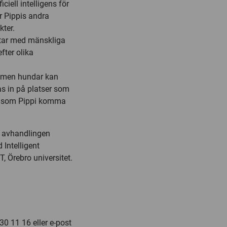
iell intelligens för
r Pippis andra
kter.
otar med mänskliga
fter olika
r, men hundar kan
as in på platser som
tar som Pippi komma
d avhandlingen
 Intelligent
, Örebro universitet.
0 11 16 eller e-post