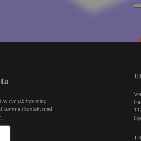
Til
eta
Ve
el av svensk forskning.
Ha
att komma i kontakt med
11
n.
E-
Til