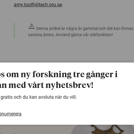
amy.loutfi@tech.oru.se
.
warning
Denna artikel är några år gammal och det kan finnas
samma ämne. Använd gärna vår sökfunktion!
ps om ny forskning tre gånger i
n med vårt nyhetsbrev!
 gratis och du kan avsluta när du vill.
renumerera