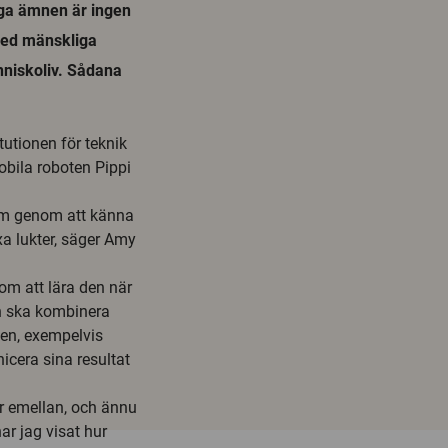
iga ämnen är ingen
 med mänskliga
nniskoliv. Sådana
tutionen för teknik
obila roboten Pippi
som genom att känna
a lukter, säger Amy
om att lära den när
en ska kombinera
nen, exempelvis
icera sina resultat
or emellan, och ännu
ar jag visat hur