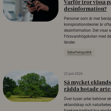
Varför tror vissa p
desinformation?
Personer som är mer benäg
konspirationsteorier är oft
desinformation. Det visar e
Försvarshögskolan med del
länder.
Säkerhetspolitik
22 juni 2026
Så mycket eklandsk
rädda hotade arte
Över tusen arter behöver e
eklandskap och naturbetesma
forskare kartlagt hur mycke