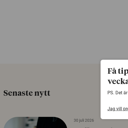
Få ti
vecka
Senaste nytt
PS. Det är
Jag vill p
30 juli 2026