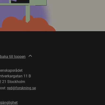
lbaka till toppen
tenskapsrådet
ntverkargatan 11 B
2 21 Stockholm
post:
red@forskning.se
lgänglighet