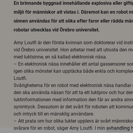
En brinnande byggnad innehållande explosiva eller gift
miljö för människor att vistas i. Däremot kan en robot
sinnen användas för att söka efter faror eller rädda mä
robotar utvecklas vid Örebro universitet.
Amy Loutfi är den första kvinnan som doktorerar vid insti
vid Örebro universitet. Hon arbetar med att utrusta den m
med luktsinne, en så kallad elektronisk näsa.
– En elektronisk näsa innehåller ett antal gassensorer 
igen olika mönster kan upptäcka både enkla och komplex
Loutfi.
Svårigheterna för en robot med elektronisk näsa handlar 
den ska använda näsan för att ta ett luktprov och hur d
luktinformationen med information den får av andra sin
synintryck. Dessutom är det svårt för roboten att kommun
och intryck till en mänsklig användare.
– Att prata om hur olika lukter upplevs är svårt människ
svårare för en robot, säger Amy Loutfi. I min
avhandling
h