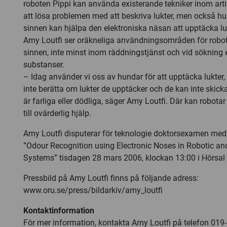
roboten Pippi kan använda existerande tekniker inom artific
att lösa problemen med att beskriva lukter, men också hu
sinnen kan hjälpa den elektroniska näsan att upptäcka lu
Amy Loutfi ser oräkneliga användningsområden för rob
sinnen, inte minst inom räddningstjänst och vid sökning e
substanser.
– Idag använder vi oss av hundar för att upptäcka lukte
inte berätta om lukter de upptäcker och de kan inte skick
är farliga eller dödliga, säger Amy Loutfi. Där kan robo
till ovärderlig hjälp.
Amy Loutfi disputerar för teknologie doktorsexamen me
”Odour Recognition using Electronic Noses in Robotic and
Systems” tisdagen 28 mars 2006, klockan 13:00 i Hörsal T
Pressbild på Amy Loutfi finns på följande adress:
www.oru.se/press/bildarkiv/amy_loutfi
Kontaktinformation
För mer information, kontakta Amy Loutfi på telefon 019-3