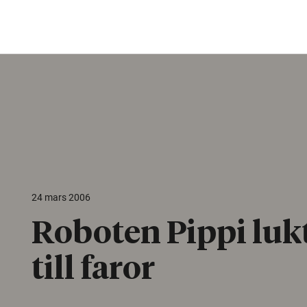
24 mars 2006
Roboten Pippi lukt
till faror