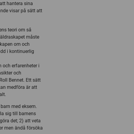
 att hantera sina
ande visar på sätt att
dens teori om så
öräldraskapet måste
nskapen om och
dd i kontinuerlig
 och erfarenheter i
åsikter och
oll Bennet. Ett sätt
kan medföra är att
lt.
ll barn med eksem.
la sig till barnens
öra det; 2) att veta
äker men ändå försöka