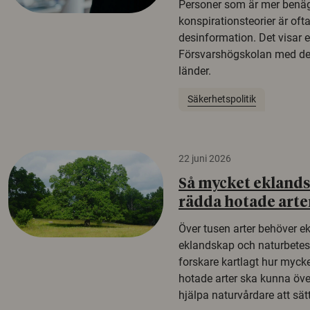
Personer som är mer benäg
konspirationsteorier är oft
desinformation. Det visar e
Försvarshögskolan med del
länder.
Säkerhetspolitik
22 juni 2026
Så mycket eklandsk
rädda hotade arte
Över tusen arter behöver e
eklandskap och naturbetesma
forskare kartlagt hur mycke
hotade arter ska kunna öv
hjälpa naturvårdare att sätta