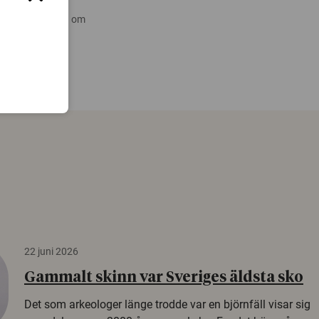
 nyare forskning om
22 juni 2026
Gammalt skinn var Sveriges äldsta sko
Det som arkeologer länge trodde var en björnfäll visar sig