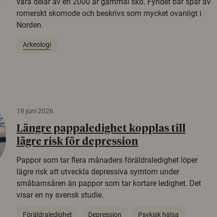
vara delar av en 2000 år gammal sko. Fyndet bär spår av
romerskt skomode och beskrivs som mycket ovanligt i
Norden.
Arkeologi
19 juni 2026
Längre pappaledighet kopplas till
lägre risk för depression
Pappor som tar flera månaders föräldraledighet löper
lägre risk att utveckla depressiva symtom under
småbarnsåren än pappor som tar kortare ledighet. Det
visar en ny svensk studie.
Föräldraledighet
Depression
Psykisk hälsa