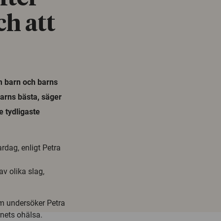
ch att
 barn och barns
barns bästa, säger
e tydligaste
rdag, enligt Petra
v olika slag,
m undersöker Petra
rnets ohälsa.