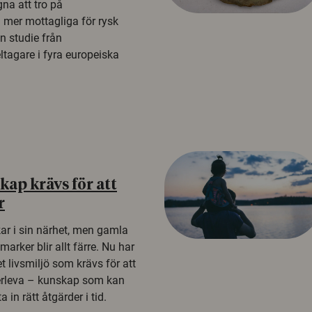
na att tro på
a mer mottagliga för rysk
n studie från
tagare i fyra europeiska
ap krävs för att
r
kar i sin närhet, men gamla
rker blir allt färre. Nu har
t livsmiljö som krävs för att
erleva – kunskap som kan
 in rätt åtgärder i tid.