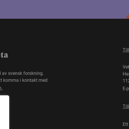
Til
eta
Ve
el av svensk forskning.
Ha
att komma i kontakt med
11
n.
E-
Til
Ett