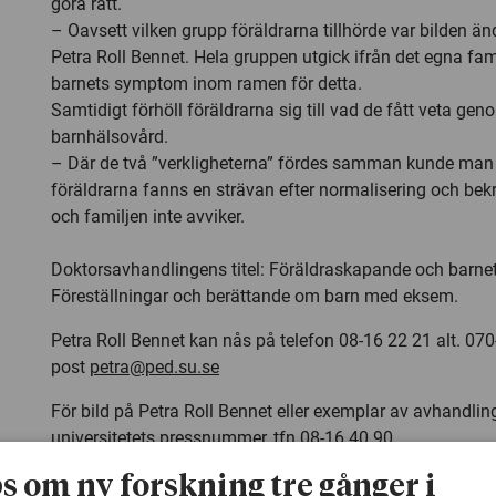
göra rätt.
– Oavsett vilken grupp föräldrarna tillhörde var bilden ä
Petra Roll Bennet. Hela gruppen utgick ifrån det egna fami
barnets symptom inom ramen för detta.
Samtidigt förhöll föräldrarna sig till vad de fått veta 
barnhälsovård.
– Där de två ”verkligheterna” fördes samman kunde man 
föräldrarna fanns en strävan efter normalisering och bekr
och familjen inte avviker.
Doktorsavhandlingens titel: Föräldraskapande och barnet
Föreställningar och berättande om barn med eksem.
Petra Roll Bennet kan nås på telefon 08-16 22 21 alt. 070-
post
petra@ped.su.se
För bild på Petra Roll Bennet eller exemplar av avhandling
universitetets pressnummer, tfn 08-16 40 90.
ps om ny forskning tre gånger i