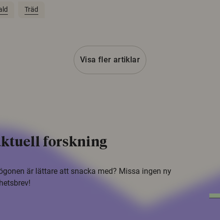
ald
Träd
Visa fler artiklar
ktuell forskning
i ögonen är lättare att snacka med? Missa ingen ny
hetsbrev!