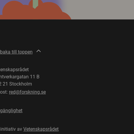
lbaka till toppen
tenskapsrådet
ntverkargatan 11 B
2 21 Stockholm
post:
red@forskning.se
lgänglighet
 initiativ av
Vetenskapsrådet