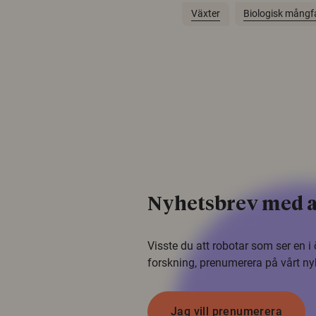
Växter
Biologisk mångf
Nyhetsbrev med a
Visste du att robotar som ser en 
forskning, prenumerera på vårt ny
Jag vill prenumerera