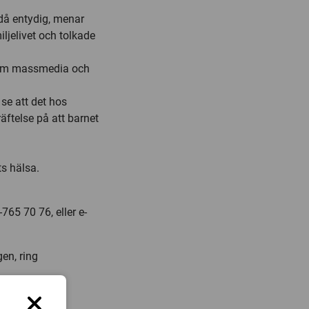
ndå entydig, menar
ljelivet och tolkade
genom massmedia och
se att det hos
äftelse på att barnet
s hälsa.
765 70 76, eller e-
en, ring