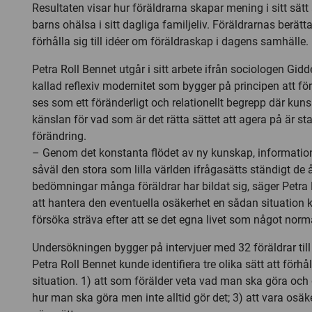
Resultaten visar hur föräldrarna skapar mening i sitt sätt
barns ohälsa i sitt dagliga familjeliv. Föräldrarnas berätt
förhålla sig till idéer om föräldraskap i dagens samhälle.
Petra Roll Bennet utgår i sitt arbete ifrån sociologen Gid
kallad reflexiv modernitet som bygger på principen att f
ses som ett föränderligt och relationellt begrepp där ku
känslan för vad som är det rätta sättet att agera på är sta
förändring.
– Genom det konstanta flödet av ny kunskap, information
såväl den stora som lilla världen ifrågasätts ständigt de 
bedömningar många föräldrar har bildat sig, säger Petra R
att hantera den eventuella osäkerhet en sådan situation 
försöka sträva efter att se det egna livet som något norma
Undersökningen bygger på intervjuer med 32 föräldrar ti
Petra Roll Bennet kunde identifiera tre olika sätt att förhål
situation. 1) att som förälder veta vad man ska göra och g
hur man ska göra men inte alltid gör det; 3) att vara os