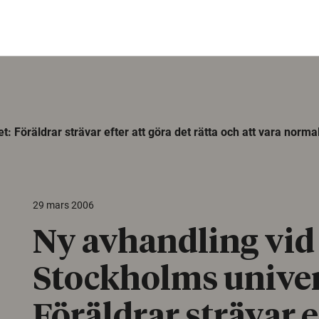
: Föräldrar strävar efter att göra det rätta och att vara norma
29 mars 2006
Ny avhandling vid
Stockholms univer
Föräldrar strävar e