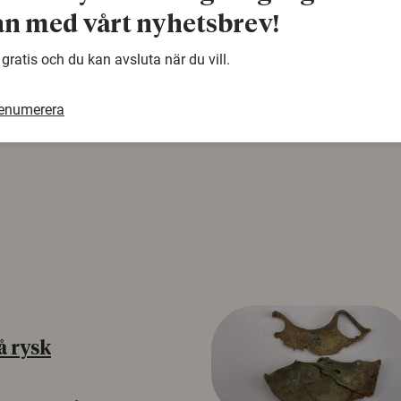
warning
n med vårt nyhetsbrev!
Denna artikel är några år gammal och det kan finnas
samma ämne. Använd gärna vår sökfunktion!
 gratis och du kan avsluta när du vill.
renumerera
å rysk