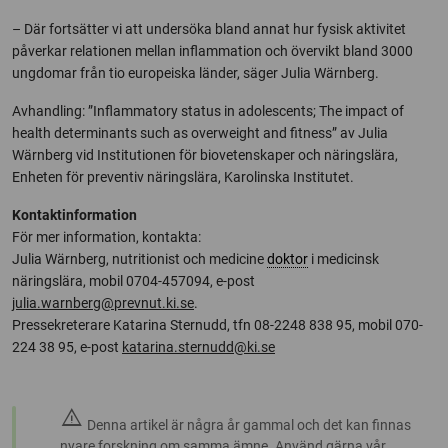
– Där fortsätter vi att undersöka bland annat hur fysisk aktivitet
påverkar relationen mellan inflammation och övervikt bland 3000
ungdomar från tio europeiska länder, säger Julia Wärnberg.
Avhandling: ”Inflammatory status in adolescents; The impact of
health determinants such as overweight and fitness” av Julia
Wärnberg vid Institutionen för biovetenskaper och näringslära,
Enheten för preventiv näringslära, Karolinska Institutet.
Kontaktinformation
För mer information, kontakta:
Julia Wärnberg, nutritionist och medicine
doktor
i medicinsk
näringslära, mobil 0704-457094, e-post
julia.warnberg@prevnut.ki.se
.
Pressekreterare Katarina Sternudd, tfn 08-2248 838 95, mobil 070-
224 38 95, e-post
katarina.sternudd@ki.se
warning
Denna artikel är några år gammal och det kan finnas
nyare forskning om samma ämne. Använd gärna vår