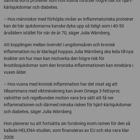
samma sorts proteiner som hos vuxna förutser högre risk för hjärt-
kärlsjukdomar och diabetes.
– Hos människor med förhöjda nivåer av inflammatoriska proteiner
kan de här sjukdomarna kanske dyka upp så tidigt som i 40-50
årsåldern istället för när de är 70, säger Julia Wärnberg.
Att kopplingen mellan övervikt i ungdomsåren och kronisk
inflammation nu är klarlagd hoppas Julia Wärnberg ska leda till nya
insikter om hur man kan motverka den högre risk för
livsstilssjukdomar som den kroniska inflammationen kan innebära i
vuxen ålder.
– Hos vuxna med kronisk inflammation har det visat sig att
tillsammans med viktminskning kan även Omega 3-fettsyror,
valnötter och regelbunden motion vara bra sätt att få ner
inflammationen och därmed minska risken för hjärt-kärlsjukdomar
och diabetes, säger Julia Wärnberg.
Hon planerar nu att fortsätta sin forskning inom ramen för den så
kallade HELENA-studien, som finansieras av EU och ska vara klar
2008.