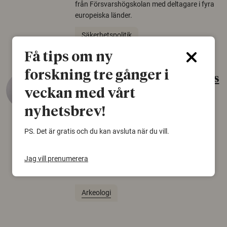
från Försvarshögskolan med deltagare i fyra
europeiska länder.
Säkerhetspolitik
Få tips om ny
forskning tre gånger i
Gammalt skinn var Sveriges
veckan med vårt
äldsta sko
nyhetsbrev!
22 juni 2026
Det som arkeologer länge trodde var en
PS. Det är gratis och du kan avsluta när du vill.
björnfäll visar sig vara delar av en 2000 år
gammal sko. Fyndet bär spår av romerskt
Jag vill prenumerera
skomode och beskrivs som mycket ovanligt i
Norden.
Arkeologi