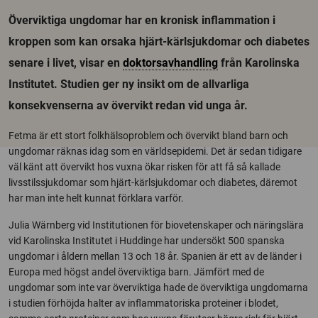
Överviktiga ungdomar har en kronisk inflammation i
kroppen som kan orsaka hjärt-kärlsjukdomar och diabetes
senare i livet, visar en
doktorsavhandling
från Karolinska
Institutet. Studien ger ny insikt om de allvarliga
konsekvenserna av övervikt redan vid unga år.
Fetma är ett stort folkhälsoproblem och övervikt bland barn och
ungdomar räknas idag som en världsepidemi. Det är sedan tidigare
väl känt att övervikt hos vuxna ökar risken för att få så kallade
livsstilssjukdomar som hjärt-kärlsjukdomar och diabetes, däremot
har man inte helt kunnat förklara varför.
Julia Wärnberg vid Institutionen för biovetenskaper och näringslära
vid Karolinska Institutet i Huddinge har undersökt 500 spanska
ungdomar i åldern mellan 13 och 18 år. Spanien är ett av de länder i
Europa med högst andel överviktiga barn. Jämfört med de
ungdomar som inte var överviktiga hade de överviktiga ungdomarna
i studien förhöjda halter av inflammatoriska proteiner i blodet,