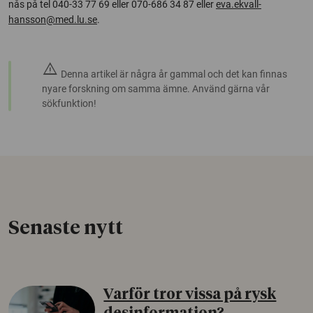
nås på tel 040-33 77 69 eller 070-686 34 87 eller
eva.ekvall-
hansson@med.lu.se
.
warning
Denna artikel är några år gammal och det kan finnas
nyare forskning om samma ämne. Använd gärna vår
sökfunktion!
Senaste nytt
Varför tror vissa på rysk