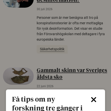
desinformation?
30 juli 2026
Personer som är mer benägna att tro på
konspirationsteorier är ofta mer mottagliga
för rysk desinformation. Det visar en studie
från Försvarshögskolan med deltagare i fyra
europeiska länder.
Säkerhetspolitik
Gammalt skinn var Sveriges
äldsta sko
22 juni 2026
Det som arkeologer länge trodde var en
Få tips om ny
björnfäll visar sig vara delar av en 2000 år
gammal sko. Fyndet bär spår av romerskt
forskning tre gånger i
skomode och beskrivs som mycket ovanligt i