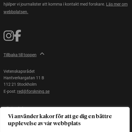
hjälper vi journalister att komma i kontakt med forskare.
Läs mer om
webbplatsen.
Tillbaka till toppen
Vetenskapsrådet
Hantverkargatan 11 B
112 21 Stockholm
E-post:
red@forskning.se
Tillgänglighet
Vi använder kakor för att ge dig en bättre
upplevelse av vår webbplats
Ett initiativ av
Vetenskapsrådet