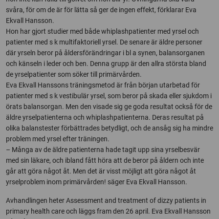
svåra, för om de är för lätta så ger de ingen effekt, förklarar Eva
Ekvall Hansson.
Hon har gjort studier med både whiplashpatienter med yrsel och
patienter med s k multifaktoriell yrsel. De senare är äldre personer
där yrseln beror på åldersförändringar i bl a synen, balansorganen
och känseln i leder och ben. Denna grupp är den allra största bland
de yrselpatienter som söker till primärvården.
Eva Ekvall Hanssons träningsmetod är från början utarbetad för
patienter med s k vestibulär yrsel, som beror på skada eller sjukdom i
örats balansorgan. Men den visade sig ge goda resultat också för de
äldre yrselpatienterna och whiplashpatienterna. Deras resultat på
olika balanstester förbättrades betydligt, och de ansåg sig ha mindre
problem med yrsel efter träningen.
– Många av de äldre patienterna hade tagit upp sina yrselbesvär
med sin läkare, och ibland fått höra att de beror på åldern och inte
går att göra något åt. Men det är visst möjligt att göra något åt
yrselproblem inom primärvården! säger Eva Ekvall Hansson.
Avhandlingen heter Assessment and treatment of dizzy patients in
primary health care och läggs fram den 26 april. Eva Ekvall Hansson