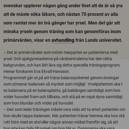
svenskar upplever någon gång under livet att de är så yra
att de måste söka läkare, och nästan 70 procent av alla
som ramlat mer än två gånger har yrsel. Men det går att
minska yrseln genom träning som kan genomföras inom
primärvården, visar en
avhandling
från Lunds universitet.
– Det är primärvården som möter merparten av patienterna med
yrsel. Och sjukgymnasterna på vårdcentralerna har den rätta
bakgrunden, och kan lätt lära sig detta speciella träningsprogram,
menar forskaren Eva Ekvall Hansson.
Programmet går ut på att träna balanssystemet genom övningar
som utmanar balansen så mycket som möjligt. Yrselpatienten ska t
ex balansera på en balansplatta, gå baklänges samtidigt som hon
vrider huvudet fram och tillbaka, och stå på en mjuk dyna samtidigt
som hon blundar och vrider på huvudet.
– Den som leder träningen måste vara redo att ta emot patienten om
hon skulle tappa balansen. När patienten tränar hemma ska hon stå
i ett hörn med en stol eller någon annan möbel framför sig, så att
hon inte kan falla till golvet om hon blir yr. Övningarna ska vara