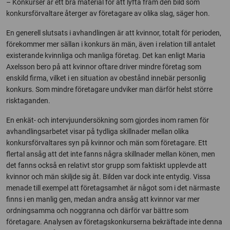
– Konkurser är ett bra material för att lyfta fram den bild som
konkursförvaltare återger av företagare av olika slag, säger hon.
En generell slutsats i avhandlingen är att kvinnor, totalt för perioden,
förekommer mer sällan i konkurs än män, även i relation till antalet
existerande kvinnliga och manliga företag. Det kan enligt Maria
Axelsson bero på att kvinnor oftare driver mindre företag som
enskild firma, vilket i en situation av obestånd innebär personlig
konkurs. Som mindre företagare undviker man därför helst större
risktaganden.
En enkät- och intervjuundersökning som gjordes inom ramen för
avhandlingsarbetet visar på tydliga skillnader mellan olika
konkursförvaltares syn på kvinnor och män som företagare. Ett
flertal ansåg att det inte fanns några skillnader mellan könen, men
det fanns också en relativt stor grupp som faktiskt upplevde att
kvinnor och män skiljde sig åt. Bilden var dock inte entydig. Vissa
menade till exempel att företagsamhet är något som i det närmaste
finns i en manlig gen, medan andra ansåg att kvinnor var mer
ordningsamma och noggranna och därför var bättre som
företagare. Analysen av företagskonkurserna bekräftade inte denna