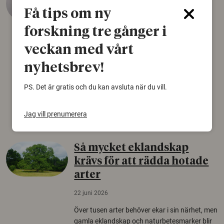
äldsta sko
Få tips om ny
22 juni 2026
forskning tre gånger i
Det som arkeologer länge trodde var en
veckan med vårt
björnfäll visar sig vara delar av en 2000 år
gammal sko. Fyndet bär spår av romerskt
nyhetsbrev!
skomode och beskrivs som mycket ovanligt i
Norden.
PS. Det är gratis och du kan avsluta när du vill.
Arkeologi
Jag vill prenumerera
Så mycket eklandskap
krävs för att rädda hotade
arter
22 juni 2026
Över tusen arter behöver ekar i sin närhet, men
gamla eklandskap och naturbetesmarker blir