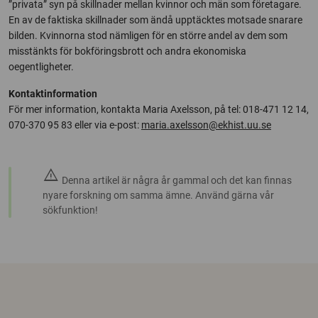
”privata” syn på skillnader mellan kvinnor och män som företagare.
En av de faktiska skillnader som ändå upptäcktes motsade snarare
bilden. Kvinnorna stod nämligen för en större andel av dem som
misstänkts för bokföringsbrott och andra ekonomiska
oegentligheter.
Kontaktinformation
För mer information, kontakta Maria Axelsson, på tel: 018-471 12 14,
070-370 95 83 eller via e-post:
maria.axelsson@ekhist.uu.se
warning
Denna artikel är några år gammal och det kan finnas
nyare forskning om samma ämne. Använd gärna vår
sökfunktion!