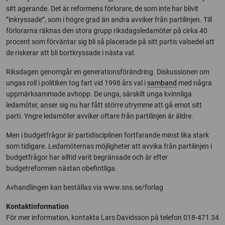
sitt agerande. Det är reformens förlorare, de som inte har blivit
”inkryssade”, som i högre grad än andra avviker från partilinjen. Till
förlorarna räknas den stora grupp riksdagsledamöter på cirka 40
procent som förväntar sig bli så placerade på sitt partis valsedel att
de riskerar att bli bortkryssade i nästa val.
Riksdagen genomgår en generationsförändring. Diskussionen om
ungas roll i politiken tog fart vid 1998 års val i
samband
med några
uppmärksammade avhopp. De unga, särskilt unga kvinnliga
ledamöter, anser sig nu har fått större utrymme att gå emot sitt
parti. Yngre ledamöter avviker oftare från partilinjen är äldre.
Men i budgetfrågor är partidisciplinen fortfarande minst lika stark
som tidigare. Ledamöternas möjligheter att avvika från partilinjen i
budgetfrågor har alltid varit begränsade och är efter
budgetreformen nästan obefintliga.
Avhandlingen kan beställas via www.sns.se/forlag
Kontaktinformation
För mer information, kontakta Lars Davidsson på telefon 018-471 34