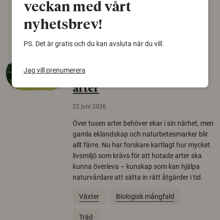
Norden.
veckan med vårt
Arkeologi
nyhetsbrev!
PS. Det är gratis och du kan avsluta när du vill.
Så mycket eklandskap
Jag vill prenumerera
krävs för att rädda hotade
arter
22 juni 2026
Över tusen arter behöver ekar i sin närhet, men
gamla eklandskap och naturbetesmarker blir
allt färre. Nu har forskare kartlagt hur mycket
livsmiljö som krävs för att hotade arter ska
kunna överleva – kunskap som kan hjälpa
naturvårdare att sätta in rätt åtgärder i tid.
Växter
Biologisk mångfald
Träd