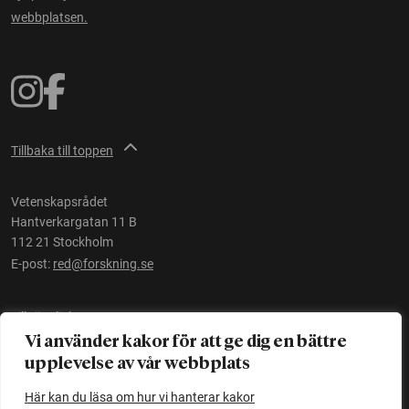
webbplatsen.
Tillbaka till toppen
Vetenskapsrådet
Hantverkargatan 11 B
112 21 Stockholm
E-post:
red@forskning.se
Tillgänglighet
Vi använder kakor för att ge dig en bättre
upplevelse av vår webbplats
Ett initiativ av
Vetenskapsrådet
Här kan du läsa om hur vi hanterar kakor