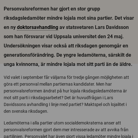
Personvalsreformen har gjort en stor grupp
riksdagsledamöter mindre lojala mot sina partier. Det visar
en ny
doktorsavhandling
av statsvetaren Lars Davidsson
som han försvarar vid Uppsala universitet den 24 maj.
Undersökningen visar också att riksdagen genomgår en
generationsförändring. De yngre ledamöterna, särskilt de
unga kvinnorna, är mindre lojala mot sitt parti än de äldre.
Vid valet i september får väljarna för tredje gången möjligheten att
göra ett personval mellan partiernas kandidater. Men har
personvalsreformen ändrat på hur lojala riksdagsledamöterna är
mot sitt parti i riksdagsarbetet? Det är huvudfrågan i Lars
Davidssons avhandling I linje med partiet? Maktspel och lojalitet i
den svenska riksdagen.
Ledamöterna i alla partier utom socialdemokraterna anser att
personvalsreformen gjort dem mer intresserade av att avvika från
partilinjen. Personvalet har även gjort vissa ledamöter mindre lojala i