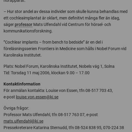
hörapparat.
– Hur stor andel av dessa individer som skulle kunna behandlas med
ett cochleaimplantat är oklart, men definitivt många fler än idag,
säger
professor
Mats Ulfendahl vid Centrum för hörsel- och
kommunikationsforskning.
”Cochlear implants – from bench to bedside” är en del i
föreläsningsserien Frontiers in Medicine som hålls i Nobel Forum vid
Karolinska Institutet.
Plats: Nobel Forum, Karolinska Institutet, Nobels väg 1, Solna
Tid: Torsdag 11 maj 2006, klockan 9.00 – 17.00
Kontaktinformation
För anmälan kontakta: Louise von Essen, tfn 08-517 703 43,
e-post
louise.von.essen@ki.se
Övriga frågor:
Professor Mats Ulfendahl, tfn 08-517 763 07, e-post
mats.ulfendahl@ki.se
Pressekreterare Katarina Sternudd, tfn 08-524 838 95, 070-224 38