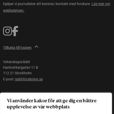
hjälper vi journalister att komma i kontakt med forskare.
Läs mer om
webbplatsen.
Tillbaka till toppen
Vetenskapsrådet
Hantverkargatan 11 B
112 21 Stockholm
E-post:
red@forskning.se
Tillgänglighet
Vi använder kakor för att ge dig en bättre
upplevelse av vår webbplats
Ett initiativ av
Vetenskapsrådet