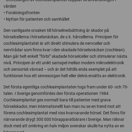
vården
• Forskningsfronten
• Nyttan för patienten och samhället
Den vanligaste orsaken till hörselnedsättning är skador på
hörselcellerna i hörselsnäckan, de s.k. hårcellerna. Principen för
cochleaimplantatet är att direkt stimulera de nervceller och
nervtrådar som finns kvar i den skadade hörselsnäckan (cochlean).
Man går helt enkelt ”förbi” skadade hörselceller och stimulerar nästa
nivå. Principen är ett unikt samspel mellan modern mikroelektronik
och sensorisk vävnad – och är det hittills enda exemplet på att
funktionen hos ett sinnesorgan helt eller delvis ersätts av elektronik.
Det första egentliga cochleaimplantaten togs fram under 60- och 70-
talen. I Sverige genomfördes den första operationen 1984.
Cochleaimplantat ges normalt bara till patienter med grava
hörselskador, men internationellt kan man nu se en trend mot att
förena cochleaimplantat med viss kvarvarande hörsel. Det finns för
närvarande drygt 300 000 hörapparatbärare i Sverige. Man räknar
dock med att omkring en halv miljon svenskar skulle ha nytta av en