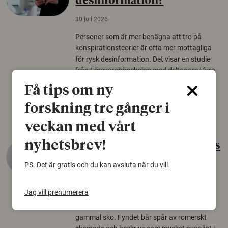
desinformation?
30 juli 2026
Personer som är mer benägna att tro på
konspirationsteorier är ofta mer mottagliga
för rysk desinformation. Det visar en studie
från Försvarshögskolan med deltagare i fyra
europeiska länder.
Få tips om ny
Säkerhetspolitik
forskning tre gånger i
veckan med vårt
nyhetsbrev!
Gammalt skinn var Sveriges
äldsta sko
PS. Det är gratis och du kan avsluta när du vill.
22 juni 2026
Jag vill prenumerera
Det som arkeologer länge trodde var en
björnfäll visar sig vara delar av en 2000 år
gammal sko. Fyndet bär spår av romerskt