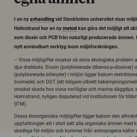
I en ny
avhandling
vid Stockholms universitet visar mil
Holmstrand hur en ny
metod
kan göra det möjligt att skil
som dioxin och PCB från naturligt producerade ämnen. 
nytt användbart verktyg inom miljöforskningen.
– Vissa miljögifter orsakar så stora ekologiska problem 
djur drabbats. Dioxin (polyklorerade dibenso-p-dioxiner)
(polyklorerade bifenyler) i miljön ligger bakom restriktion
livsmedel, och DDT (ett tidigare utbrett bekämpningsmede
orsakat skada hos vissa rovfåglar och marina däggdjur, 
Holmstrand, nyligen disputerad vid Institutionen för till
(ITM).
Dessa klororganiska miljögifter ligger bakom den allmän
uppfattningen att i stort sett alla organiska ämnen med k
skadliga för miljön och kommer från antropogena källor 