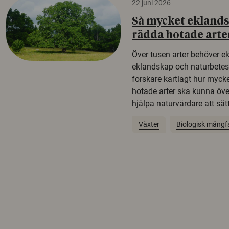
22 juni 2026
Så mycket eklandsk
rädda hotade arte
Över tusen arter behöver e
eklandskap och naturbetesma
forskare kartlagt hur mycke
hotade arter ska kunna öv
hjälpa naturvårdare att sätta
Växter
Biologisk mångf