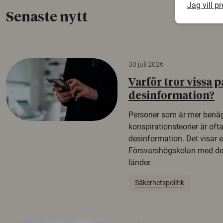
Jag vill p
Senaste nytt
30 juli 2026
Varför tror vissa p
desinformation?
Personer som är mer benäg
konspirationsteorier är oft
desinformation. Det visar e
Försvarshögskolan med del
länder.
Säkerhetspolitik