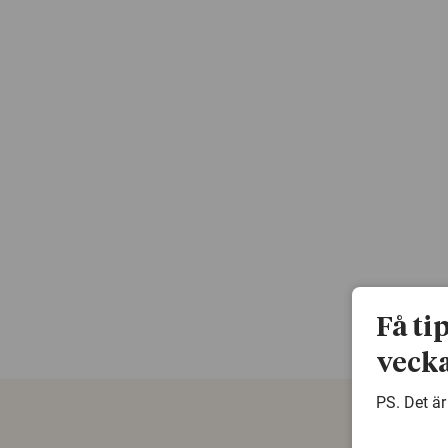
Få ti
vecka
PS. Det är