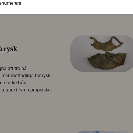
renumerera
å rysk
na att tro på
a mer mottagliga för rysk
n studie från
tagare i fyra europeiska