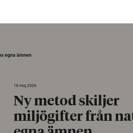
rens egna ämnen
18 maj 2006
Ny metod skiljer
miljögifter från n
egna ämnen