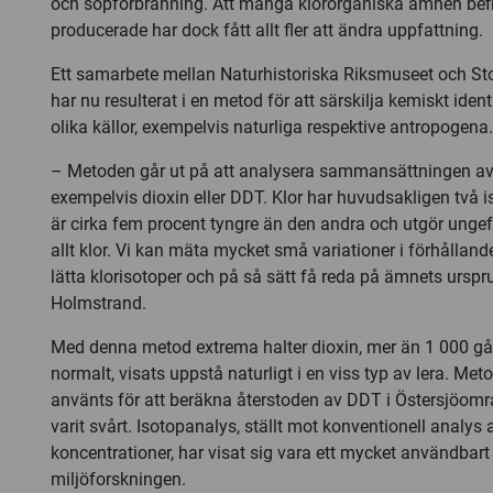
och sopförbränning. Att många klororganiska ämnen befi
producerade har dock fått allt fler att ändra uppfattning.
Ett samarbete mellan Naturhistoriska Riksmuseet och St
har nu resulterat i en metod för att särskilja kemiskt ide
olika källor, exempelvis naturliga respektive antropogena.
– Metoden går ut på att analysera sammansättningen av 
exempelvis dioxin eller DDT. Klor har huvudsakligen två i
är cirka fem procent tyngre än den andra och utgör ungef
allt klor. Vi kan mäta mycket små variationer i förhållan
lätta klorisotoper och på så sätt få reda på ämnets urspr
Holmstrand.
Med denna metod extrema halter dioxin, mer än 1 000 g
normalt, visats uppstå naturligt i en viss typ av lera. Me
använts för att beräkna återstoden av DDT i Östersjöområd
varit svårt. Isotopanalys, ställt mot konventionell analy
koncentrationer, har visat sig vara ett mycket användbar
miljöforskningen.