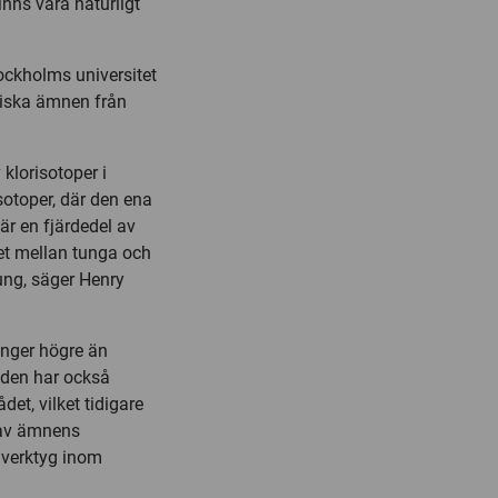
nns vara naturligt
ockholms universitet
ntiska ämnen från
klorisotoper i
sotoper, där den ena
är en fjärdedel av
det mellan tunga och
ung, säger Henry
ånger högre än
toden har också
et, vilket tidigare
s av ämnens
t verktyg inom