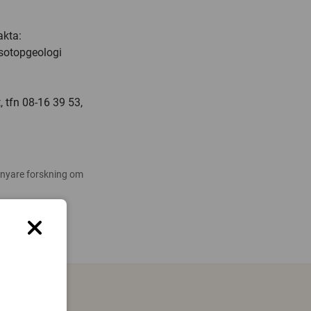
akta:
Isotopgeologi
 tfn 08-16 39 53,
 nyare forskning om