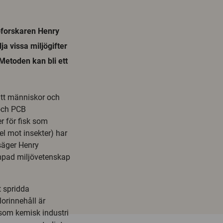
jöforskaren Henry
ja vissa miljögifter
Metoden kan bli ett
att människor och
 och PCB
er för fisk som
l mot insekter) har
säger Henry
ämpad miljövetenskap
t spridda
lorinnehåll är
som kemisk industri