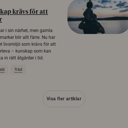
ap krävs för att
r
kar i sin närhet, men gamla
rker blir allt färre. Nu har
t livsmiljö som krävs för att
erleva – kunskap som kan
 in rätt åtgärder i tid.
ald
Träd
Visa fler artiklar