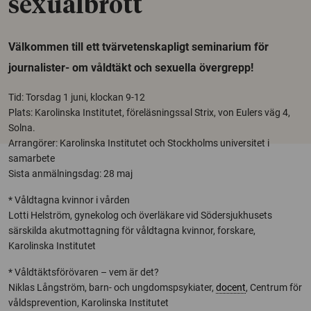
sexualbrott ­
Välkommen till ett tvärvetenskapligt seminarium för
journalister- om våldtäkt och sexuella övergrepp!
Tid: Torsdag 1 juni, klockan 9-12
Plats: Karolinska Institutet, föreläsningssal Strix, von Eulers väg 4,
Solna.
Arrangörer: Karolinska Institutet och Stockholms universitet i
samarbete
Sista anmälningsdag: 28 maj
* Våldtagna kvinnor i vården
Lotti Helström, gynekolog och överläkare vid Södersjukhusets
särskilda akutmottagning för våldtagna kvinnor, forskare,
Karolinska Institutet
* Våldtäktsförövaren – vem är det?
Niklas Långström, barn- och ungdomspsykiater,
docent
, Centrum för
våldsprevention, Karolinska Institutet