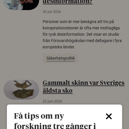
desinformation?
30 juli 2026
Personer som är mer benägna att tro på
konspirationsteorier är ofta mer mottagliga
för rysk desinformation. Det visar en studie
från Försvarshögskolan med deltagare i fyra
europeiska länder.
Säkerhetspolitik
Gammalt skinn var Sveriges
äldsta sko
22 juni 2026
Det som arkeologer länge trodde var en
Få tips om ny
björnfäll visar sig vara delar av en 2000 år
gammal sko. Fyndet bär spår av romerskt
forskning tre gånger i