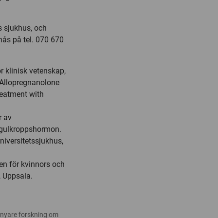
s sjukhus, och
nås på tel. 070 670
r klinisk vetenskap,
n Allopregnanolone
eatment with
r av
 gulkroppshormon.
niversitetssjukhus,
nen för kvinnors och
, Uppsala.
 nyare forskning om