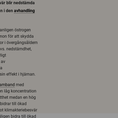
vär blir nedstämda
en i den
avhandling
anligen östrogen
mon för att skydda
or i övergångsåldern
dvs. nedstämdhet,
ligt
 av
ga
n effekt i hjärnan.
amband
med
en låg koncentration
rötthet medan en hög
bidrar till ökad
 klimakteriebesvär
igen bidra till ökad