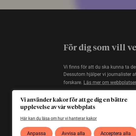
För dig som vill v
Vi finns för att du ska kunna ta d
Dessutom hjälper vi journalister 
forskare.
Läs mer om webbplatse
Vi använder kakor för att ge dig en bättre
upplevelse av vår webbplats
Här kan du läsa om hur vi hanterar kakor
Anpassa
Avvisa alla
Acceptera alla