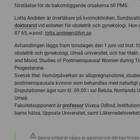
förståelse för de bakomliggande orsakerna till PMS.
Lotta Andréen är överläkare på kvinnokliniken, Sundsvall
doktorand
vid enheten för obstetrik och gynekologi. Hon 
87 65, e-post:
lotta.andreen@lvn.se
Avhandlingen läggs fram torsdagen den 1 juni vid Inst. fö
obstetrik och gynekologi, Umeå universitet, och har titel
and Mood, Studies of Postmenopausal Women during Tr
Progesterone.
Svensk titel: Humörpåverkan av allopregnanolone, studie
postmenopausala kvinnor som behandlas med naturligt
Disputationen äger rum kl. 09.00 i sal Betula, Norrlands U
Umeå.
Fakultetsopponent är
professor
Viveca Odlind, Institutio
barns hälsa, Uppsala Universitet, samt Läkemedelsverket
warning
Denna artikel är några år gammal och det kan finnas