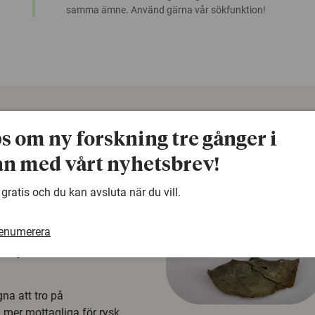
samma ämne. Använd gärna vår sökfunktion!
ps om ny forskning tre gånger i
n med vårt nyhetsbrev!
 gratis och du kan avsluta när du vill.
renumerera
å rysk
na att tro på
a mer mottagliga för rysk