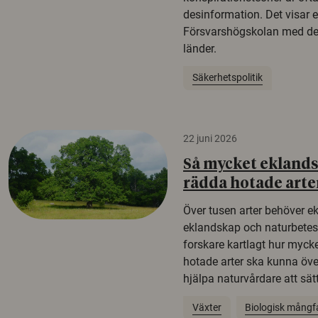
desinformation. Det visar e
Försvarshögskolan med del
länder.
Säkerhetspolitik
22 juni 2026
Så mycket eklandsk
rädda hotade arte
Över tusen arter behöver e
eklandskap och naturbetesma
forskare kartlagt hur mycke
hotade arter ska kunna öv
hjälpa naturvårdare att sätta
Växter
Biologisk mångf