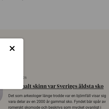
22 juni 2026
Gammalt skinn var Sveriges äldsta sko
Det som arkeologer länge trodde var en björnfäll visar sig
vara delar av en 2000 år gammal sko. Fyndet bär spår av
romerskt skomode och beskrivs som mycket ovanligt i