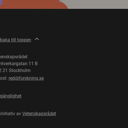
lbaka till toppen
tenskapsrådet
ntverkargatan 11 B
2 21 Stockholm
post:
red@forskning.se
lgänglighet
 initiativ av
Vetenskapsrådet