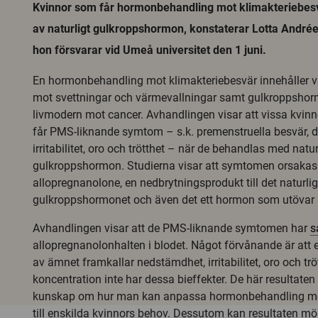
Kvinnor som får hormonbehandling mot klimakteriebes
av naturligt gulkroppshormon, konstaterar Lotta André
hon försvarar vid Umeå universitet den 1 juni.
En hormonbehandling mot klimakteriebesvär innehåller v
mot svettningar och värmevallningar samt gulkroppshor
livmodern mot cancer. Avhandlingen visar att vissa kvinn
får PMS-liknande symtom – s.k. premenstruella besvär, 
irritabilitet, oro och trötthet – när de behandlas med natur
gulkroppshormon. Studierna visar att symtomen orsakas
allopregnanolone, en nedbrytningsprodukt till det naturli
gulkroppshormonet och även det ett hormon som utövar si
Avhandlingen visar att de PMS-liknande symtomen har
s
allopregnanolonhalten i blodet. Något förvånande är att 
av ämnet framkallar nedstämdhet, irritabilitet, oro och t
koncentration inte har dessa bieffekter. De här resultaten 
kunskap om hur man kan anpassa hormonbehandling mot
till enskilda kvinnors behov. Dessutom kan resultaten möjl