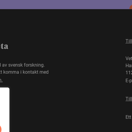
Til
eta
Ve
el av svensk forskning.
Ha
att komma i kontakt med
11
n.
E-
Til
Ett