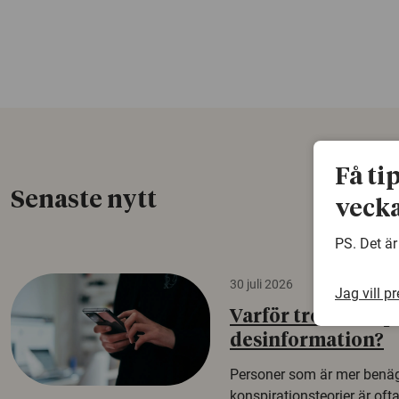
Få ti
Senaste nytt
vecka
PS. Det är
30 juli 2026
Jag vill p
Varför tror vissa p
desinformation?
Personer som är mer benäg
konspirationsteorier är oft