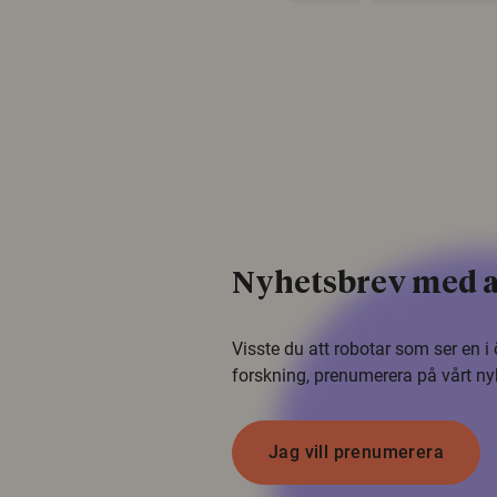
Nyhetsbrev med a
Visste du att robotar som ser en 
forskning, prenumerera på vårt ny
Jag vill prenumerera