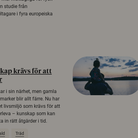
n studie från
tagare i fyra europeiska
ap krävs för att
r
kar i sin närhet, men gamla
rker blir allt färre. Nu har
t livsmiljö som krävs för att
erleva – kunskap som kan
 in rätt åtgärder i tid.
ald
Träd