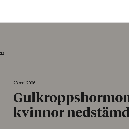
da
23 maj 2006
Gulkroppshormon
kvinnor nedstäm