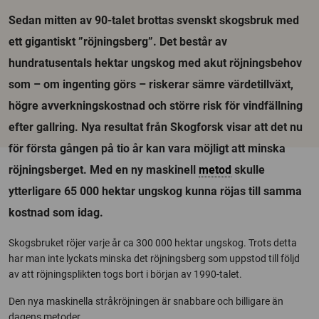
Sedan mitten av 90-talet brottas svenskt skogsbruk med
ett gigantiskt ”röjningsberg”. Det består av
hundratusentals hektar ungskog med akut röjningsbehov
som – om ingenting görs – riskerar sämre värdetillväxt,
högre avverkningskostnad och större risk för vindfällning
efter gallring. Nya resultat från Skogforsk visar att det nu
för första gången på tio år kan vara möjligt att minska
röjningsberget. Med en ny maskinell
metod
skulle
ytterligare 65 000 hektar ungskog kunna röjas till samma
kostnad som idag.
Skogsbruket röjer varje år ca 300 000 hektar ungskog. Trots detta
har man inte lyckats minska det röjningsberg som uppstod till följd
av att röjningsplikten togs bort i början av 1990-talet.
Den nya maskinella stråkröjningen är snabbare och billigare än
dagens metoder.