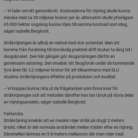
– Vi talar om ett genombrott. Kostnaderna för röjning skulle kunna
minska med ca 30 miljoner kronor per år, alternativt skulle ytterligare
65 000 hektar ungskog kunna röjas till samma kostnad som idag,
säger Isabelle Bergkvist.
Stråkröjningen är alltså en metod med stor potential. Men att
komma från forskning till storskalig praktisk drift brukar ta lång tid i
skogsbruket. Den här gången gör skogsnäringen därför en
gemensam satsning. Den innebär att Skogforsk under de kommande
fyra åren får 3,2 miljoner kronor för att tillsammans med SLU
studera stråkröjningens effekter på produktion och kvalitet.
– Vi hoppas kunna räta ut de frågetecken som finns kvar för
stråkröjningen och att metoden därefter kan tas i bruk på stora delar
av röjningsarealen, säger Isabelle Bergkvist.
Faktaruta:
Stråkröjning innebär att en maskin röjer stråk på drygt 2 meters
bredd, vilket är det normala avståndet mellan träden efter en röjning.
Däremellan lämnas en 5-8 meters mellanzon där man röjer med