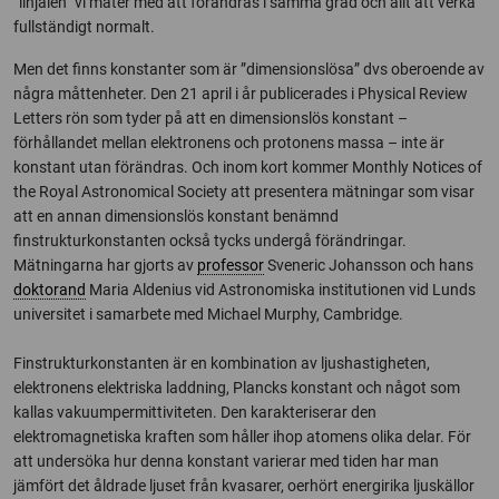
”linjalen” vi mäter med att förändras i samma grad och allt att verka
fullständigt normalt.
Men det finns konstanter som är ”dimensionslösa” dvs oberoende av
några måttenheter. Den 21 april i år publicerades i Physical Review
Letters rön som tyder på att en dimensionslös konstant –
förhållandet mellan elektronens och protonens massa – inte är
konstant utan förändras. Och inom kort kommer Monthly Notices of
the Royal Astronomical Society att presentera mätningar som visar
att en annan dimensionslös konstant benämnd
finstrukturkonstanten också tycks undergå förändringar.
Mätningarna har gjorts av
professor
Sveneric Johansson och hans
doktorand
Maria Aldenius vid Astronomiska institutionen vid Lunds
universitet i samarbete med Michael Murphy, Cambridge.
Finstrukturkonstanten är en kombination av ljushastigheten,
elektronens elektriska laddning, Plancks konstant och något som
kallas vakuumpermittiviteten. Den karakteriserar den
elektromagnetiska kraften som håller ihop atomens olika delar. För
att undersöka hur denna konstant varierar med tiden har man
jämfört det åldrade ljuset från kvasarer, oerhört energirika ljuskällor