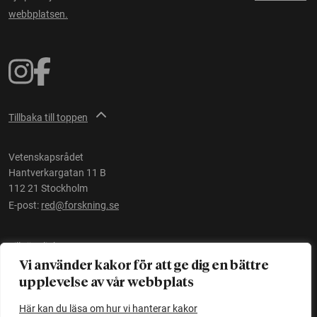
webbplatsen.
Tillbaka till toppen
Vetenskapsrådet
Hantverkargatan 11 B
112 21 Stockholm
E-post:
red@forskning.se
Tillgänglighet
Vi använder kakor för att ge dig en bättre
upplevelse av vår webbplats
Ett initiativ av
Vetenskapsrådet
Här kan du läsa om hur vi hanterar kakor