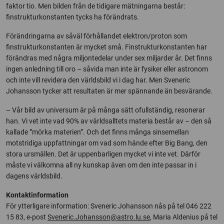
faktor tio. Men bilden från de tidigare mätningarna består:
finstrukturkonstanten tycks ha förändrats.
Förändringarna av såväl förhållandet elektron/proton som
finstrukturkonstanten är mycket små. Finstrukturkonstanten har
förändras med några miljontedelar under sex miljarder år. Det finns
ingen anledning till oro – såvida man inte är fysiker eller astronom
och inte vill revidera den världsbild vi i dag har. Men Sveneric
Johansson tycker att resultaten är mer spännande än besvärande.
– Vår bild av universum är på många sätt ofullständig, resonerar
han. Vi vet inte vad 90% av världsalltets materia består av – den så
kallade ”mörka materien”. Och det finns många sinsemellan
motstridiga uppfattningar om vad som hände efter Big Bang, den
stora ursmällen. Det är uppenbarligen mycket vi inte vet. Därför
måste vi välkomna all ny kunskap även om den inte passar in i
dagens världsbild.
Kontaktinformation
För ytterligare information: Sveneric Johansson nås på tel 046 222
15 83, e-post
Sveneric.Johansson@astro.lu.se
, Maria Aldenius på tel