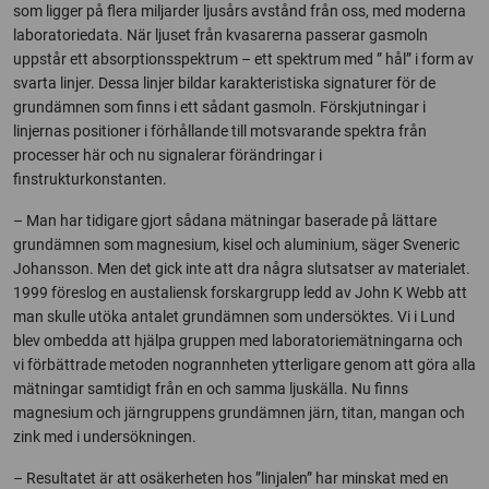
som ligger på flera miljarder ljusårs avstånd från oss, med moderna
laboratoriedata. När ljuset från kvasarerna passerar gasmoln
uppstår ett absorptionsspektrum – ett spektrum med ” hål” i form av
svarta linjer. Dessa linjer bildar karakteristiska signaturer för de
grundämnen som finns i ett sådant gasmoln. Förskjutningar i
linjernas positioner i förhållande till motsvarande spektra från
processer här och nu signalerar förändringar i
finstrukturkonstanten.
– Man har tidigare gjort sådana mätningar baserade på lättare
grundämnen som magnesium, kisel och aluminium, säger Sveneric
Johansson. Men det gick inte att dra några slutsatser av materialet.
1999 föreslog en austaliensk forskargrupp ledd av John K Webb att
man skulle utöka antalet grundämnen som undersöktes. Vi i Lund
blev ombedda att hjälpa gruppen med laboratoriemätningarna och
vi förbättrade metoden nogrannheten ytterligare genom att göra alla
mätningar samtidigt från en och samma ljuskälla. Nu finns
magnesium och järngruppens grundämnen järn, titan, mangan och
zink med i undersökningen.
– Resultatet är att osäkerheten hos ”linjalen” har minskat med en