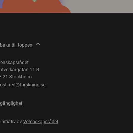
lbaka till toppen
tenskapsrådet
ntverkargatan 11 B
2 21 Stockholm
post:
red@forskning.se
lgänglighet
 initiativ av
Vetenskapsrådet