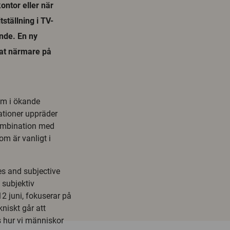
kontor eller när
ställning i TV-
nde. En ny
ttat närmare på
om i ökande
ationer uppräder
kombination med
om är vanligt i
es and subjective
 subjektiv
2 juni, fokuserar på
kniskt går att
s hur vi människor