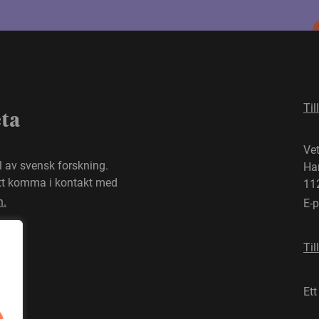
Til
eta
Ve
el av svensk forskning.
Ha
att komma i kontakt med
11
n.
E-
Til
Ett