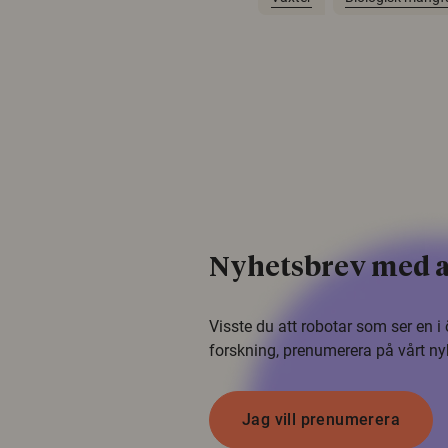
Nyhetsbrev med a
Visste du att robotar som ser en 
forskning, prenumerera på vårt ny
Jag vill prenumerera