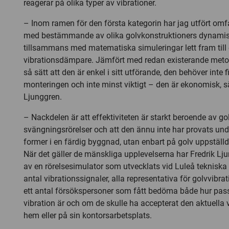
reagerar på olika typer av vibrationer.
– Inom ramen för den första kategorin har jag utfört om
med bestämmande av olika golvkonstruktioners dynami
tillsammans med matematiska simuleringar lett fram till
vibrationsdämpare. Jämfört med redan existerande metod
så sätt att den är enkel i sitt utförande, den behöver inte f
monteringen och inte minst viktigt – den är ekonomisk, s
Ljunggren.
– Nackdelen är att effektiviteten är starkt beroende av go
svängningsrörelser och att den ännu inte har provats unde
former i en färdig byggnad, utan enbart på golv uppställda
När det gäller de mänskliga upplevelserna har Fredrik Lj
av en rörelsesimulator som utvecklats vid Luleå tekniska un
antal vibrationssignaler, alla representativa för golvvibrat
ett antal försökspersoner som fått bedöma både hur pass
vibration är och om de skulle ha accepterat den aktuella vi
hem eller på sin kontorsarbetsplats.