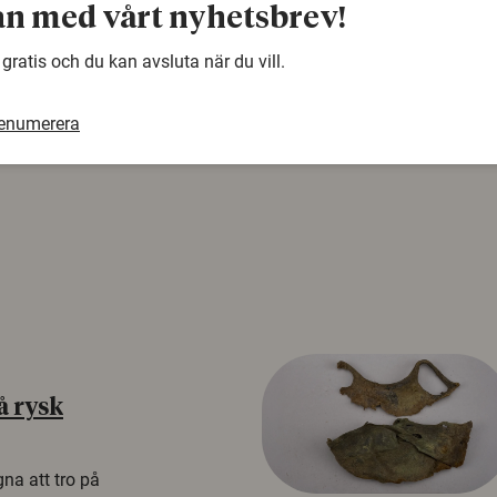
Denna artikel är några år gammal och det kan finnas
n med vårt nyhetsbrev!
samma ämne. Använd gärna vår sökfunktion!
 gratis och du kan avsluta när du vill.
renumerera
å rysk
na att tro på