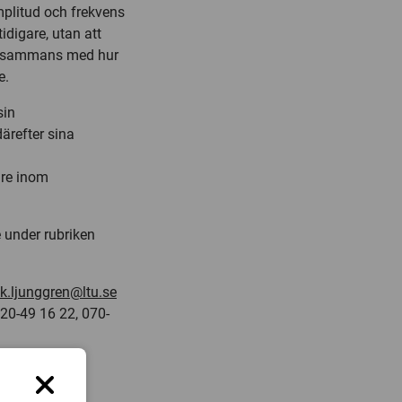
mplitud och frekvens
idigare, utan att
tillsammans med hur
e.
sin
ärefter sina
are inom
e under rubriken
ik.ljunggren@ltu.se
920-49 16 22, 070-