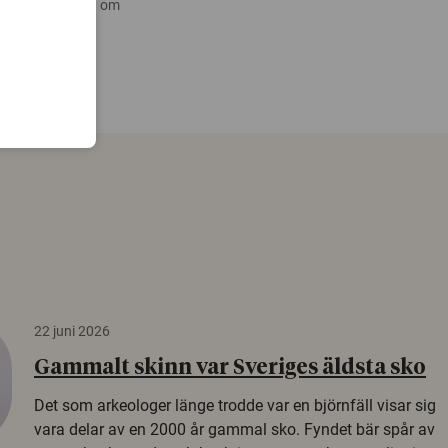
 nyare forskning om
22 juni 2026
Gammalt skinn var Sveriges äldsta sko
Det som arkeologer länge trodde var en björnfäll visar sig
vara delar av en 2000 år gammal sko. Fyndet bär spår av