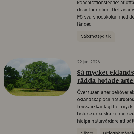
konspirationsteorier är oft
desinformation. Det visar e
Försvarshögskolan med del
länder.
Säkerhetspolitik
22 juni 2026
Så mycket eklandsk
rädda hotade arte
Över tusen arter behöver e
eklandskap och naturbetesma
forskare kartlagt hur mycke
hotade arter ska kunna öv
hjälpa naturvårdare att sätta
Växter
Biologisk mångf