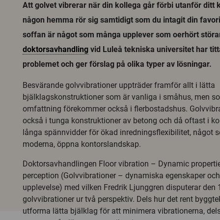
Att golvet vibrerar när din kollega går förbi utanför ditt 
någon hemma rör sig samtidigt som du intagit din favorit
soffan är något som många upplever som oerhört störa
doktorsavhandling
vid Luleå tekniska universitet har ti
problemet och ger förslag på olika typer av lösningar.
Besvärande golvvibrationer uppträder framför allt i lätta
bjälklagskonstruktioner som är vanliga i småhus, men s
omfattning förekommer också i flerbostadshus. Golvvibr
också i tunga konstruktioner av betong och då oftast i 
långa spännvidder för ökad inredningsflexibilitet, något s
moderna, öppna kontorslandskap.
Doktorsavhandlingen Floor vibration – Dynamic properti
perception (Golvvibrationer – dynamiska egenskaper och
upplevelse) med vilken Fredrik Ljunggren disputerar den 1
golvvibrationer ur två perspektiv. Dels hur det rent byggte
utforma lätta bjälklag för att minimera vibrationerna, del