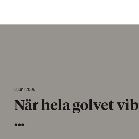
8 juni 2006
När hela golvet vi
…