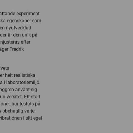
fattande experiment
ska egenskaper som
 en nyutvecklad
er är den unik på
injusteras efter
äger Fredrik
lvets
r helt realistiska
 i laboratoriemiljö.
unggren använt sig
iversitet. Ett stort
ioner, har testats på
 obehaglig varje
brationen i sitt eget