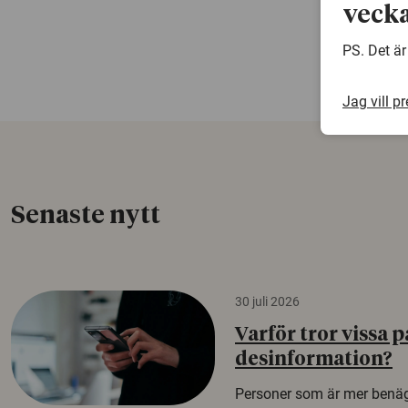
vecka
PS. Det är
Jag vill p
Senaste nytt
30 juli 2026
Varför tror vissa p
desinformation?
Personer som är mer benäg