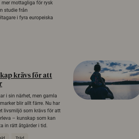
a mer mottagliga för rysk
n studie från
tagare i fyra europeiska
ap krävs för att
r
kar i sin närhet, men gamla
rker blir allt färre. Nu har
t livsmiljö som krävs för att
erleva – kunskap som kan
 in rätt åtgärder i tid.
ald
Träd