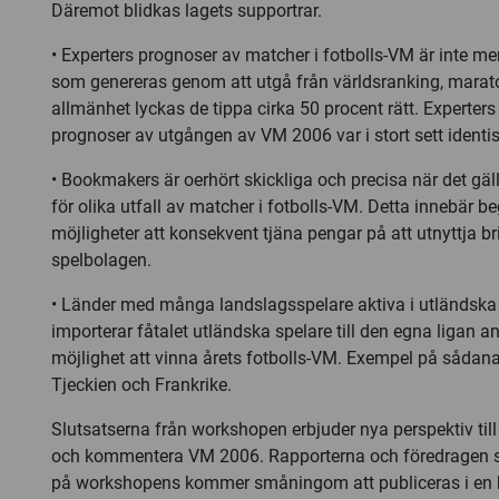
Däremot blidkas lagets supportrar.
• Experters prognoser av matcher i fotbolls-VM är inte me
som genereras genom att utgå från världsranking, marato
allmänhet lyckas de tippa cirka 50 procent rätt. Experter
prognoser av utgången av VM 2006 var i stort sett identi
• Bookmakers är oerhört skickliga och precisa när det gä
för olika utfall av matcher i fotbolls-VM. Detta innebär 
möjligheter att konsekvent tjäna pengar på att utnyttja bri
spelbolagen.
• Länder med många landslagsspelare aktiva i utländska
importerar fåtalet utländska spelare till den egna ligan a
möjlighet att vinna årets fotbolls-VM. Exempel på sådana
Tjeckien och Frankrike.
Slutsatserna från workshopen erbjuder nya perspektiv till 
och kommentera VM 2006. Rapporterna och föredragen 
på workshopens kommer småningom att publiceras i en 