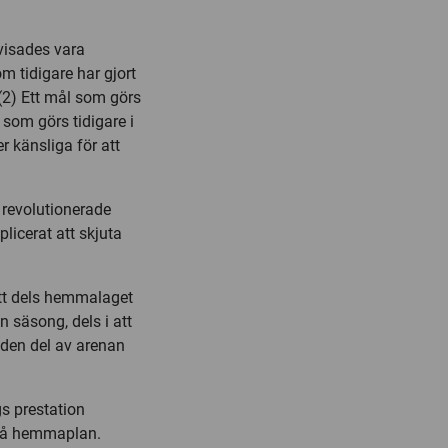
visades vara
m tidigare har gjort
2) Ett mål som görs
 som görs tidigare i
r känsliga för att
 revolutionerade
licerat att skjuta
 att dels hemmalaget
 säsong, dels i att
 den del av arenan
gs prestation
r på hemmaplan.