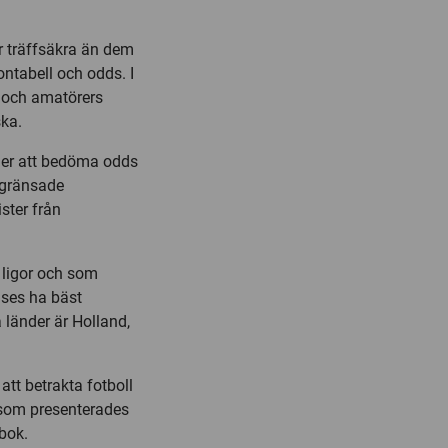
r träffsäkra än dem
ntabell och odds. I
s och amatörers
ska.
ller att bedöma odds
begränsade
ster från
 ligor och som
nses ha bäst
 länder är Holland,
att betrakta fotboll
som presenterades
bok.