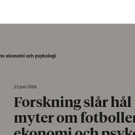
ens ekonomi och psykologi
22 juni 2006
Forskning slår hål
myter om fotbolle
ekonomi och psyk