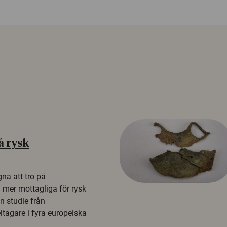
å rysk
na att tro på
a mer mottagliga för rysk
n studie från
tagare i fyra europeiska