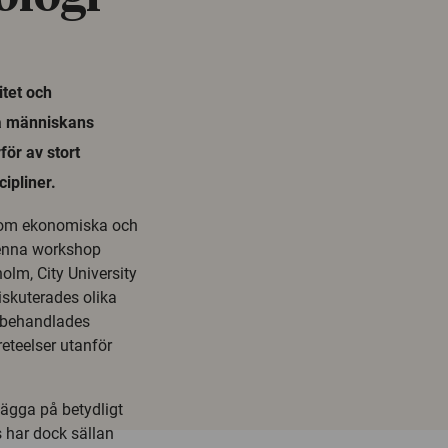
tet och
på människans
för av stort
ipliner.
 om ekonomiska och
Denna workshop
olm, City University
iskuterades olika
 behandlades
eteelser utanför
ägga på betydligt
 har dock sällan