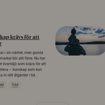
ap krävs för att
r
kar i sin närhet, men gamla
rker blir allt färre. Nu har
t livsmiljö som krävs för att
erleva – kunskap som kan
 in rätt åtgärder i tid.
ald
Träd