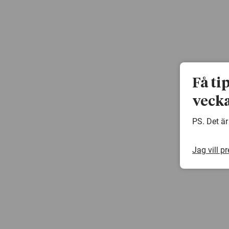
Få ti
vecka
PS. Det är
Jag vill p