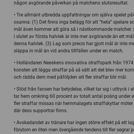
någon avgörande påverkan på matchens slutsresultat.
• Tre allmänt utbredda uppfattningar om själva spelet på
osanna: (1) Det finns inga belägg för att ”heta” spelare so
mål även kommer att göra så i nästkommande matcher. (
i slutet av första halvlek är inte mer avgörande än ett mål
denna halvlek. (3) Lag som precis har gjort mål är inte me
släppa in mål än vid andra tillfällen under en match.
• Holländaren Neeskens innovativa straffspark från 1974
konsten att lägga straffar på så sätt att det blev mer komp
och rädda dem med påföljden att fler straffar blir mål.
• Stöd från fansen har betydelse, vilket tar sig i uttryck i
tar hem omkring 60 procent av totalt antal poäng under en
fler straffar missas när hemmalagets straffskyttar möter
där dess supportrar finns.
• Avskedandet av tränare har ingen större effekt på ett la
förutom en liten men övergående tendens till fler segra