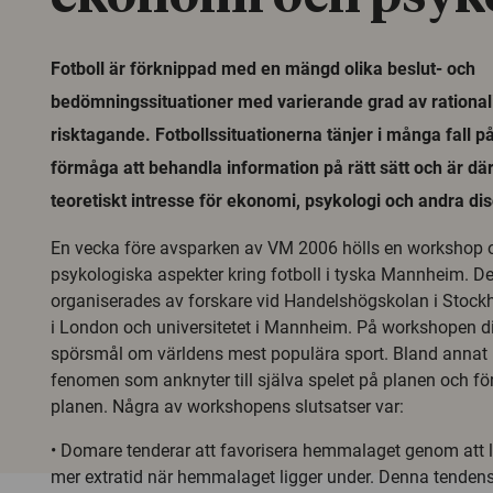
Fotboll är förknippad med en mängd olika beslut- och
bedömningssituationer med varierande grad av rationali
risktagande. Fotbollssituationerna tänjer i många fall 
förmåga att behandla information på rätt sätt och är där
teoretiskt intresse för ekonomi, psykologi och andra disc
En vecka före avsparken av VM 2006 hölls en workshop
psykologiska aspekter kring fotboll i tyska Mannheim. 
organiserades av forskare vid Handelshögskolan i Stockh
i London och universitetet i Mannheim. På workshopen d
spörsmål om världens mest populära sport. Bland annat
fenomen som anknyter till själva spelet på planen och för
planen. Några av workshopens slutsatser var:
• Domare tenderar att favorisera hemmalaget genom att l
mer extratid när hemmalaget ligger under. Denna tendens