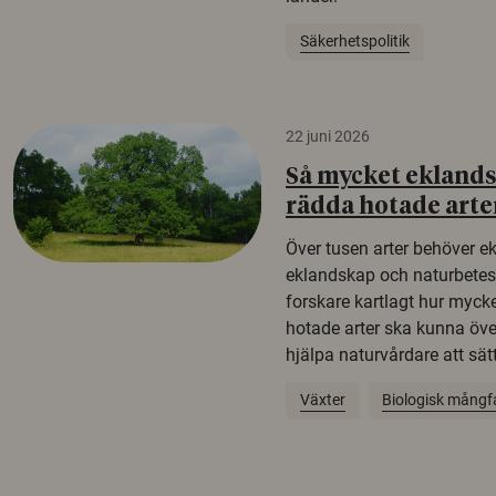
Säkerhetspolitik
22 juni 2026
Så mycket eklandsk
rädda hotade arte
Över tusen arter behöver e
eklandskap och naturbetesma
forskare kartlagt hur mycke
hotade arter ska kunna öv
hjälpa naturvårdare att sätta
Växter
Biologisk mångf