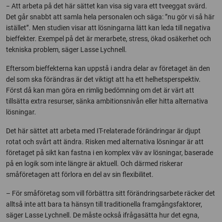
− Att arbeta på det här sättet kan visa sig vara ett tveeggat svärd.
Det går snabbt att samla hela personalen och säga: ”nu gör vi så här
istället”. Men studien visar att lösningarna lätt kan leda till negativa
bieffekter. Exempel på det är merarbete, stress, ökad osäkerhet och
tekniska problem, säger Lasse Lychnell.
Eftersom bieffekterna kan uppstå i andra delar av företaget än den
del som ska förändras är det viktigt att ha ett helhetsperspektiv.
Först då kan man göra en rimlig bedömning om det är värt att
tillsätta extra resurser, sänka ambitionsnivån eller hitta alternativa
lösningar.
Det här sättet att arbeta med IT-relaterade förändringar är djupt
rotat och svårt att ändra. Risken med alternativa lösningar är att
företaget på sikt kan fastna i en komplex väv av lösningar, baserade
på en logik som inte längre är aktuell. Och därmed riskerar
småföretagen att förlora en del av sin flexibilitet.
– För småföretag som vill förbättra sitt förändringsarbete räcker det
alltså inte att bara ta hänsyn till traditionella framgångsfaktorer,
säger Lasse Lychnell. De måste också ifrågasätta hur det egna,