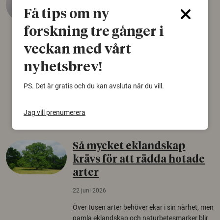
äldsta sko
Få tips om ny
22 juni 2026
forskning tre gånger i
Det som arkeologer länge trodde var en
veckan med vårt
björnfäll visar sig vara delar av en 2000 år
gammal sko. Fyndet bär spår av romerskt
nyhetsbrev!
skomode och beskrivs som mycket ovanligt i
Norden.
PS. Det är gratis och du kan avsluta när du vill.
Arkeologi
Jag vill prenumerera
Så mycket eklandskap
krävs för att rädda hotade
arter
22 juni 2026
Över tusen arter behöver ekar i sin närhet, men
gamla eklandskap och naturbetesmarker blir