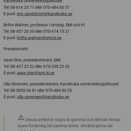
Karolinska universitetssjukhuset
Tel: 08-616 25 71 eller 070-484 60 37
E-post:
eric.sandstrom@karolinska.se
Britta Wahren, professor i virologi, SMI och KI
Tel: 08-457 26 30 eller 070-674 15 27
E-post:
britta.wahren@smi.ki.se
Presskontakt:
Aase Sten, pressekreterare, SMI
Tel: 08-457 23 32 eller 070-338 23 32
E-post:
aase.sten@smi.ki.se
Ulla Sörensen, pressekreterare, Karolinska universitetssjukhuset
Tel: 08-5858 06 81 eller 070-484 00 55
E-post:
ulla.sorensen@karolinska.se
warning
Denna artikel är några år gammal och det kan finnas
nyare forskning om samma ämne. Använd gärna vår