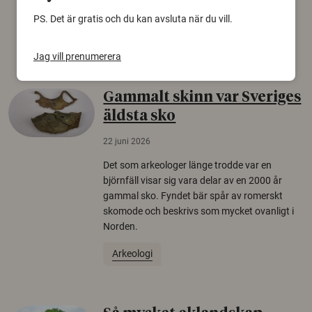
europeiska länder.
PS. Det är gratis och du kan avsluta när du vill.
Säkerhetspolitik
Jag vill prenumerera
Gammalt skinn var Sveriges
äldsta sko
22 juni 2026
Det som arkeologer länge trodde var en
björnfäll visar sig vara delar av en 2000 år
gammal sko. Fyndet bär spår av romerskt
skomode och beskrivs som mycket ovanligt i
Norden.
Arkeologi