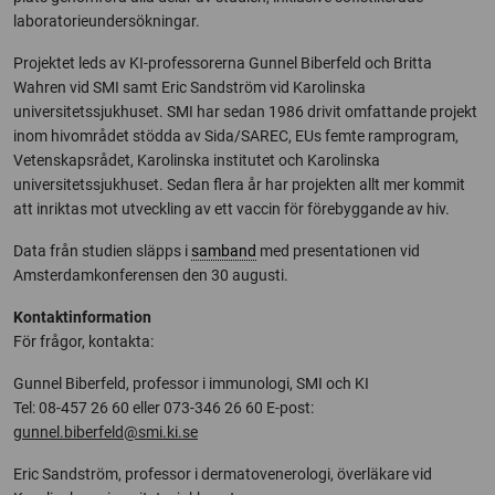
laboratorieundersökningar.
Projektet leds av KI-professorerna Gunnel Biberfeld och Britta
Wahren vid SMI samt Eric Sandström vid Karolinska
universitetssjukhuset. SMI har sedan 1986 drivit omfattande projekt
inom hivområdet stödda av Sida/SAREC, EUs femte ramprogram,
Vetenskapsrådet, Karolinska institutet och Karolinska
universitetssjukhuset. Sedan flera år har projekten allt mer kommit
att inriktas mot utveckling av ett vaccin för förebyggande av hiv.
Data från studien släpps i
samband
med presentationen vid
Amsterdamkonferensen den 30 augusti.
Kontaktinformation
För frågor, kontakta:
Gunnel Biberfeld, professor i immunologi, SMI och KI
Tel: 08-457 26 60 eller 073-346 26 60 E-post:
gunnel.biberfeld@smi.ki.se
Eric Sandström, professor i dermatovenerologi, överläkare vid