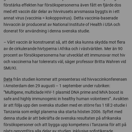
förstärka effekten har försökspersonerna även fått en fjärde dos
med ett vaccin där delar av hivvirusets arvsmassa byggts in i ett
annat virus (vaccinia = kokoppsvirus). Detta vaccinia-baserade
hivvaccin är producerat av National Institute of Health i USA och
donerat för användning i denna svenska studie.
– Vårt vaccin är konstruerat så, att det ska kunna skydda mot flera
av de cirkulerande hivtyperna i Afrika och i västvärlden. Mer än 90
procent av försökspersonerna har utvecklat ett immunsvar mot hiv
och vaccinerna har tolererats väl, säger professor Britta Wahren vid
SMI/KI.
Data
från studien kommer att presenteras vid hivvaccinkonferensen
i Amsterdam den 29 augusti – 1 september under rubriken:
”Multigene, multiclade HIV-1 plasmid DNA prime and MVA boost is
safe and highly immunogenic in healthy human volonteers”. Avsikten
är att följa upp den svenska studien med en större fas 1 till 2-studie i
Tanzania som enligt planerna ska starta hösten 2006. Syftet med
denna studie är att bekräfta de svenska resultaten på afrikanska
försökspersoner och att bygga upp kompetens i Tanzania för att på
plats genomföra alla delar av studien, inklusive sofistikerade