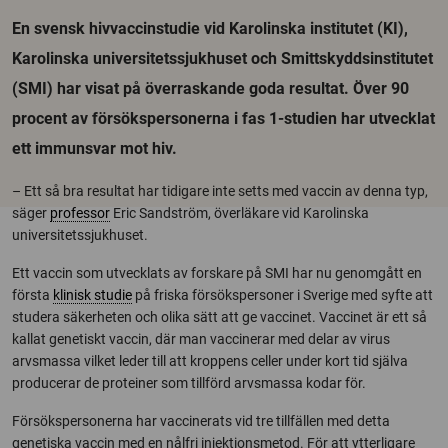
En svensk hivvaccinstudie vid Karolinska institutet (KI),
Karolinska universitetssjukhuset och Smittskyddsinstitutet
(SMI) har visat på överraskande goda resultat. Över 90
procent av försökspersonerna i fas 1-studien har utvecklat
ett immunsvar mot hiv.
– Ett så bra resultat har tidigare inte setts med vaccin av denna typ,
säger
professor
Eric Sandström, överläkare vid Karolinska
universitetssjukhuset.
Ett vaccin som utvecklats av forskare på SMI har nu genomgått en
första
klinisk studie
på friska försökspersoner i Sverige med syfte att
studera säkerheten och olika sätt att ge vaccinet. Vaccinet är ett så
kallat genetiskt vaccin, där man vaccinerar med delar av virus
arvsmassa vilket leder till att kroppens celler under kort tid själva
producerar de proteiner som tillförd arvsmassa kodar för.
Försökspersonerna har vaccinerats vid tre tillfällen med detta
genetiska vaccin med en nålfri injektionsmetod. För att ytterligare