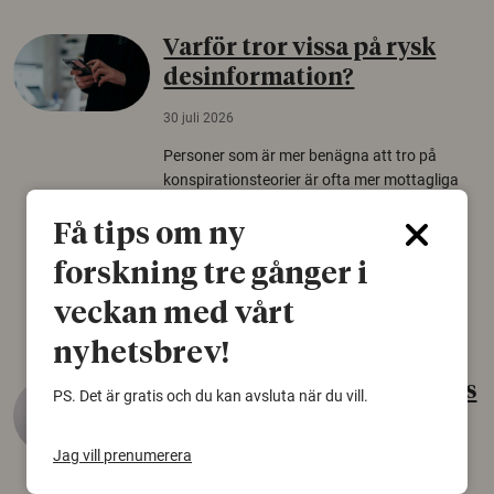
Varför tror vissa på rysk
desinformation?
30 juli 2026
Personer som är mer benägna att tro på
konspirationsteorier är ofta mer mottagliga
för rysk desinformation. Det visar en studie
från Försvarshögskolan med deltagare i fyra
Få tips om ny
europeiska länder.
forskning tre gånger i
Säkerhetspolitik
veckan med vårt
nyhetsbrev!
Gammalt skinn var Sveriges
PS. Det är gratis och du kan avsluta när du vill.
äldsta sko
Jag vill prenumerera
22 juni 2026