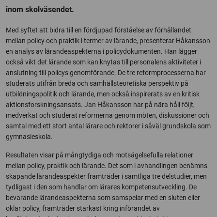
inom skolväsendet.
Med syftet att bidra till en fördjupad förståelse av förhållandet
mellan policy och praktik i termer av lärande, presenterar Håkansson
en analys av lärandeaspekterna i policydokumenten. Han lägger
också vikt det lärande som kan knytas till personalens aktiviteter i
anslutning till policys genomförande. De tre reformprocesserna har
studerats utifrån breda och samhällsteoretiska perspektiv på
utbildningspolitik och lärande, men också inspirerats av en kritisk
aktionsforskningsansats. Jan Håkansson har på nära håll följt,
medverkat och studerat reformerna genom möten, diskussioner och
samtal med ett stort antal lärare och rektorer i såväl grundskola som
gymnasieskola.
Resultaten visar på mångtydiga och motsägelsefulla relationer
mellan policy, praktik och lärande. Det som i avhandlingen benämns
skapande lärandeaspekter framträder i samtliga tre delstudier, men
tydligast i den som handlar om lärares kompetensutveckling. De
bevarande lärandeaspekterna som samspelar med en sluten eller
oklar policy, framträder starkast kring införandet av