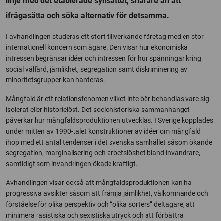
linje med det etablerade synsättet, snarare än att
ifrågasätta och söka alternativ för detsamma.
I avhandlingen studeras ett stort tillverkande företag med en stor
internationell koncern som ägare. Den visar hur ekonomiska
intressen begränsar idéer och intressen för hur spänningar kring
social välfärd, jämlikhet, segregation samt diskriminering av
minoritetsgrupper kan hanteras.
Mångfald är ett relationsfenomen vilket inte bör behandlas vare sig
isolerat eller historielöst. Det sociohistoriska sammanhanget
påverkar hur mångfaldsproduktionen utvecklas. I Sverige kopplades
under mitten av 1990-talet konstruktioner av idéer om mångfald
ihop med ett antal tendenser i det svenska samhället såsom ökande
segregation, marginalisering och arbetslöshet bland invandrare,
samtidigt som invandringen ökade kraftigt.
Avhandlingen visar också att mångfaldsproduktionen kan ha
progressiva avsikter såsom att främja jämlikhet, välkomnande och
förståelse för olika perspektiv och “olika sorters” deltagare, att
minimera rasistiska och sexistiska utryck och att förbättra