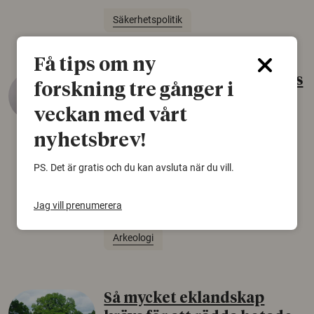
Säkerhetspolitik
Få tips om ny
Gammalt skinn var Sveriges
forskning tre gånger i
äldsta sko
veckan med vårt
22 juni 2026
nyhetsbrev!
Det som arkeologer länge trodde var en
björnfäll visar sig vara delar av en 2000 år
PS. Det är gratis och du kan avsluta när du vill.
gammal sko. Fyndet bär spår av romerskt
skomode och beskrivs som mycket ovanligt i
Jag vill prenumerera
Norden.
Arkeologi
Så mycket eklandskap