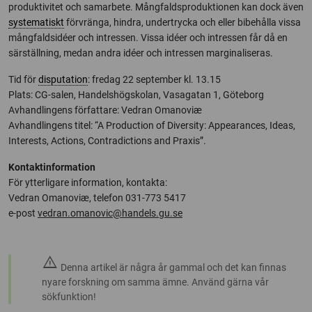
produktivitet och samarbete. Mångfaldsproduktionen kan dock även
systematiskt
förvränga, hindra, undertrycka och eller bibehålla vissa
mångfaldsidéer och intressen. Vissa idéer och intressen får då en
särställning, medan andra idéer och intressen marginaliseras.
Tid för
disputation
: fredag 22 september kl. 13.15
Plats: CG-salen, Handelshögskolan, Vasagatan 1, Göteborg
Avhandlingens författare: Vedran Omanoviæ
Avhandlingens titel: “A Production of Diversity: Appearances, Ideas,
Interests, Actions, Contradictions and Praxis”.
Kontaktinformation
För ytterligare information, kontakta:
Vedran Omanoviæ, telefon 031-773 5417
e-post
vedran.omanovic@handels.gu.se
warning
Denna artikel är några år gammal och det kan finnas
nyare forskning om samma ämne. Använd gärna vår
sökfunktion!