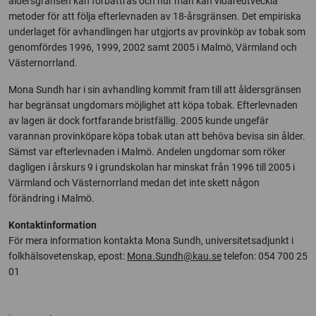
åldersgränsen kan förbättras och hur man kan vidareutveckla
metoder för att följa efterlevnaden av 18-årsgränsen. Det empiriska
underlaget för avhandlingen har utgjorts av provinköp av tobak som
genomfördes 1996, 1999, 2002 samt 2005 i Malmö, Värmland och
Västernorrland.
Mona Sundh har i sin avhandling kommit fram till att åldersgränsen
har begränsat ungdomars möjlighet att köpa tobak. Efterlevnaden
av lagen är dock fortfarande bristfällig. 2005 kunde ungefär
varannan provinköpare köpa tobak utan att behöva bevisa sin ålder.
Sämst var efterlevnaden i Malmö. Andelen ungdomar som röker
dagligen i årskurs 9 i grundskolan har minskat från 1996 till 2005 i
Värmland och Västernorrland medan det inte skett någon
förändring i Malmö.
Kontaktinformation
För mera information kontakta Mona Sundh, universitetsadjunkt i
folkhälsovetenskap, epost:
Mona.Sundh@kau.se
telefon: 054 700 25
01