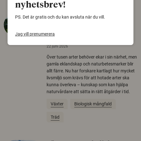
nyhetsbrev!
PS. Det är gratis och du kan avsluta när du vill.
Så mycket eklandskap
krävs för att rädda hotade
Jag vill prenumerera
arter
22 juni 2026
Över tusen arter behöver ekar i sin närhet, men
gamla eklandskap och naturbetesmarker blir
allt färre. Nu har forskare kartlagt hur mycket
livsmiljö som krävs för att hotade arter ska
kunna överleva – kunskap som kan hjälpa
naturvårdare att sätta in rätt åtgärder i tid.
Växter
Biologisk mångfald
Träd