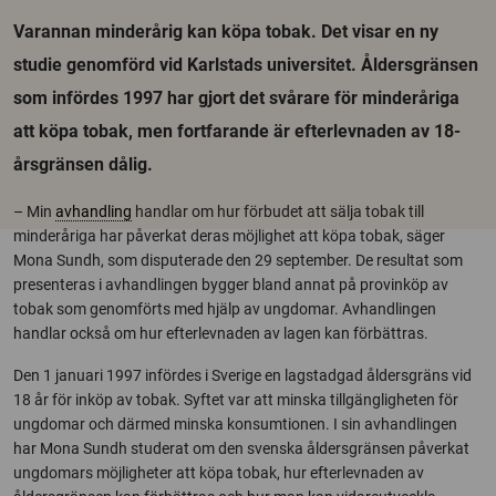
Varannan minderårig kan köpa tobak. Det visar en ny
studie genomförd vid Karlstads universitet. Åldersgränsen
som infördes 1997 har gjort det svårare för minderåriga
att köpa tobak, men fortfarande är efterlevnaden av 18-
årsgränsen dålig.
– Min
avhandling
handlar om hur förbudet att sälja tobak till
minderåriga har påverkat deras möjlighet att köpa tobak, säger
Mona Sundh, som disputerade den 29 september. De resultat som
presenteras i avhandlingen bygger bland annat på provinköp av
tobak som genomförts med hjälp av ungdomar. Avhandlingen
handlar också om hur efterlevnaden av lagen kan förbättras.
Den 1 januari 1997 infördes i Sverige en lagstadgad åldersgräns vid
18 år för inköp av tobak. Syftet var att minska tillgängligheten för
ungdomar och därmed minska konsumtionen. I sin avhandlingen
har Mona Sundh studerat om den svenska åldersgränsen påverkat
ungdomars möjligheter att köpa tobak, hur efterlevnaden av