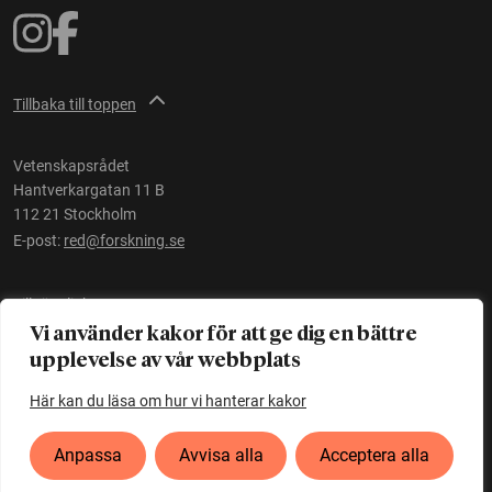
Tillbaka till toppen
Vetenskapsrådet
Hantverkargatan 11 B
112 21 Stockholm
E-post:
red@forskning.se
Tillgänglighet
Vi använder kakor för att ge dig en bättre
upplevelse av vår webbplats
Ett initiativ av
Vetenskapsrådet
Här kan du läsa om hur vi hanterar kakor
Anpassa
Avvisa alla
Acceptera alla