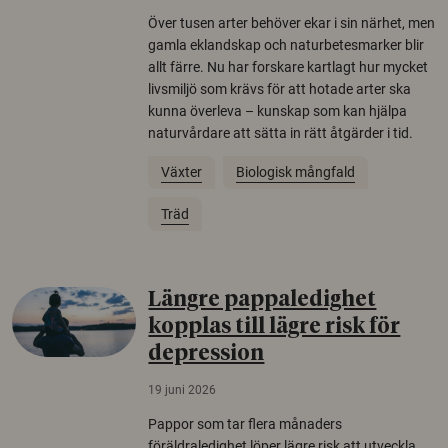
Över tusen arter behöver ekar i sin närhet, men
gamla eklandskap och naturbetesmarker blir
allt färre. Nu har forskare kartlagt hur mycket
livsmiljö som krävs för att hotade arter ska
kunna överleva – kunskap som kan hjälpa
naturvårdare att sätta in rätt åtgärder i tid.
Växter
Biologisk mångfald
Träd
Längre pappaledighet
kopplas till lägre risk för
depression
19 juni 2026
Pappor som tar flera månaders
föräldraledighet löper lägre risk att utveckla