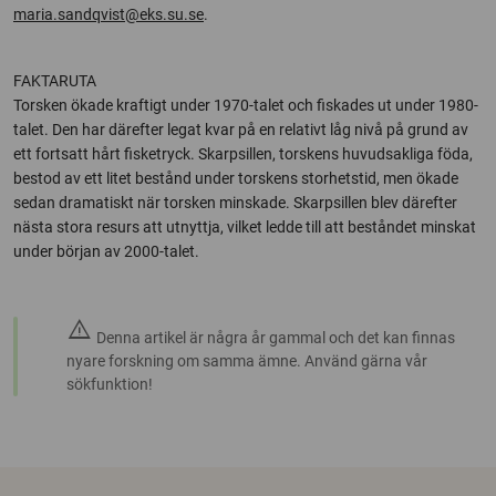
maria.sandqvist@eks.su.se
.
FAKTARUTA
Torsken ökade kraftigt under 1970-talet och fiskades ut under 1980-
talet. Den har därefter legat kvar på en relativt låg nivå på grund av
ett fortsatt hårt fisketryck. Skarpsillen, torskens huvudsakliga föda,
bestod av ett litet bestånd under torskens storhetstid, men ökade
sedan dramatiskt när torsken minskade. Skarpsillen blev därefter
nästa stora resurs att utnyttja, vilket ledde till att beståndet minskat
under början av 2000-talet.
warning
Denna artikel är några år gammal och det kan finnas
nyare forskning om samma ämne. Använd gärna vår
sökfunktion!