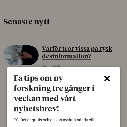
Senaste nytt
Varför tror vissa på rysk
desinformation?
30 juli 2026
Personer som är mer benägna att tro på
Få tips om ny
konspirationsteorier är ofta mer mottagliga
forskning tre gånger i
för rysk desinformation. Det visar en studie
från Försvarshögskolan med deltagare i fyra
veckan med vårt
europeiska länder.
nyhetsbrev!
Säkerhetspolitik
PS. Det är gratis och du kan avsluta när du vill.