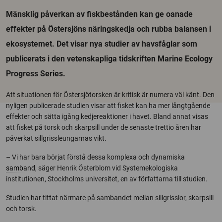
Mänsklig påverkan av fiskbestånden kan ge oanade
effekter på Östersjöns näringskedja och rubba balansen i
ekosystemet. Det visar nya studier av havsfåglar som
publicerats i den vetenskapliga tidskriften Marine Ecology
Progress Series.
Att situationen för Östersjötorsken är kritisk är numera väl känt. Den
nyligen publicerade studien visar att fisket kan ha mer långtgående
effekter och sätta igång kedjereaktioner i havet. Bland annat visas
att fisket på torsk och skarpsill under de senaste trettio åren har
påverkat sillgrissleungarnas vikt.
– Vi har bara börjat förstå dessa komplexa och dynamiska
samband
, säger Henrik Österblom vid Systemekologiska
institutionen, Stockholms universitet, en av författarna till studien.
Studien har tittat närmare på sambandet mellan sillgrisslor, skarpsill
och torsk.