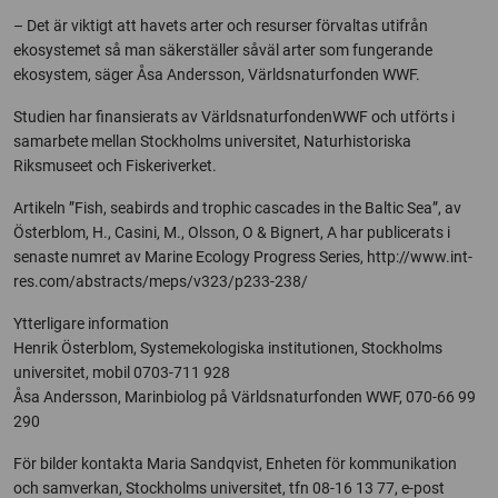
– Det är viktigt att havets arter och resurser förvaltas utifrån
ekosystemet så man säkerställer såväl arter som fungerande
ekosystem, säger Åsa Andersson, Världsnaturfonden WWF.
Studien har finansierats av VärldsnaturfondenWWF och utförts i
samarbete mellan Stockholms universitet, Naturhistoriska
Riksmuseet och Fiskeriverket.
Artikeln ”Fish, seabirds and trophic cascades in the Baltic Sea”, av
Österblom, H., Casini, M., Olsson, O & Bignert, A har publicerats i
senaste numret av Marine Ecology Progress Series, http://www.int-
res.com/abstracts/meps/v323/p233-238/
Ytterligare information
Henrik Österblom, Systemekologiska institutionen, Stockholms
universitet, mobil 0703-711 928
Åsa Andersson, Marinbiolog på Världsnaturfonden WWF, 070-66 99
290
För bilder kontakta Maria Sandqvist, Enheten för kommunikation
och samverkan, Stockholms universitet, tfn 08-16 13 77, e-post