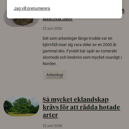
Jag vill prenumerera
Gammalt skinn var Sveriges
äldsta sko
22 juni 2026
Det som arkeologer länge trodde var en
björnfäll visar sig vara delar av en 2000 år
gammal sko. Fyndet bär spår av romerskt
skomode och beskrivs som mycket ovanligt i
Norden.
Arkeologi
Så mycket eklandskap
krävs för att rädda hotade
arter
22 juni 2026