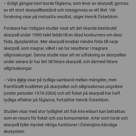
– Enligt gängse teori borde fåglarna, som lever av skarpsill, gynnas
av ett stort skarpsillbestånd och missgynnas av ett litet. Vår
forskning visar på motsatta resultat, säger Henrik Österblom.
Forskare har i tidigare studier visat att det ökande beståndet
skarpsill under 1990-talet ledde till en ökad konkurrens om dess
föda, djurplankton. Mer skarpsill innebär mindre föda till varje
skarpsill, som magrar, vilket i sin tur resulterar i magrare
sillgrissleungar. Denna studie visar att en utfiskning av skarpsillen
under senare år har lett till fetare skarpsill, och därmed fetare
sillgrissleungar.
– Våra
data
visar på tydliga samband mellan mängden, men
framförallt kvaliteten på skarpsillen och sillgrisslornas ungvikter
(under perioden 1974-2004) och att fisket på skarpsill har haft
tydliga effekter på fåglarna, fortsätter Henrik Österblom.
Studien visar med stor tydlighet att fisk inte enbart kan betraktas
som en resurs för fisket och oss konsumenter. Arter som torsk och
skarpsill fyller mycket viktiga funktioner i Östersjöns känsliga
ekosystem.